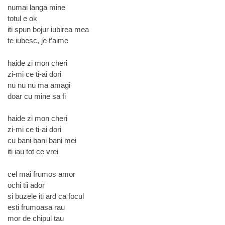
numai langa mine
totul e ok
iti spun bojur iubirea mea
te iubesc, je t’aime
haide zi mon cheri
zi-mi ce ti-ai dori
nu nu nu ma amagi
doar cu mine sa fi
haide zi mon cheri
zi-mi ce ti-ai dori
cu bani bani bani mei
iti iau tot ce vrei
cel mai frumos amor
ochi tii ador
si buzele iti ard ca focul
esti frumoasa rau
mor de chipul tau