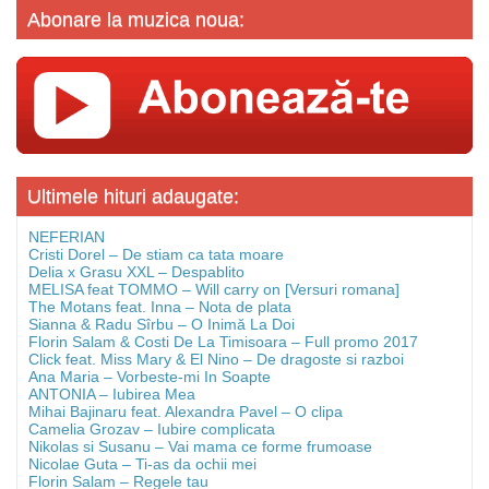
Abonare la muzica noua:
Ultimele hituri adaugate:
NEFERIAN
Cristi Dorel – De stiam ca tata moare
Delia x Grasu XXL – Despablito
MELISA feat TOMMO – Will carry on [Versuri romana]
The Motans feat. Inna – Nota de plata
Sianna & Radu Sîrbu – O Inimă La Doi
Florin Salam & Costi De La Timisoara – Full promo 2017
Click feat. Miss Mary & El Nino – De dragoste si razboi
Ana Maria – Vorbeste-mi In Soapte
ANTONIA – Iubirea Mea
Mihai Bajinaru feat. Alexandra Pavel – O clipa
Camelia Grozav – Iubire complicata
Nikolas si Susanu – Vai mama ce forme frumoase
Nicolae Guta – Ti-as da ochii mei
Florin Salam – Regele tau