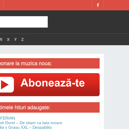
W
X
Y
Z
onare la muzica noua:
timele hituri adaugate:
FERIAN
isti Dorel – De stiam ca tata moare
lia x Grasu XXL – Despablito