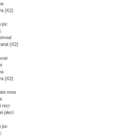
ea
va (X2)
n joc
c
semnat
arat (X2)
vrei
ei
ea
va (X2)
iata mea
a
i reci
i pleci
n joc
c