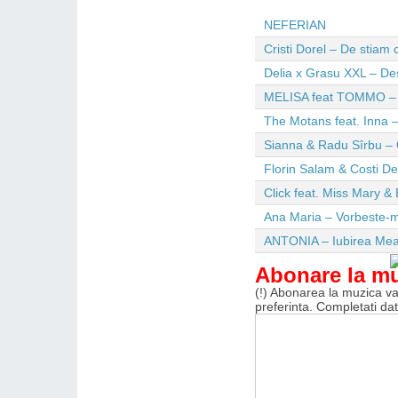
NEFERIAN
Cristi Dorel – De stiam
Delia x Grasu XXL – De
MELISA feat TOMMO – Wi
The Motans feat. Inna –
Sianna & Radu Sîrbu – 
Florin Salam & Costi D
Click feat. Miss Mary & 
Ana Maria – Vorbeste-m
ANTONIA – Iubirea Me
Abonare la m
(!) Abonarea la muzica va 
preferinta. Completati da