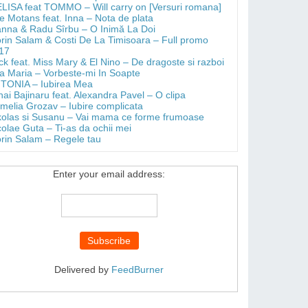
LISA feat TOMMO – Will carry on [Versuri romana]
e Motans feat. Inna – Nota de plata
anna & Radu Sîrbu – O Inimă La Doi
orin Salam & Costi De La Timisoara – Full promo
17
ick feat. Miss Mary & El Nino – De dragoste si razboi
a Maria – Vorbeste-mi In Soapte
TONIA – Iubirea Mea
hai Bajinaru feat. Alexandra Pavel – O clipa
melia Grozav – Iubire complicata
kolas si Susanu – Vai mama ce forme frumoase
colae Guta – Ti-as da ochii mei
orin Salam – Regele tau
Enter your email address:
Delivered by
FeedBurner