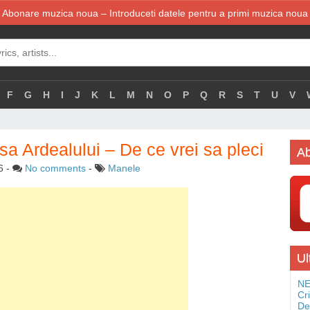
Abonare muzica noua – Introduceti datele pentru a primi muzica noua
F
G
H
I
J
K
L
M
N
O
P
Q
R
S
T
U
V
a Ardealului – De ce vrei sa pleci
Ab
6
-
No comments
-
Manele
Ul
NE
Cr
De