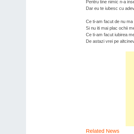
Pentru tine nimic n-a in
Dar eu te iubesc cu ade
Ce ti-am facut de nu ma 
Si nu iti mai plac ochii m
Ce ti-am facut iubirea m
De astazi vrei pe altcine
Related News