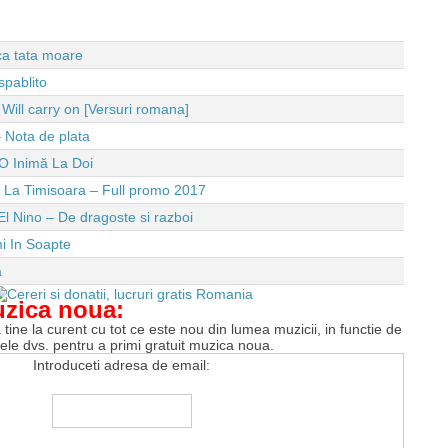
 ca tata moare
spablito
ll carry on [Versuri romana]
 Nota de plata
O Inimă La Doi
e La Timisoara – Full promo 2017
El Nino – De dragoste si razboi
i In Soapte
a
uzica noua:
tine la curent cu tot ce este nou din lumea muzicii, in functie de
tele dvs. pentru a primi gratuit muzica noua.
Introduceti adresa de email: