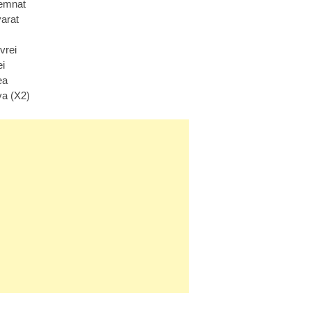
semnat
varat
vrei
ei
ea
va (X2)