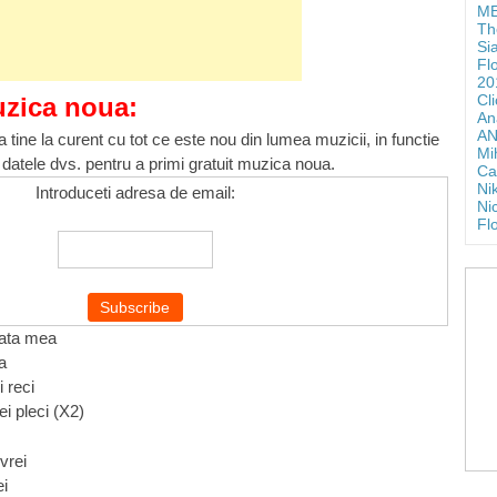
ME
Th
Si
Fl
20
Cl
uzica noua:
An
AN
 tine la curent cu tot ce este nou din lumea muzicii, in functie
Mi
 datele dvs. pentru a primi gratuit muzica noua.
Ca
Ni
Introduceti adresa de email:
Ni
Fl
iata mea
a
i reci
i pleci (X2)
vrei
ei