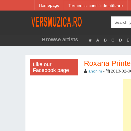
Homepage
Termeni si conditii de utilizare
Browse artists
#
A
B
C
D
E
Roxana Printes
Like our
Facebook page
anonim
-
2013-02-0