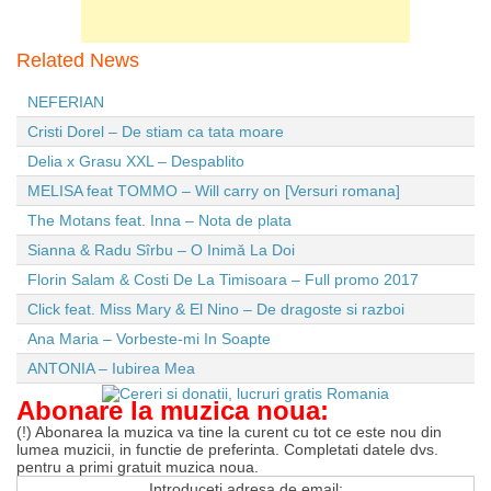
Related News
NEFERIAN
Cristi Dorel – De stiam ca tata moare
Delia x Grasu XXL – Despablito
MELISA feat TOMMO – Will carry on [Versuri romana]
The Motans feat. Inna – Nota de plata
Sianna & Radu Sîrbu – O Inimă La Doi
Florin Salam & Costi De La Timisoara – Full promo 2017
Click feat. Miss Mary & El Nino – De dragoste si razboi
Ana Maria – Vorbeste-mi In Soapte
ANTONIA – Iubirea Mea
Abonare la muzica noua:
(!) Abonarea la muzica va tine la curent cu tot ce este nou din
lumea muzicii, in functie de preferinta. Completati datele dvs.
pentru a primi gratuit muzica noua.
Introduceti adresa de email: