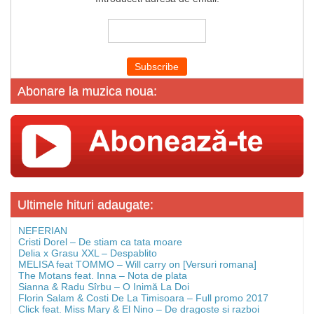
Abonare la muzica noua:
Ultimele hituri adaugate:
NEFERIAN
Cristi Dorel – De stiam ca tata moare
Delia x Grasu XXL – Despablito
MELISA feat TOMMO – Will carry on [Versuri romana]
The Motans feat. Inna – Nota de plata
Sianna & Radu Sîrbu – O Inimă La Doi
Florin Salam & Costi De La Timisoara – Full promo 2017
Click feat. Miss Mary & El Nino – De dragoste si razboi