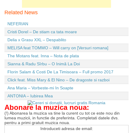
Related News
NEFERIAN
Cristi Dorel – De stiam ca tata moare
Delia x Grasu XXL – Despablito
MELISA feat TOMMO – Will carry on [Versuri romana]
The Motans feat. Inna – Nota de plata
Sianna & Radu Sîrbu – O Inimă La Doi
Florin Salam & Costi De La Timisoara – Full promo 2017
Click feat. Miss Mary & El Nino – De dragoste si razboi
Ana Maria – Vorbeste-mi In Soapte
ANTONIA – Iubirea Mea
Abonare la muzica noua:
(!) Abonarea la muzica va tine la curent cu tot ce este nou din
lumea muzicii, in functie de preferinta. Completati datele dvs.
pentru a primi gratuit muzica noua.
Introduceti adresa de email: