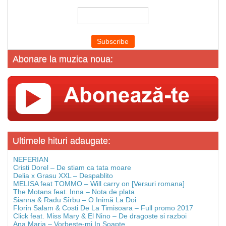
Abonare la muzica noua:
Ultimele hituri adaugate:
NEFERIAN
Cristi Dorel – De stiam ca tata moare
Delia x Grasu XXL – Despablito
MELISA feat TOMMO – Will carry on [Versuri romana]
The Motans feat. Inna – Nota de plata
Sianna & Radu Sîrbu – O Inimă La Doi
Florin Salam & Costi De La Timisoara – Full promo 2017
Click feat. Miss Mary & El Nino – De dragoste si razboi
Ana Maria – Vorbeste-mi In Soapte