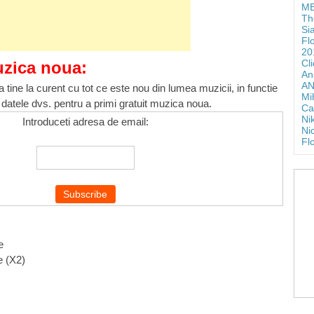
ME
Th
Si
Fl
20
Cl
uzica noua:
An
AN
 tine la curent cu tot ce este nou din lumea muzicii, in functie
Mi
 datele dvs. pentru a primi gratuit muzica noua.
Ca
Ni
Introduceti adresa de email:
Ni
Fl
e
e (X2)