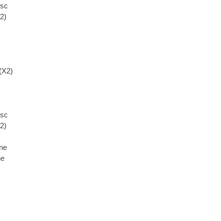
esc
X2)
(X2)
esc
X2)
ine
ne