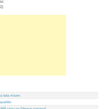
esc
X2)
 ca tata moare
spablito
ll carry on [Versuri romana]