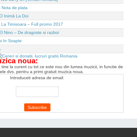
 Nota de plata
O Inimă La Doi
e La Timisoara – Full promo 2017
El Nino – De dragoste si razboi
i In Soapte
a
uzica noua:
tine la curent cu tot ce este nou din lumea muzicii, in functie de
tele dvs. pentru a primi gratuit muzica noua.
Introduceti adresa de email: