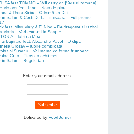
LISA feat TOMMO – Will carry on [Versuri romana]
e Motans feat. Inna – Nota de plata
anna & Radu Sîrbu – O Inimă La Doi
orin Salam & Costi De La Timisoara – Full promo
17
ick feat. Miss Mary & El Nino – De dragoste si razboi
a Maria – Vorbeste-mi In Soapte
TONIA – Iubirea Mea
hai Bajinaru feat. Alexandra Pavel – O clipa
melia Grozav – Iubire complicata
kolas si Susanu – Vai mama ce forme frumoase
colae Guta – Ti-as da ochii mei
orin Salam – Regele tau
Enter your email address:
Delivered by
FeedBurner