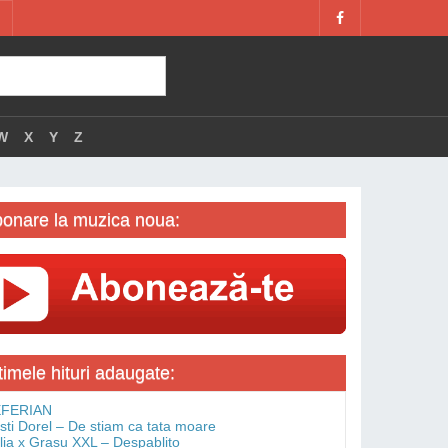
W
X
Y
Z
onare la muzica noua:
timele hituri adaugate:
FERIAN
isti Dorel – De stiam ca tata moare
lia x Grasu XXL – Despablito