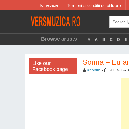
Homepage
Termeni si conditii de utilizare
Browse artists
#
A
B
C
D
E
Sorina – Eu am
Like our
Facebook page
anonim
-
2013-02-1