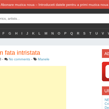
Abonare muzica noua – Introduceti datele pentru a primi muzica noua
F
G
H
I
J
K
L
M
N
O
P
Q
R
S
T
U
V
 fata intristata
Ab
8
-
No comments
-
Manele
Ul
NE
Cr
De