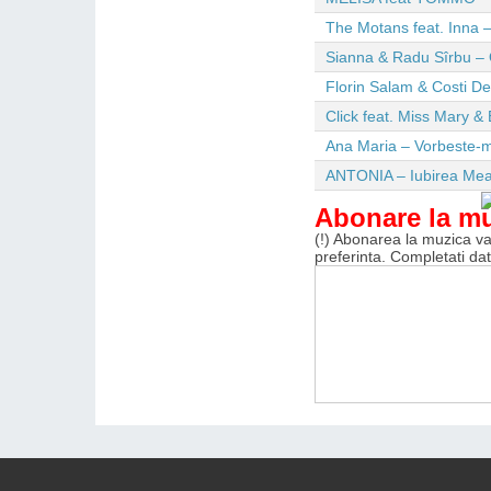
The Motans feat. Inna –
Sianna & Radu Sîrbu – 
Florin Salam & Costi D
Click feat. Miss Mary & 
Ana Maria – Vorbeste-m
ANTONIA – Iubirea Me
Abonare la m
(!) Abonarea la muzica va 
preferinta. Completati da