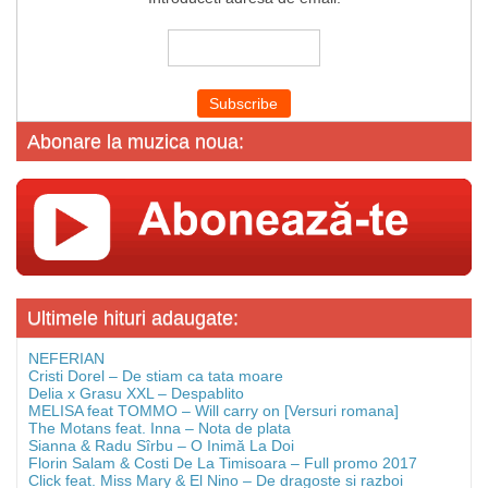
Abonare la muzica noua:
Ultimele hituri adaugate:
NEFERIAN
Cristi Dorel – De stiam ca tata moare
Delia x Grasu XXL – Despablito
MELISA feat TOMMO – Will carry on [Versuri romana]
The Motans feat. Inna – Nota de plata
Sianna & Radu Sîrbu – O Inimă La Doi
Florin Salam & Costi De La Timisoara – Full promo 2017
Click feat. Miss Mary & El Nino – De dragoste si razboi