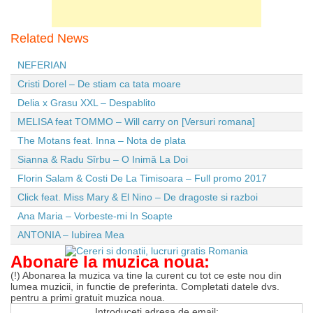
Related News
NEFERIAN
Cristi Dorel – De stiam ca tata moare
Delia x Grasu XXL – Despablito
MELISA feat TOMMO – Will carry on [Versuri romana]
The Motans feat. Inna – Nota de plata
Sianna & Radu Sîrbu – O Inimă La Doi
Florin Salam & Costi De La Timisoara – Full promo 2017
Click feat. Miss Mary & El Nino – De dragoste si razboi
Ana Maria – Vorbeste-mi In Soapte
ANTONIA – Iubirea Mea
Abonare la muzica noua:
(!) Abonarea la muzica va tine la curent cu tot ce este nou din
lumea muzicii, in functie de preferinta. Completati datele dvs.
pentru a primi gratuit muzica noua.
Introduceti adresa de email: