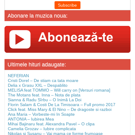
Abonare la muzica noua:
Ultimele hituri adaugate:
NEFERIAN
Cristi Dorel – De stiam ca tata moare
Delia x Grasu XXL – Despablito
MELISA feat TOMMO – Will carry on [Versuri romana]
The Motans feat. Inna – Nota de plata
Sianna & Radu Sîrbu – O Inimă La Doi
Florin Salam & Costi De La Timisoara – Full promo 2017
Click feat. Miss Mary & El Nino – De dragoste si razboi
Ana Maria – Vorbeste-mi In Soapte
ANTONIA – Iubirea Mea
Mihai Bajinaru feat. Alexandra Pavel – O clipa
Camelia Grozav – Iubire complicata
Nikolas si Susanu – Vai mama ce forme frumoase