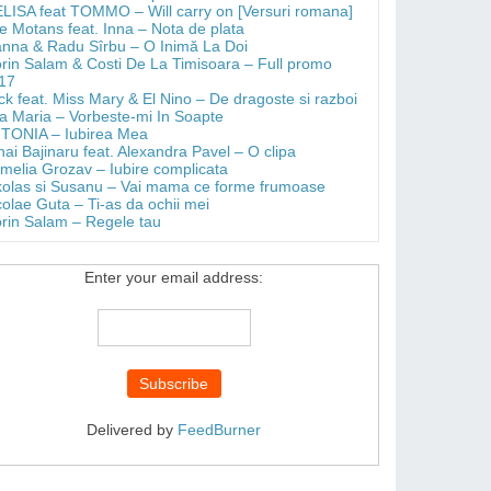
LISA feat TOMMO – Will carry on [Versuri romana]
e Motans feat. Inna – Nota de plata
anna & Radu Sîrbu – O Inimă La Doi
orin Salam & Costi De La Timisoara – Full promo
17
ick feat. Miss Mary & El Nino – De dragoste si razboi
a Maria – Vorbeste-mi In Soapte
TONIA – Iubirea Mea
hai Bajinaru feat. Alexandra Pavel – O clipa
melia Grozav – Iubire complicata
kolas si Susanu – Vai mama ce forme frumoase
colae Guta – Ti-as da ochii mei
orin Salam – Regele tau
Enter your email address:
Delivered by
FeedBurner