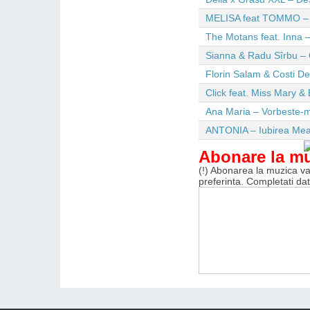
MELISA feat TOMMO – Wi
The Motans feat. Inna –
Sianna & Radu Sîrbu – 
Florin Salam & Costi D
Click feat. Miss Mary & 
Ana Maria – Vorbeste-m
ANTONIA – Iubirea Me
Abonare la m
(!) Abonarea la muzica va 
preferinta. Completati da