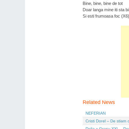
Bine, bine, bine de tot
Doar langa mine iti sta b
Si esti frumoasa foc (X6
Related News
NEFERIAN
Cristi Dorel – De stiam
Delia x Grasu XXL – De