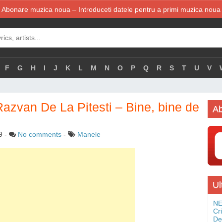
Abonare muzica noua – Introduceti datele pentru a primi muzica noua
F
G
H
I
J
K
L
M
N
O
P
Q
R
S
T
U
V
i Razvan De La Pitesti – Bine, bine de
Ab
9
-
No comments
-
Manele
Ul
NE
Cr
De