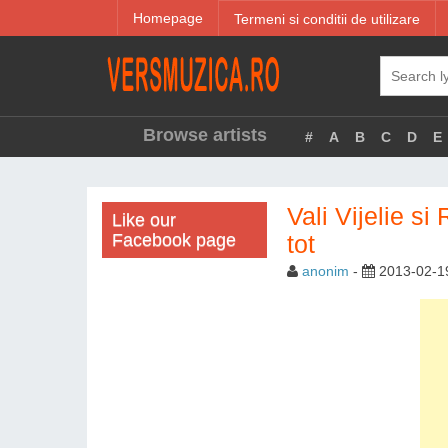
Homepage
Termeni si conditii de utilizare
Browse artists
#
A
B
C
D
E
Vali Vijelie s
Like our
Facebook page
tot
anonim
-
2013-02-1