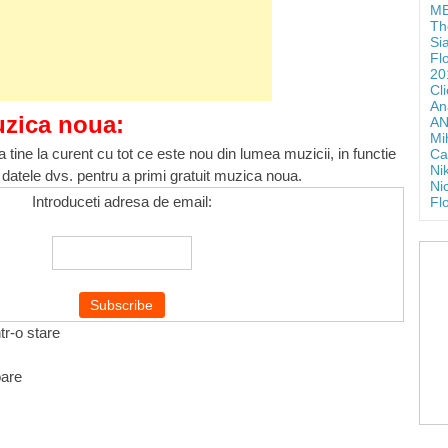
ME
Th
Si
Fl
20
Cl
An
uzica noua:
AN
Mi
 tine la curent cu tot ce este nou din lumea muzicii, in functie
Ca
Ni
 datele dvs. pentru a primi gratuit muzica noua.
Ni
Introduceti adresa de email:
Fl
tr-o stare
oare
…