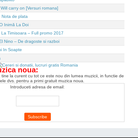
ll carry on [Versuri romana]
 Nota de plata
O Inimă La Doi
e La Timisoara – Full promo 2017
El Nino – De dragoste si razboi
i In Soapte
a
uzica noua:
tine la curent cu tot ce este nou din lumea muzicii, in functie de
tele dvs. pentru a primi gratuit muzica noua.
Introduceti adresa de email: