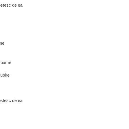
ostesc de ea
ine
)
e foame
iubire
ostesc de ea