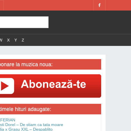
W
X
Y
Z
onare la muzica noua:
timele hituri adaugate:
FERIAN
isti Dorel – De stiam ca tata moare
lia x Grasu XXL – Despablito