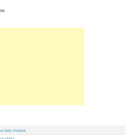
ine
)
 ca tata moare
spablito