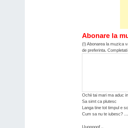
Abonare la m
(!) Abonarea la muzica va
de preferinta. Completati
Ochii tai mari ma aduc in
Sa simt ca plutesc
Langa tine tot timpul e s
Cum sa nu te iubesc? 
Uuooooof ..