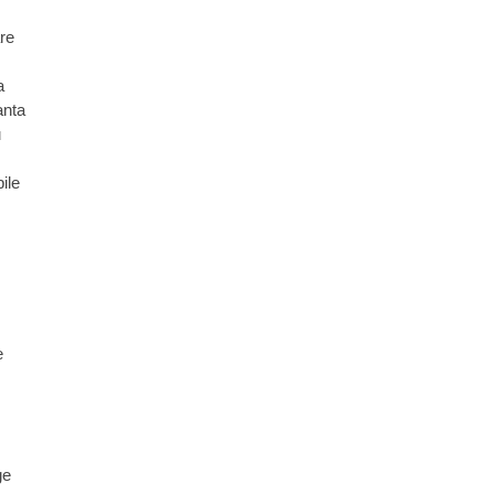
re
a
anta
u
ile
e
ge