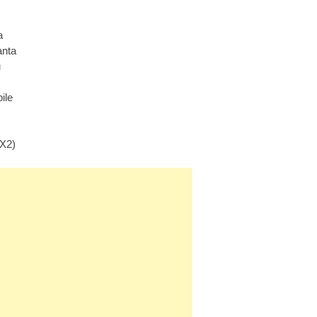
a
anta
u
ile
(X2)