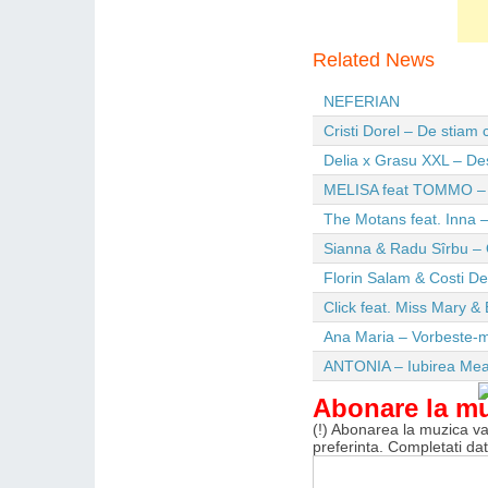
Related News
NEFERIAN
Cristi Dorel – De stiam
Delia x Grasu XXL – De
MELISA feat TOMMO – Wi
The Motans feat. Inna –
Sianna & Radu Sîrbu – 
Florin Salam & Costi D
Click feat. Miss Mary & 
Ana Maria – Vorbeste-m
ANTONIA – Iubirea Me
Abonare la m
(!) Abonarea la muzica va 
preferinta. Completati da