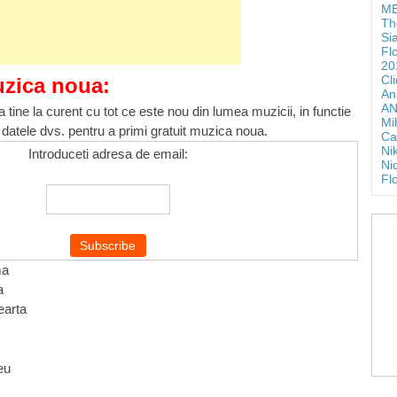
ME
Th
Si
Fl
20
Cl
uzica noua:
An
AN
 tine la curent cu tot ce este nou din lumea muzicii, in functie
Mi
 datele dvs. pentru a primi gratuit muzica noua.
Ca
Ni
Introduceti adresa de email:
Ni
Fl
ma
a
earta
eu