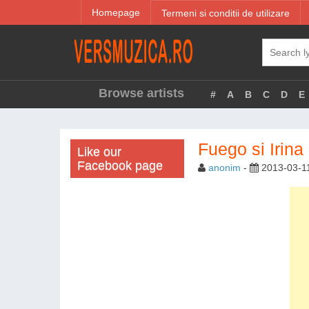
Homepage
Termeni si conditii de utilizare
Browse artists
#
A
B
C
D
E
Fuego si Irin
Like our
Facebook page
anonim
-
2013-03-1