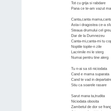
Tot cu grija si rabdare
Pana ce te-am vazut ma
Canta,canta mama,cant
Asta-i dragostea ce-a sf
Steaua drumului cel gre
Dar de la Dumnezeu
Canta-mi,canta-mi tu cop
Noptile topite-n zile
Lacrimile mi le sterg
Numai pentru tine alerg
Tu n-ai sa sti niciodata
Cand e mama suparata
Cand te vad in departatr
Stiu ca soarele rasare
Sarut mana ta,trudita
Niciodata obosita
Zambetul de dor se fran