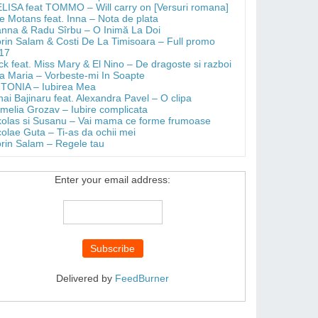
LISA feat TOMMO – Will carry on [Versuri romana]
e Motans feat. Inna – Nota de plata
anna & Radu Sîrbu – O Inimă La Doi
orin Salam & Costi De La Timisoara – Full promo
17
ick feat. Miss Mary & El Nino – De dragoste si razboi
a Maria – Vorbeste-mi In Soapte
TONIA – Iubirea Mea
hai Bajinaru feat. Alexandra Pavel – O clipa
melia Grozav – Iubire complicata
kolas si Susanu – Vai mama ce forme frumoase
colae Guta – Ti-as da ochii mei
orin Salam – Regele tau
Enter your email address:
Delivered by
FeedBurner