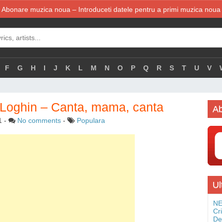
Abonare muzica noua – Introduceti datele pentru a primi muzica noua
F
G
H
I
J
K
L
M
N
O
P
Q
R
S
T
U
V
a Loghin – Canta, mama, canta
Ab
1
-
No comments
-
Populara
Ul
NE
Cr
De