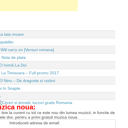
 ca tata moare
spablito
ll carry on [Versuri romana]
 Nota de plata
O Inimă La Doi
e La Timisoara – Full promo 2017
El Nino – De dragoste si razboi
i In Soapte
a
uzica noua:
tine la curent cu tot ce este nou din lumea muzicii, in functie de
tele dvs. pentru a primi gratuit muzica noua.
Introduceti adresa de email: