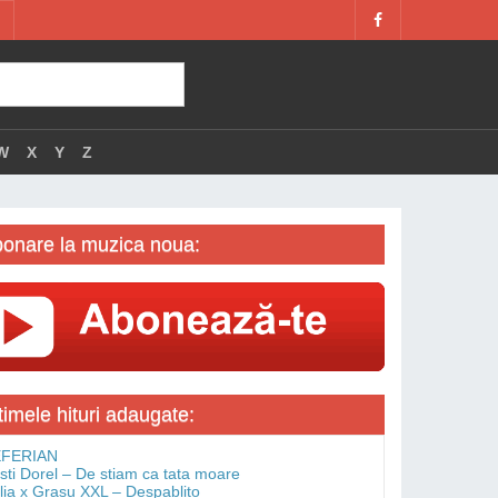
W
X
Y
Z
onare la muzica noua:
timele hituri adaugate:
FERIAN
isti Dorel – De stiam ca tata moare
lia x Grasu XXL – Despablito