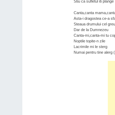
Stiu ca sufletul iti plange
Canta,canta mama,cant
Asta-i dragostea ce-a sf
Steaua drumului cel gre
Dar de la Dumnezeu
Canta-mi,canta-mi tu cop
Noptile topite-n zile
Lacrimile mi le sterg
Numai pentru tine alerg 