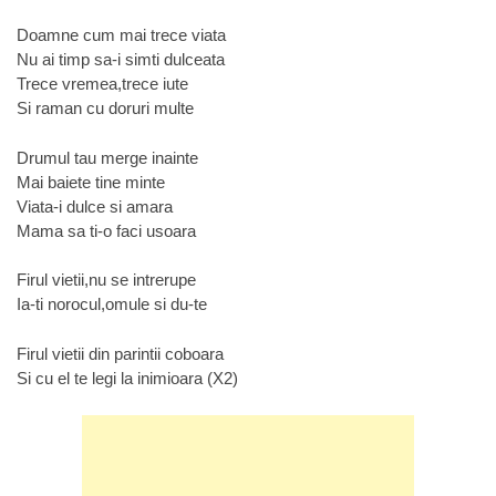
Doamne cum mai trece viata
Nu ai timp sa-i simti dulceata
Trece vremea,trece iute
Si raman cu doruri multe
Drumul tau merge inainte
Mai baiete tine minte
Viata-i dulce si amara
Mama sa ti-o faci usoara
Firul vietii,nu se intrerupe
Ia-ti norocul,omule si du-te
Firul vietii din parintii coboara
Si cu el te legi la inimioara (X2)