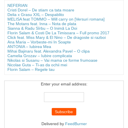
NEFERIAN
Cristi Dorel – De stiam ca tata moare
Delia x Grasu XXL – Despablito
MELISA feat TOMMO – Will carry on [Versuri romana]
The Motans feat. Inna – Nota de plata
Sianna & Radu Sîrbu – O Inimă La Doi
Florin Salam & Costi De La Timisoara – Full promo 2017
Click feat. Miss Mary & El Nino – De dragoste si razboi
Ana Maria – Vorbeste-mi In Soapte
ANTONIA – Iubirea Mea
Mihai Bajinaru feat. Alexandra Pavel – O clipa
Camelia Grozav – Iubire complicata
Nikolas si Susanu – Vai mama ce forme frumoase
Nicolae Guta – Ti-as da ochii mei
Florin Salam – Regele tau
Enter your email address:
Delivered by
FeedBurner