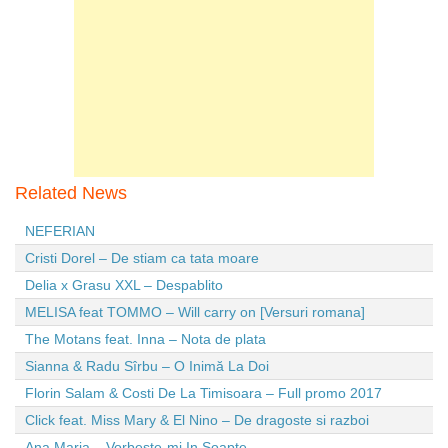
Related News
NEFERIAN
Cristi Dorel – De stiam ca tata moare
Delia x Grasu XXL – Despablito
MELISA feat TOMMO – Will carry on [Versuri romana]
The Motans feat. Inna – Nota de plata
Sianna & Radu Sîrbu – O Inimă La Doi
Florin Salam & Costi De La Timisoara – Full promo 2017
Click feat. Miss Mary & El Nino – De dragoste si razboi
Ana Maria – Vorbeste-mi In Soapte