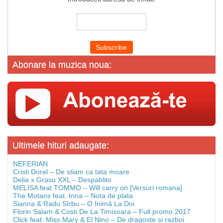
Abonare la muzica noua:
Ultimele hituri adaugate:
NEFERIAN
Cristi Dorel – De stiam ca tata moare
Delia x Grasu XXL – Despablito
MELISA feat TOMMO – Will carry on [Versuri romana]
The Motans feat. Inna – Nota de plata
Sianna & Radu Sîrbu – O Inimă La Doi
Florin Salam & Costi De La Timisoara – Full promo 2017
Click feat. Miss Mary & El Nino – De dragoste si razboi