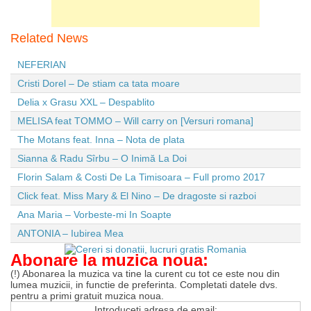
Related News
NEFERIAN
Cristi Dorel – De stiam ca tata moare
Delia x Grasu XXL – Despablito
MELISA feat TOMMO – Will carry on [Versuri romana]
The Motans feat. Inna – Nota de plata
Sianna & Radu Sîrbu – O Inimă La Doi
Florin Salam & Costi De La Timisoara – Full promo 2017
Click feat. Miss Mary & El Nino – De dragoste si razboi
Ana Maria – Vorbeste-mi In Soapte
ANTONIA – Iubirea Mea
Abonare la muzica noua:
(!) Abonarea la muzica va tine la curent cu tot ce este nou din
lumea muzicii, in functie de preferinta. Completati datele dvs.
pentru a primi gratuit muzica noua.
Introduceti adresa de email: