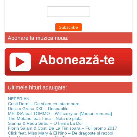
Abonare la muzica noua:
Ultimele hituri adaugate:
NEFERIAN
Cristi Dorel – De stiam ca tata moare
Delia x Grasu XXL – Despablito
MELISA feat TOMMO – Will carry on [Versuri romana]
The Motans feat. Inna – Nota de plata
Sianna & Radu Sîrbu – O Inimă La Doi
Florin Salam & Costi De La Timisoara – Full promo 2017
Click feat. Miss Mary & El Nino – De dragoste si razboi