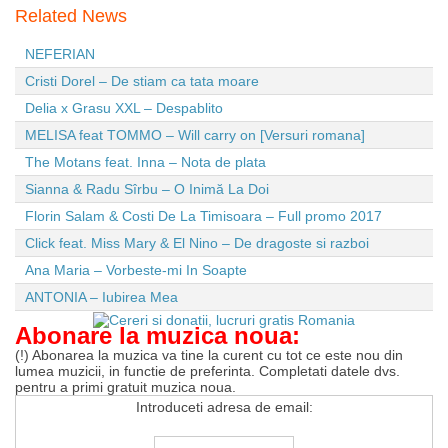
Related News
NEFERIAN
Cristi Dorel – De stiam ca tata moare
Delia x Grasu XXL – Despablito
MELISA feat TOMMO – Will carry on [Versuri romana]
The Motans feat. Inna – Nota de plata
Sianna & Radu Sîrbu – O Inimă La Doi
Florin Salam & Costi De La Timisoara – Full promo 2017
Click feat. Miss Mary & El Nino – De dragoste si razboi
Ana Maria – Vorbeste-mi In Soapte
ANTONIA – Iubirea Mea
Abonare la muzica noua:
(!) Abonarea la muzica va tine la curent cu tot ce este nou din
lumea muzicii, in functie de preferinta. Completati datele dvs.
pentru a primi gratuit muzica noua.
Introduceti adresa de email: