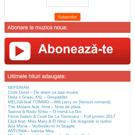
Abonare la muzica noua:
Ultimele hituri adaugate:
NEFERIAN
Cristi Dorel – De stiam ca tata moare
Delia x Grasu XXL – Despablito
MELISA feat TOMMO – Will carry on [Versuri romana]
The Motans feat. Inna – Nota de plata
Sianna & Radu Sîrbu – O Inimă La Doi
Florin Salam & Costi De La Timisoara – Full promo 2017
Click feat. Miss Mary & El Nino – De dragoste si razboi
Ana Maria – Vorbeste-mi In Soapte
ANTONIA – Iubirea Mea