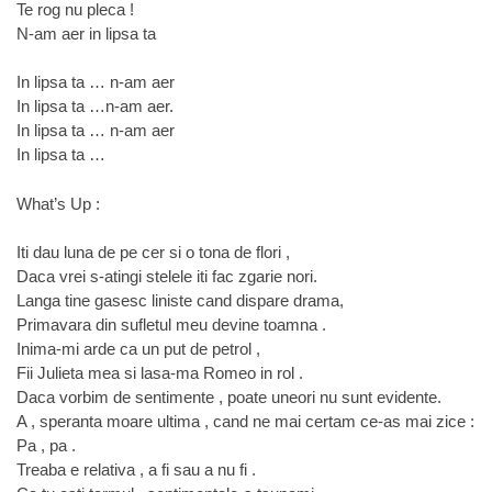
Te rog nu pleca !
N-am aer in lipsa ta
In lipsa ta … n-am aer
In lipsa ta …n-am aer.
In lipsa ta … n-am aer
In lipsa ta …
What’s Up :
Iti dau luna de pe cer si o tona de flori ,
Daca vrei s-atingi stelele iti fac zgarie nori.
Langa tine gasesc liniste cand dispare drama,
Primavara din sufletul meu devine toamna .
Inima-mi arde ca un put de petrol ,
Fii Julieta mea si lasa-ma Romeo in rol .
Daca vorbim de sentimente , poate uneori nu sunt evidente.
A , speranta moare ultima , cand ne mai certam ce-as mai zice :
Pa , pa .
Treaba e relativa , a fi sau a nu fi .