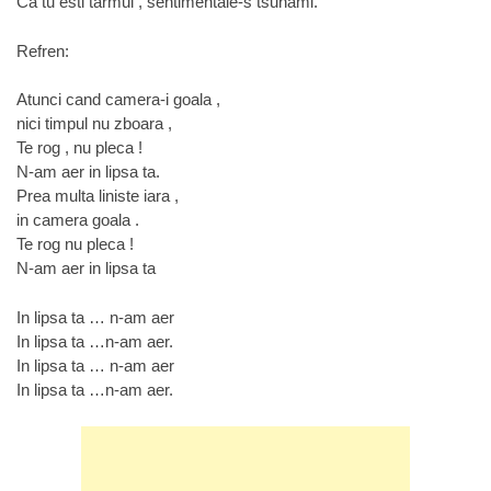
Ca tu esti tarmul , sentimentale-s tsunami.
Refren:
Atunci cand camera-i goala ,
nici timpul nu zboara ,
Te rog , nu pleca !
N-am aer in lipsa ta.
Prea multa liniste iara ,
in camera goala .
Te rog nu pleca !
N-am aer in lipsa ta
In lipsa ta … n-am aer
In lipsa ta …n-am aer.
In lipsa ta … n-am aer
In lipsa ta …n-am aer.