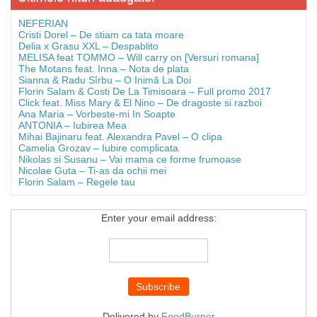
NEFERIAN
Cristi Dorel – De stiam ca tata moare
Delia x Grasu XXL – Despablito
MELISA feat TOMMO – Will carry on [Versuri romana]
The Motans feat. Inna – Nota de plata
Sianna & Radu Sîrbu – O Inimă La Doi
Florin Salam & Costi De La Timisoara – Full promo 2017
Click feat. Miss Mary & El Nino – De dragoste si razboi
Ana Maria – Vorbeste-mi In Soapte
ANTONIA – Iubirea Mea
Mihai Bajinaru feat. Alexandra Pavel – O clipa
Camelia Grozav – Iubire complicata
Nikolas si Susanu – Vai mama ce forme frumoase
Nicolae Guta – Ti-as da ochii mei
Florin Salam – Regele tau
Enter your email address:
Delivered by
FeedBurner