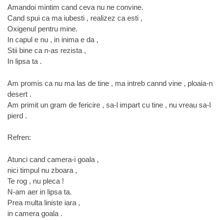
Amandoi mintim cand ceva nu ne convine.
Cand spui ca ma iubesti , realizez ca esti ,
Oxigenul pentru mine.
In capul e nu , in inima e da ,
Stii bine ca n-as rezista ,
In lipsa ta .
Am promis ca nu ma las de tine , ma intreb cannd vine , ploaia-n
desert .
Am primit un gram de fericire , sa-l impart cu tine , nu vreau sa-l
pierd .
Refren:
Atunci cand camera-i goala ,
nici timpul nu zboara ,
Te rog , nu pleca !
N-am aer in lipsa ta.
Prea multa liniste iara ,
in camera goala .