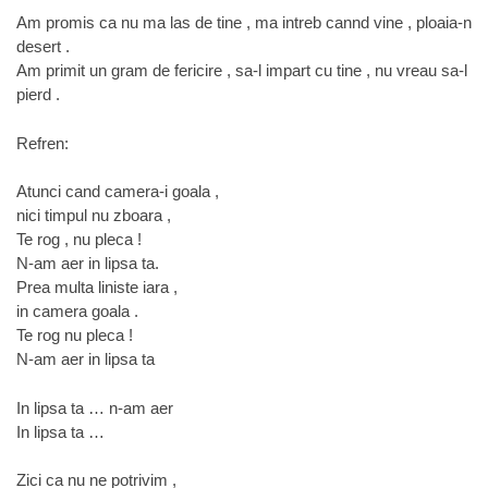
Am promis ca nu ma las de tine , ma intreb cannd vine , ploaia-n
desert .
Am primit un gram de fericire , sa-l impart cu tine , nu vreau sa-l
pierd .
Refren:
Atunci cand camera-i goala ,
nici timpul nu zboara ,
Te rog , nu pleca !
N-am aer in lipsa ta.
Prea multa liniste iara ,
in camera goala .
Te rog nu pleca !
N-am aer in lipsa ta
In lipsa ta … n-am aer
In lipsa ta …
Zici ca nu ne potrivim ,