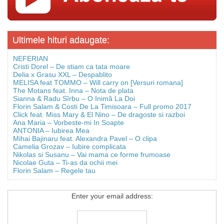
Ultimele hituri adaugate:
NEFERIAN
Cristi Dorel – De stiam ca tata moare
Delia x Grasu XXL – Despablito
MELISA feat TOMMO – Will carry on [Versuri romana]
The Motans feat. Inna – Nota de plata
Sianna & Radu Sîrbu – O Inimă La Doi
Florin Salam & Costi De La Timisoara – Full promo 2017
Click feat. Miss Mary & El Nino – De dragoste si razboi
Ana Maria – Vorbeste-mi In Soapte
ANTONIA – Iubirea Mea
Mihai Bajinaru feat. Alexandra Pavel – O clipa
Camelia Grozav – Iubire complicata
Nikolas si Susanu – Vai mama ce forme frumoase
Nicolae Guta – Ti-as da ochii mei
Florin Salam – Regele tau
Enter your email address: