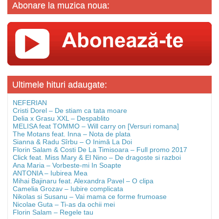
Abonare la muzica noua:
Ultimele hituri adaugate:
NEFERIAN
Cristi Dorel – De stiam ca tata moare
Delia x Grasu XXL – Despablito
MELISA feat TOMMO – Will carry on [Versuri romana]
The Motans feat. Inna – Nota de plata
Sianna & Radu Sîrbu – O Inimă La Doi
Florin Salam & Costi De La Timisoara – Full promo 2017
Click feat. Miss Mary & El Nino – De dragoste si razboi
Ana Maria – Vorbeste-mi In Soapte
ANTONIA – Iubirea Mea
Mihai Bajinaru feat. Alexandra Pavel – O clipa
Camelia Grozav – Iubire complicata
Nikolas si Susanu – Vai mama ce forme frumoase
Nicolae Guta – Ti-as da ochii mei
Florin Salam – Regele tau