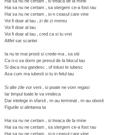
Hai sa nu ne certam , si treaca de la mine
Hai sa nu ne certam , sa stergem ce-a fost rau
Hai sa nu ne certam , si-n ceasul care vine
Voi fi doar al tau , zi de zi mereu
Voi fi doar al tau
Voi fi doar al tau , cred ca si tu vrei
Altfel sar scantei
Ia nu te mai prosti si crede-ma , sa stii
Ca n-o sa dorm pe presul de la blocul tau
Si daca ma gandesc , of totusi te iubesc
Asa cum ma iubesti si tu in felul tau
Si alte zile vor veni , si poate ne vom regasi
Iar timpul toate le va vindeca
Dar intelege in sfarsit , m-au terminat , m-au obosit
Figurile si alintarea ta
Hai sa nu ne certam , si treaca de la mine
Hai sa nu ne certam , sa stergem ce-a fost rau
Hai sa nu ne certam , si-n ceasul care vine