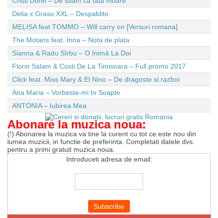
Cristi Dorel – De stiam ca tata moare
Delia x Grasu XXL – Despablito
MELISA feat TOMMO – Will carry on [Versuri romana]
The Motans feat. Inna – Nota de plata
Sianna & Radu Sîrbu – O Inimă La Doi
Florin Salam & Costi De La Timisoara – Full promo 2017
Click feat. Miss Mary & El Nino – De dragoste si razboi
Ana Maria – Vorbeste-mi In Soapte
ANTONIA – Iubirea Mea
Abonare la muzica noua:
(!) Abonarea la muzica va tine la curent cu tot ce este nou din
lumea muzicii, in functie de preferinta. Completati datele dvs.
pentru a primi gratuit muzica noua.
Introduceti adresa de email: