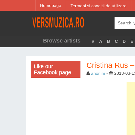
Homepage
Termeni si conditii de utilizare
Browse artists
#
A
B
C
D
E
Cristina Rus –
Like our
Facebook page
anonim
-
2013-03-1