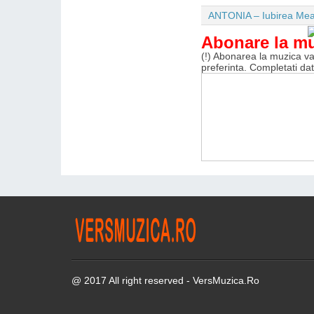
ANTONIA – Iubirea Me
Abonare la m
(!) Abonarea la muzica va 
preferinta. Completati da
@ 2017 All right reserved - VersMuzica.Ro