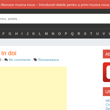
Abonare muzica noua – Introduceti datele pentru a primi muzica noua
F
G
H
I
J
K
L
M
N
O
P
Q
R
S
T
U
V
 In doi
Ab
3
-
No comments
-
Romaneasca
Ul
NE
Cr
De