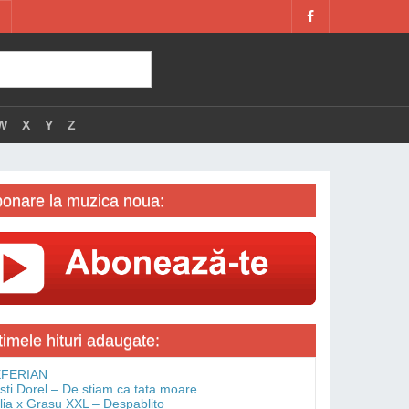
W
X
Y
Z
onare la muzica noua:
timele hituri adaugate:
FERIAN
isti Dorel – De stiam ca tata moare
lia x Grasu XXL – Despablito