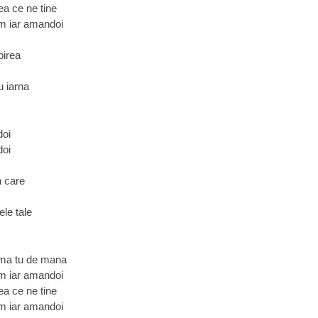
tea ce ne tine
im iar amandoi
birea
u iarna
doi
doi
in care
ele tale
e-ma tu de mana
im iar amandoi
tea ce ne tine
im iar amandoi