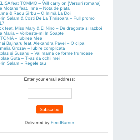
LISA feat TOMMO – Will carry on [Versuri romana]
e Motans feat. Inna – Nota de plata
anna & Radu Sîrbu – O Inimă La Doi
orin Salam & Costi De La Timisoara – Full promo
17
ick feat. Miss Mary & El Nino – De dragoste si razboi
a Maria – Vorbeste-mi In Soapte
TONIA – Iubirea Mea
hai Bajinaru feat. Alexandra Pavel – O clipa
melia Grozav – Iubire complicata
kolas si Susanu – Vai mama ce forme frumoase
colae Guta – Ti-as da ochii mei
orin Salam – Regele tau
Enter your email address:
Delivered by
FeedBurner