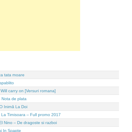
 ca tata moare
spablito
ll carry on [Versuri romana]
 Nota de plata
O Inimă La Doi
e La Timisoara – Full promo 2017
El Nino – De dragoste si razboi
i In Soapte