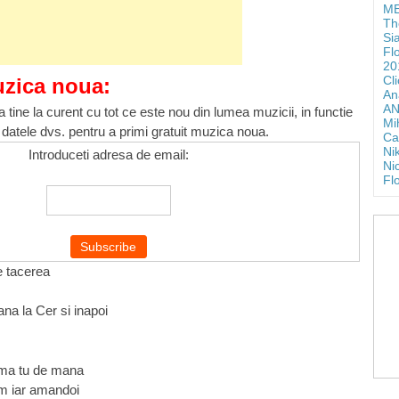
ME
Th
Si
Fl
20
Cl
uzica noua:
An
AN
 tine la curent cu tot ce este nou din lumea muzicii, in functie
Mi
 datele dvs. pentru a primi gratuit muzica noua.
Ca
Ni
Introduceti adresa de email:
Ni
Fl
e tacerea
ana la Cer si inapoi
e-ma tu de mana
im iar amandoi