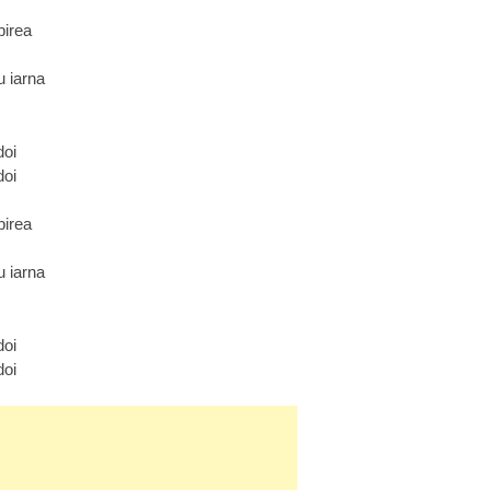
birea
u iarna
doi
doi
birea
u iarna
doi
doi