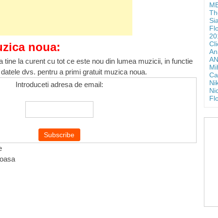
ME
Th
Si
Fl
20
Cl
uzica noua:
An
AN
 tine la curent cu tot ce este nou din lumea muzicii, in functie
Mi
 datele dvs. pentru a primi gratuit muzica noua.
Ca
Ni
Introduceti adresa de email:
Ni
Fl
e
moasa