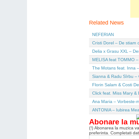
Related News
NEFERIAN
Cristi Dorel – De stiam
Delia x Grasu XXL – De
MELISA feat TOMMO – Wi
The Motans feat. Inna –
Sianna & Radu Sîrbu – 
Florin Salam & Costi D
Click feat. Miss Mary & 
Ana Maria – Vorbeste-m
ANTONIA – Iubirea Me
Abonare la m
(!) Abonarea la muzica va 
preferinta. Completati da