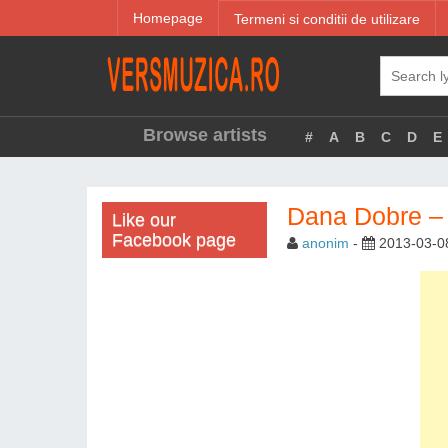
Homepage
Termeni si conditii de utilizare
Browse artists
#
A
B
C
D
E
Dana Dobre –
Like our
Facebook page
anonim
-
2013-03-0