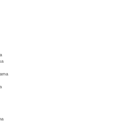
a
sa
mama
a
na