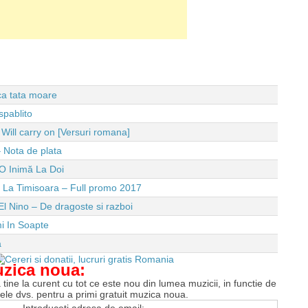
 ca tata moare
spablito
ll carry on [Versuri romana]
 Nota de plata
O Inimă La Doi
e La Timisoara – Full promo 2017
El Nino – De dragoste si razboi
i In Soapte
a
uzica noua:
tine la curent cu tot ce este nou din lumea muzicii, in functie de
tele dvs. pentru a primi gratuit muzica noua.
Introduceti adresa de email: