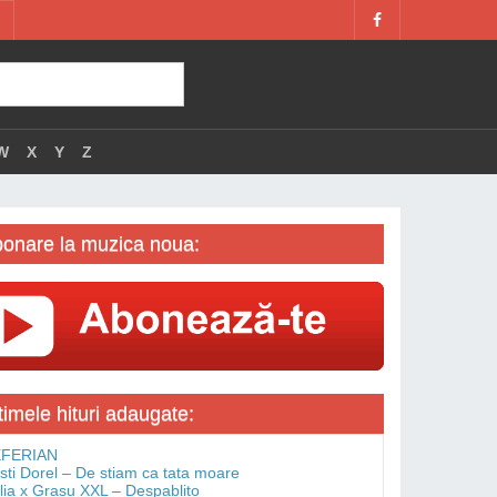
W
X
Y
Z
onare la muzica noua:
timele hituri adaugate:
FERIAN
isti Dorel – De stiam ca tata moare
lia x Grasu XXL – Despablito