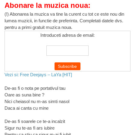
Abonare la muzica noua:
(!) Abonarea la muzica va tine la curent cu tot ce este nou din
lumea muzicii, in functie de preferinta. Completati datele dvs.
pentru a primi gratuit muzica noua.
Introduceti adresa de email:
Vezi si: Free Deejays – LaYa [HIT]
De-as fi o nota pe portativul tau
Oare as suna bine ?
Nici cheiasol nu m-as simti nasol
Daca ai canta cu mine
De-as fi soarele ce te-a incalzit
Sigur nu te-as fi ars iubire
Pentru ca stiu ca sigur m-ai fi iubit