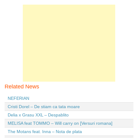
Related News
NEFERIAN
Cristi Dorel – De stiam ca tata moare
Delia x Grasu XXL – Despablito
MELISA feat TOMMO – Will carry on [Versuri romana]
The Motans feat. Inna – Nota de plata