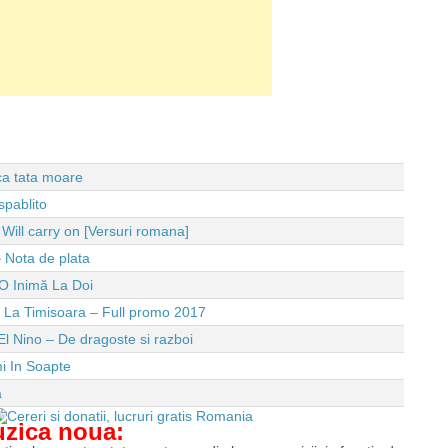
 ca tata moare
spablito
ll carry on [Versuri romana]
 Nota de plata
O Inimă La Doi
e La Timisoara – Full promo 2017
El Nino – De dragoste si razboi
i In Soapte
a
uzica noua: