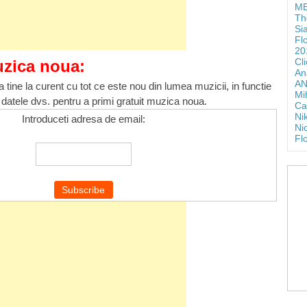
ME
Th
Si
Fl
20
Cl
uzica noua:
An
AN
 tine la curent cu tot ce este nou din lumea muzicii, in functie
Mi
 datele dvs. pentru a primi gratuit muzica noua.
Ca
Ni
Introduceti adresa de email:
Ni
Fl