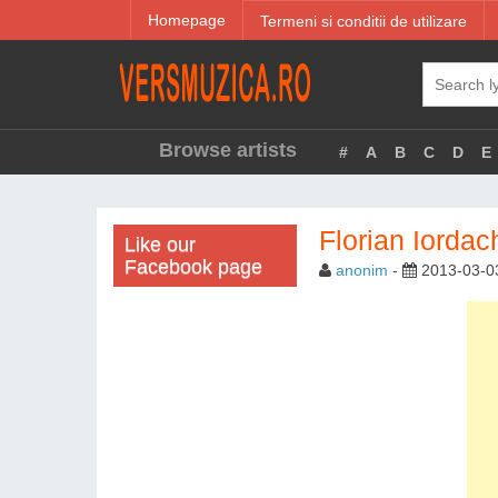
Homepage
Termeni si conditii de utilizare
Browse artists
#
A
B
C
D
E
Florian Iordac
Like our
Facebook page
anonim
-
2013-03-0