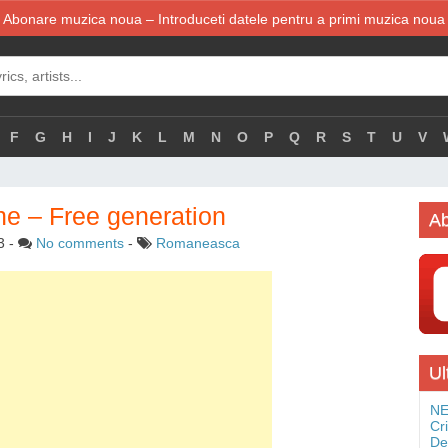
Abonare muzica noua – Introduceti datele pentru a primi muzica noua
F
G
H
I
J
K
L
M
N
O
P
Q
R
S
T
U
V
he – Free generation
Ab
3
-
No comments
-
Romaneasca
Ul
NE
Cr
De