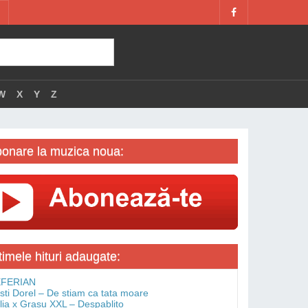
W
X
Y
Z
onare la muzica noua:
timele hituri adaugate:
FERIAN
isti Dorel – De stiam ca tata moare
lia x Grasu XXL – Despablito