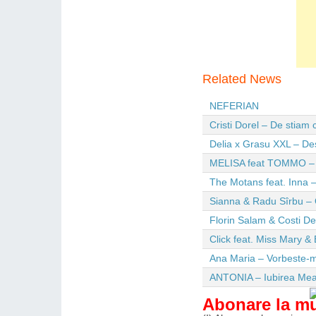
Related News
NEFERIAN
Cristi Dorel – De stiam
Delia x Grasu XXL – De
MELISA feat TOMMO – Wi
The Motans feat. Inna –
Sianna & Radu Sîrbu – 
Florin Salam & Costi D
Click feat. Miss Mary & 
Ana Maria – Vorbeste-m
ANTONIA – Iubirea Me
Abonare la m