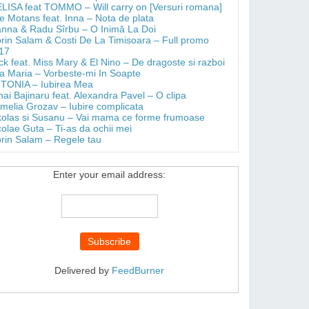
LISA feat TOMMO – Will carry on [Versuri romana]
e Motans feat. Inna – Nota de plata
anna & Radu Sîrbu – O Inimă La Doi
orin Salam & Costi De La Timisoara – Full promo
17
ick feat. Miss Mary & El Nino – De dragoste si razboi
a Maria – Vorbeste-mi In Soapte
TONIA – Iubirea Mea
hai Bajinaru feat. Alexandra Pavel – O clipa
melia Grozav – Iubire complicata
kolas si Susanu – Vai mama ce forme frumoase
colae Guta – Ti-as da ochii mei
orin Salam – Regele tau
Enter your email address:
Delivered by
FeedBurner