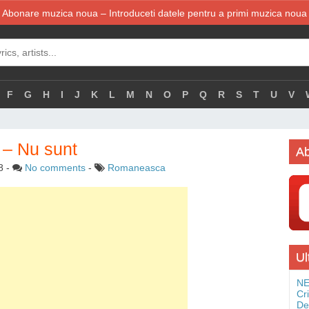
Abonare muzica noua – Introduceti datele pentru a primi muzica noua
F
G
H
I
J
K
L
M
N
O
P
Q
R
S
T
U
V
 – Nu sunt
Ab
8
-
No comments
-
Romaneasca
Ul
NE
Cr
De