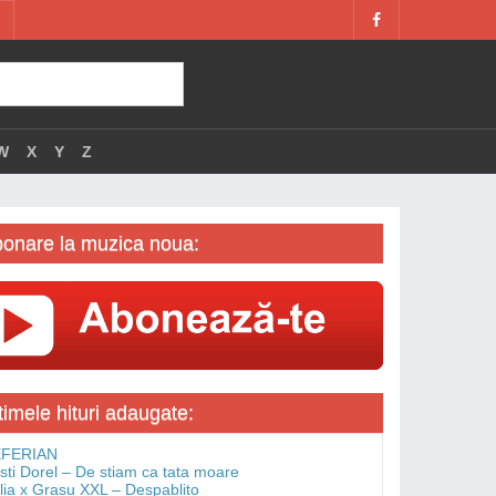
W
X
Y
Z
onare la muzica noua:
timele hituri adaugate:
FERIAN
isti Dorel – De stiam ca tata moare
lia x Grasu XXL – Despablito