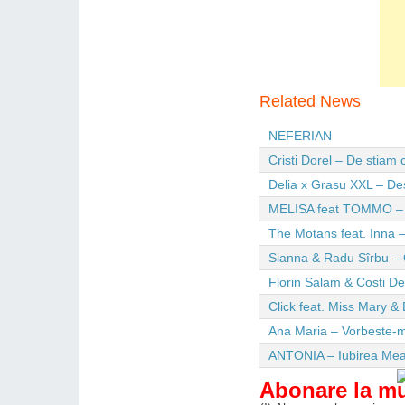
Related News
NEFERIAN
Cristi Dorel – De stiam
Delia x Grasu XXL – De
MELISA feat TOMMO – Wi
The Motans feat. Inna –
Sianna & Radu Sîrbu – 
Florin Salam & Costi D
Click feat. Miss Mary & 
Ana Maria – Vorbeste-m
ANTONIA – Iubirea Me
Abonare la m