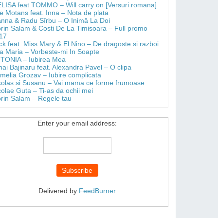
LISA feat TOMMO – Will carry on [Versuri romana]
e Motans feat. Inna – Nota de plata
anna & Radu Sîrbu – O Inimă La Doi
orin Salam & Costi De La Timisoara – Full promo
17
ick feat. Miss Mary & El Nino – De dragoste si razboi
a Maria – Vorbeste-mi In Soapte
TONIA – Iubirea Mea
hai Bajinaru feat. Alexandra Pavel – O clipa
melia Grozav – Iubire complicata
kolas si Susanu – Vai mama ce forme frumoase
colae Guta – Ti-as da ochii mei
orin Salam – Regele tau
Enter your email address:
Delivered by
FeedBurner