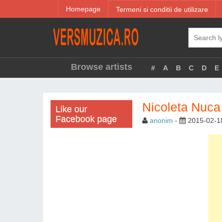
Homepage
Termeni si conditii de utilizare
Browse artists
#
A
B
C
D
E
Nicoleta Nuca
Like our
Facebook page
anonim
-
2015-02-1