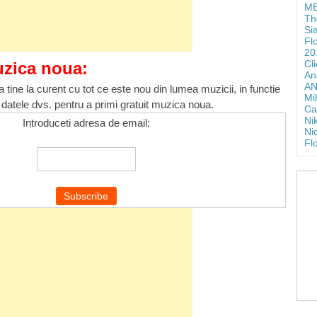
ME
Th
Si
Fl
20
Cl
uzica noua:
An
AN
 tine la curent cu tot ce este nou din lumea muzicii, in functie
Mi
 datele dvs. pentru a primi gratuit muzica noua.
Ca
Ni
Introduceti adresa de email:
Ni
Fl