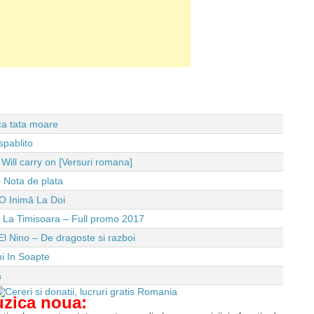
 ca tata moare
spablito
ll carry on [Versuri romana]
 Nota de plata
O Inimă La Doi
e La Timisoara – Full promo 2017
El Nino – De dragoste si razboi
i In Soapte
a
uzica noua: