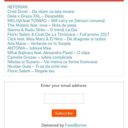
NEFERIAN
Cristi Dorel – De stiam ca tata moare
Delia x Grasu XXL – Despablito
MELISA feat TOMMO – Will carry on [Versuri romana]
The Motans feat. Inna – Nota de plata
Sianna & Radu Sîrbu – O Inimă La Doi
Florin Salam & Costi De La Timisoara – Full promo 2017
Click feat. Miss Mary & El Nino – De dragoste si razboi
Ana Maria – Vorbeste-mi In Soapte
ANTONIA – Iubirea Mea
Mihai Bajinaru feat. Alexandra Pavel – O clipa
Camelia Grozav – Iubire complicata
Nikolas si Susanu – Vai mama ce forme frumoase
Nicolae Guta – Ti-as da ochii mei
Florin Salam – Regele tau
Enter your email address:
Delivered by
FeedBurner