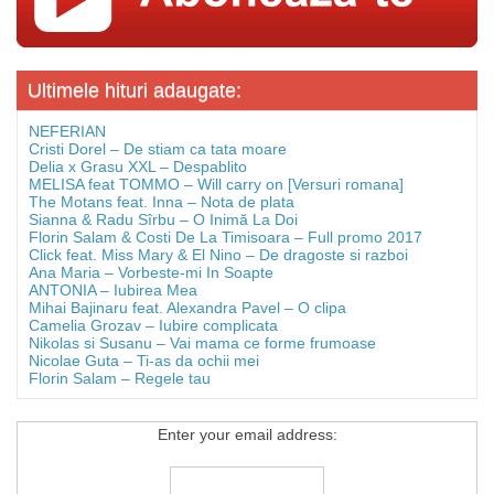
Ultimele hituri adaugate:
NEFERIAN
Cristi Dorel – De stiam ca tata moare
Delia x Grasu XXL – Despablito
MELISA feat TOMMO – Will carry on [Versuri romana]
The Motans feat. Inna – Nota de plata
Sianna & Radu Sîrbu – O Inimă La Doi
Florin Salam & Costi De La Timisoara – Full promo 2017
Click feat. Miss Mary & El Nino – De dragoste si razboi
Ana Maria – Vorbeste-mi In Soapte
ANTONIA – Iubirea Mea
Mihai Bajinaru feat. Alexandra Pavel – O clipa
Camelia Grozav – Iubire complicata
Nikolas si Susanu – Vai mama ce forme frumoase
Nicolae Guta – Ti-as da ochii mei
Florin Salam – Regele tau
Enter your email address: