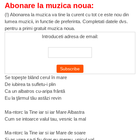
Abonare la muzica noua:
(!) Abonarea la muzica va tine la curent cu tot ce este nou din
lumea muzicii, in functie de preferinta. Completati datele dvs.
pentru a primi gratuit muzica noua.
Introduceti adresa de email:
Se topeşte blând cerul în mare
De iubirea ta sufletu-i plin
Ca un albatros cu-aripa frântă
Eu la ţărmul tău astăzi revin
Ma-ntorc la Tine iar si iar Mare Albastra
Cum se intoarce valul tau, vesnic la mal
Ma-ntorc la Tine iar si iar Mare de soare
Si-as vrea sa-ti fiu doar eu mereu, unicul val