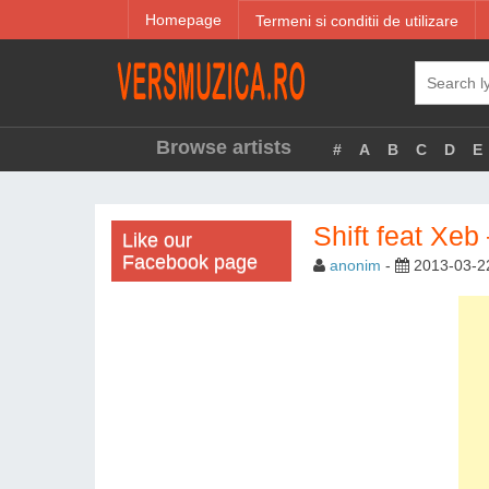
Homepage
Termeni si conditii de utilizare
Browse artists
#
A
B
C
D
E
Shift feat Xeb
Like our
Facebook page
anonim
-
2013-03-2