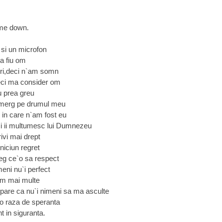
 me down.
 si un microfon
a fiu om
ri,deci n`am somn
eci ma consider om
u prea greu
 merg pe drumul meu
 in care n`am fost eu
si ii multumesc lui Dumnezeu
ivi mai drept
niciun regret
eg ce`o sa respect
meni nu`i perfect
em mai multe
 pare ca nu`i nimeni sa ma asculte
`o raza de speranta
 in siguranta.