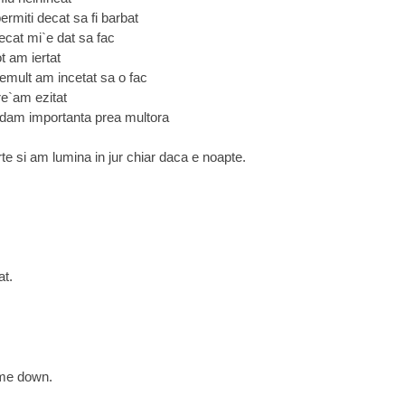
permiti decat sa fi barbat
ecat mi`e dat sa fac
t am iertat
emult am incetat sa o fac
re`am ezitat
dam importanta prea multora
te si am lumina in jur chiar daca e noapte.
at.
 me down.