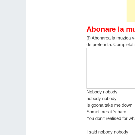
Abonare la m
(!) Abonarea la muzica va
de preferinta. Completati
Nobody nobody
nobody nobody
Is goona take me down
Sometimes it`s hard
You don’t realised for wh
I said nobody nobody