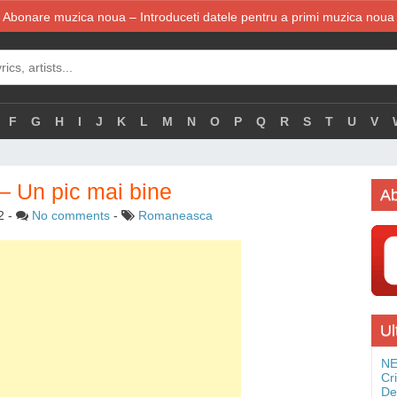
Abonare muzica noua – Introduceti datele pentru a primi muzica noua
F
G
H
I
J
K
L
M
N
O
P
Q
R
S
T
U
V
 – Un pic mai bine
Ab
2
-
No comments
-
Romaneasca
Ul
NE
Cr
De