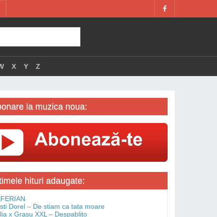
W
X
Y
Z
onare la muzica noua:
timele hituri adaugate:
FERIAN
isti Dorel – De stiam ca tata moare
lia x Grasu XXL – Despablito