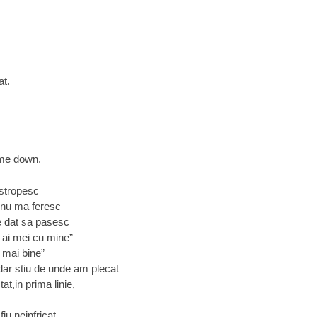
at.
 me down.
 stropesc
nu ma feresc
 dat sa pasesc
 ai mei cu mine”
c mai bine”
dar stiu de unde am plecat
at,in prima linie,
iu neinfricat