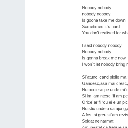
Nobody nobody
nobody nobody
Is goona take me down
Sometimes it`s hard
You don’t realised for wh
I said nobody nobody
Nobody nobody
Is gonna break me now
I won`t let nobody bring
Si`atunci cand ploile ma
Gandesc,asa mai cresc,
Nu ocolesc pe unde mi`e
Si imi amintesc “ii am pe
Orice`ar fi “cu ei e un pi
Nu stiu unde o sa ajung,
A fost si greu si`am rezist
Soldat neinarmat
Am invatat ca trebuie sa f