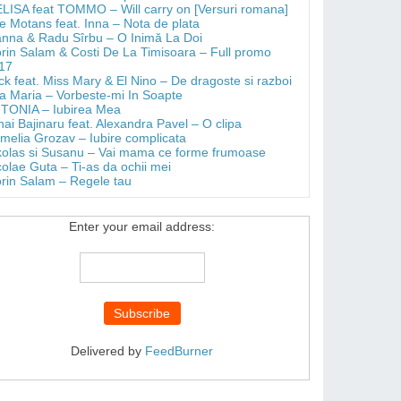
LISA feat TOMMO – Will carry on [Versuri romana]
e Motans feat. Inna – Nota de plata
anna & Radu Sîrbu – O Inimă La Doi
orin Salam & Costi De La Timisoara – Full promo
17
ick feat. Miss Mary & El Nino – De dragoste si razboi
a Maria – Vorbeste-mi In Soapte
TONIA – Iubirea Mea
hai Bajinaru feat. Alexandra Pavel – O clipa
melia Grozav – Iubire complicata
kolas si Susanu – Vai mama ce forme frumoase
colae Guta – Ti-as da ochii mei
orin Salam – Regele tau
Enter your email address:
Delivered by
FeedBurner