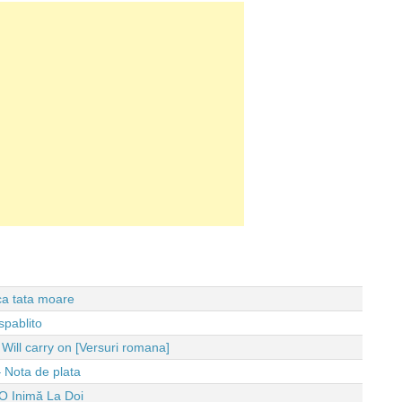
 ca tata moare
spablito
ll carry on [Versuri romana]
 Nota de plata
O Inimă La Doi