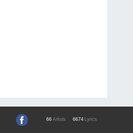
66
Artists
6674
Lyrics