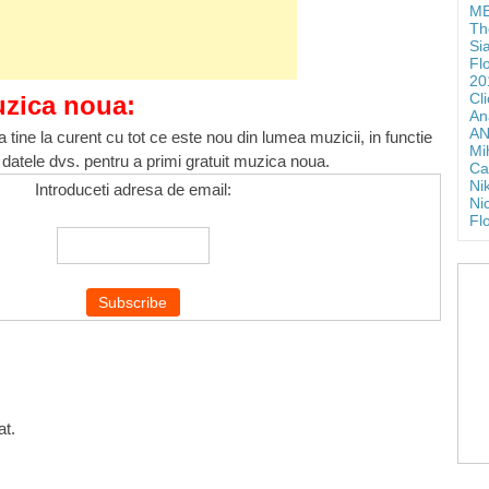
ME
Th
Si
Fl
20
Cl
uzica noua:
An
AN
 tine la curent cu tot ce este nou din lumea muzicii, in functie
Mi
 datele dvs. pentru a primi gratuit muzica noua.
Ca
Ni
Introduceti adresa de email:
Ni
Fl
at.