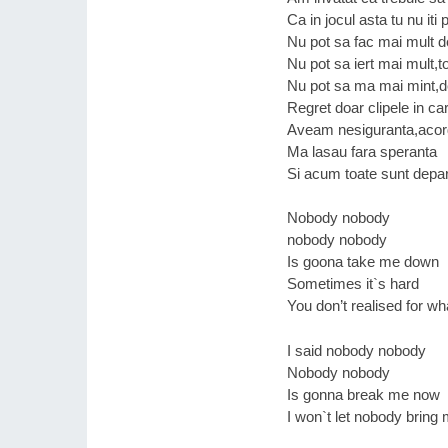
Ca in jocul asta tu nu iti 
Nu pot sa fac mai mult d
Nu pot sa iert mai mult,to
Nu pot sa ma mai mint,d
Regret doar clipele in ca
Aveam nesiguranta,acor
Ma lasau fara speranta
Si acum toate sunt depar
Nobody nobody
nobody nobody
Is goona take me down
Sometimes it`s hard
You don’t realised for wh
I said nobody nobody
Nobody nobody
Is gonna break me now
I won`t let nobody bring