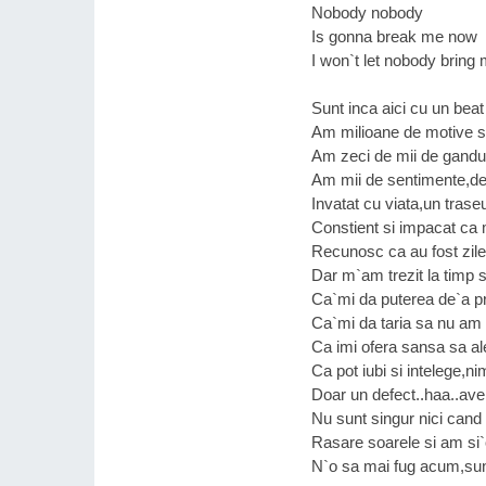
Nobody nobody
Is gonna break me now
I won`t let nobody bring
Sunt inca aici cu un beat
Am milioane de motive s
Am zeci de mii de gandu
Am mii de sentimente,d
Invatat cu viata,un trase
Constient si impacat ca
Recunosc ca au fost zile
Dar m`am trezit la timp 
Ca`mi da puterea de`a pr
Ca`mi da taria sa nu am 
Ca imi ofera sansa sa al
Ca pot iubi si intelege,ni
Doar un defect..haa..av
Nu sunt singur nici cand
Rasare soarele si am si
N`o sa mai fug acum,sunt