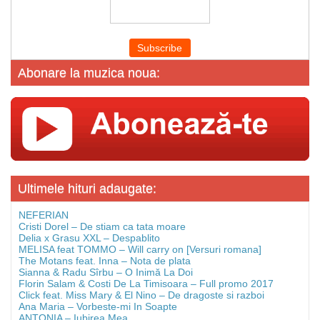
Abonare la muzica noua:
Ultimele hituri adaugate:
NEFERIAN
Cristi Dorel – De stiam ca tata moare
Delia x Grasu XXL – Despablito
MELISA feat TOMMO – Will carry on [Versuri romana]
The Motans feat. Inna – Nota de plata
Sianna & Radu Sîrbu – O Inimă La Doi
Florin Salam & Costi De La Timisoara – Full promo 2017
Click feat. Miss Mary & El Nino – De dragoste si razboi
Ana Maria – Vorbeste-mi In Soapte
ANTONIA – Iubirea Mea