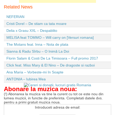
Related News
NEFERIAN
Cristi Dorel – De stiam ca tata moare
Delia x Grasu XXL – Despablito
MELISA feat TOMMO – Will carry on [Versuri romana]
The Motans feat. Inna – Nota de plata
Sianna & Radu Sîrbu – O Inimă La Doi
Florin Salam & Costi De La Timisoara – Full promo 2017
Click feat. Miss Mary & El Nino – De dragoste si razboi
Ana Maria – Vorbeste-mi In Soapte
ANTONIA – Iubirea Mea
Abonare la muzica noua:
(!) Abonarea la muzica va tine la curent cu tot ce este nou din
lumea muzicii, in functie de preferinta. Completati datele dvs.
pentru a primi gratuit muzica noua.
Introduceti adresa de email: