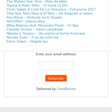
The Motans feat. Inna – Nota de plata
Sianna & Radu Sîrbu – O Inimă La Doi
Florin Salam & Costi De La Timisoara – Full promo 2017
Click feat. Miss Mary & El Nino – De dragoste si razboi
Ana Maria – Vorbeste-mi In Soapte
ANTONIA – Iubirea Mea
Mihai Bajinaru feat. Alexandra Pavel – O clipa
Camelia Grozav – Iubire complicata
Nikolas si Susanu – Vai mama ce forme frumoase
Nicolae Guta – Ti-as da ochii mei
Florin Salam – Regele tau
Enter your email address:
Delivered by
FeedBurner