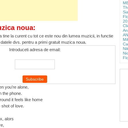
ME
Th
Si
Fl
20
Cl
uzica noua:
An
AN
 tine la curent cu tot ce este nou din lumea muzicii, in functie
Mi
 datele dvs. pentru a primi gratuit muzica noua.
Ca
Ni
Introduceti adresa de email:
Ni
Fl
n you’re alone,
on the phone.
ound it feels like home
 shot of love.
x, alors
e,