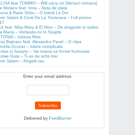
LISA feat TOMMO – Will carry on [Versuri romana]
e Motans feat. Inna – Nota de plata
anna & Radu Sîrbu – O Inimă La Doi
orin Salam & Costi De La Timisoara – Full promo
17
ick feat. Miss Mary & El Nino – De dragoste si razboi
a Maria – Vorbeste-mi In Soapte
TONIA – Iubirea Mea
hai Bajinaru feat. Alexandra Pavel – O clipa
melia Grozav – Iubire complicata
kolas si Susanu – Vai mama ce forme frumoase
colae Guta – Ti-as da ochii mei
orin Salam – Regele tau
Enter your email address:
Delivered by
FeedBurner