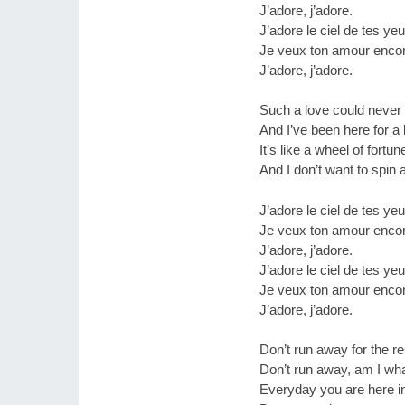
J’adore, j’adore.
J’adore le ciel de tes yeu
Je veux ton amour encor
J’adore, j’adore.
Such a love could never 
And I’ve been here for a 
It’s like a wheel of fortu
And I don’t want to spin a
J’adore le ciel de tes yeu
Je veux ton amour encor
J’adore, j’adore.
J’adore le ciel de tes yeu
Je veux ton amour encor
J’adore, j’adore.
Don’t run away for the res
Don’t run away, am I wha
Everyday you are here i