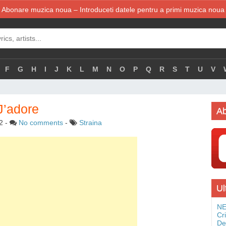
Abonare muzica noua – Introduceti datele pentru a primi muzica noua
F
G
H
I
J
K
L
M
N
O
P
Q
R
S
T
U
V
J’adore
Ab
2
-
No comments
-
Straina
Ul
NE
Cr
De