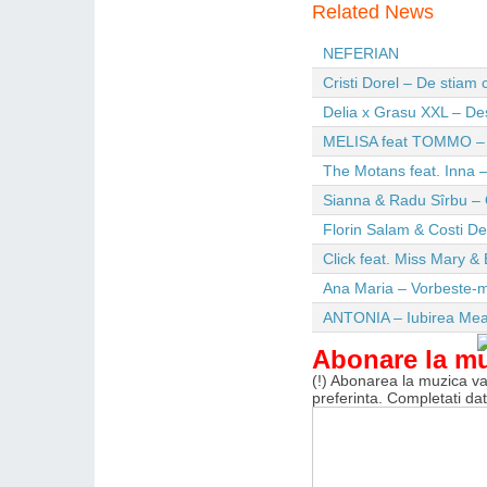
Related News
NEFERIAN
Cristi Dorel – De stiam
Delia x Grasu XXL – De
MELISA feat TOMMO – Wi
The Motans feat. Inna –
Sianna & Radu Sîrbu – 
Florin Salam & Costi D
Click feat. Miss Mary & 
Ana Maria – Vorbeste-m
ANTONIA – Iubirea Me
Abonare la m
(!) Abonarea la muzica va 
preferinta. Completati da