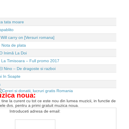
 ca tata moare
spablito
ll carry on [Versuri romana]
 Nota de plata
O Inimă La Doi
e La Timisoara – Full promo 2017
El Nino – De dragoste si razboi
i In Soapte
a
uzica noua:
tine la curent cu tot ce este nou din lumea muzicii, in functie de
tele dvs. pentru a primi gratuit muzica noua.
Introduceti adresa de email: