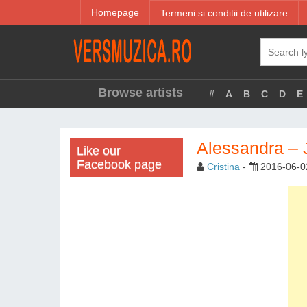
Homepage
Termeni si conditii de utilizare
Browse artists
#
A
B
C
D
E
Alessandra – 
Like our
Facebook page
Cristina
-
2016-06-0