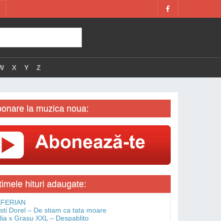
W
X
Y
Z
onare la muzica noua:
timele hituri adaugate:
FERIAN
isti Dorel – De stiam ca tata moare
lia x Grasu XXL – Despablito