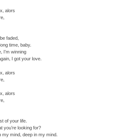
x, alors
e,
be faded,
long time, baby.
ne, I’m winning
gain, I got your love.
x, alors
e,
x, alors
e,
t of your life.
t you’re looking for?
n my mind, deep in my mind.