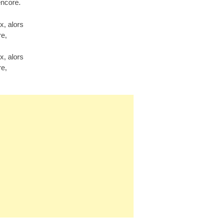
ncore.
x, alors
e,
x, alors
e,