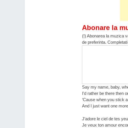
Abonare la m
(!) Abonarea la muzica va
de preferinta. Completati
Say my name, baby, whe
I’d rather be there then 
‘Cause when you stick ar
And I just want one more
J’adore le ciel de tes yeu
Je veux ton amour encor