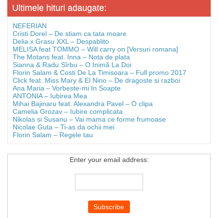
Ultimele hituri adaugate:
NEFERIAN
Cristi Dorel – De stiam ca tata moare
Delia x Grasu XXL – Despablito
MELISA feat TOMMO – Will carry on [Versuri romana]
The Motans feat. Inna – Nota de plata
Sianna & Radu Sîrbu – O Inimă La Doi
Florin Salam & Costi De La Timisoara – Full promo 2017
Click feat. Miss Mary & El Nino – De dragoste si razboi
Ana Maria – Vorbeste-mi In Soapte
ANTONIA – Iubirea Mea
Mihai Bajinaru feat. Alexandra Pavel – O clipa
Camelia Grozav – Iubire complicata
Nikolas si Susanu – Vai mama ce forme frumoase
Nicolae Guta – Ti-as da ochii mei
Florin Salam – Regele tau
Enter your email address: