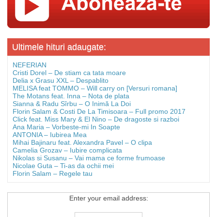
Ultimele hituri adaugate:
NEFERIAN
Cristi Dorel – De stiam ca tata moare
Delia x Grasu XXL – Despablito
MELISA feat TOMMO – Will carry on [Versuri romana]
The Motans feat. Inna – Nota de plata
Sianna & Radu Sîrbu – O Inimă La Doi
Florin Salam & Costi De La Timisoara – Full promo 2017
Click feat. Miss Mary & El Nino – De dragoste si razboi
Ana Maria – Vorbeste-mi In Soapte
ANTONIA – Iubirea Mea
Mihai Bajinaru feat. Alexandra Pavel – O clipa
Camelia Grozav – Iubire complicata
Nikolas si Susanu – Vai mama ce forme frumoase
Nicolae Guta – Ti-as da ochii mei
Florin Salam – Regele tau
Enter your email address: