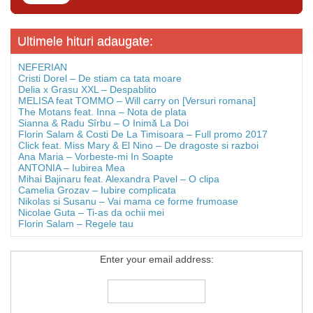
Ultimele hituri adaugate:
NEFERIAN
Cristi Dorel – De stiam ca tata moare
Delia x Grasu XXL – Despablito
MELISA feat TOMMO – Will carry on [Versuri romana]
The Motans feat. Inna – Nota de plata
Sianna & Radu Sîrbu – O Inimă La Doi
Florin Salam & Costi De La Timisoara – Full promo 2017
Click feat. Miss Mary & El Nino – De dragoste si razboi
Ana Maria – Vorbeste-mi In Soapte
ANTONIA – Iubirea Mea
Mihai Bajinaru feat. Alexandra Pavel – O clipa
Camelia Grozav – Iubire complicata
Nikolas si Susanu – Vai mama ce forme frumoase
Nicolae Guta – Ti-as da ochii mei
Florin Salam – Regele tau
Enter your email address: