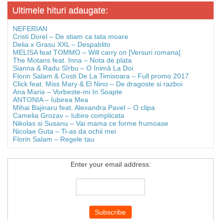
Ultimele hituri adaugate:
NEFERIAN
Cristi Dorel – De stiam ca tata moare
Delia x Grasu XXL – Despablito
MELISA feat TOMMO – Will carry on [Versuri romana]
The Motans feat. Inna – Nota de plata
Sianna & Radu Sîrbu – O Inimă La Doi
Florin Salam & Costi De La Timisoara – Full promo 2017
Click feat. Miss Mary & El Nino – De dragoste si razboi
Ana Maria – Vorbeste-mi In Soapte
ANTONIA – Iubirea Mea
Mihai Bajinaru feat. Alexandra Pavel – O clipa
Camelia Grozav – Iubire complicata
Nikolas si Susanu – Vai mama ce forme frumoase
Nicolae Guta – Ti-as da ochii mei
Florin Salam – Regele tau
Enter your email address: