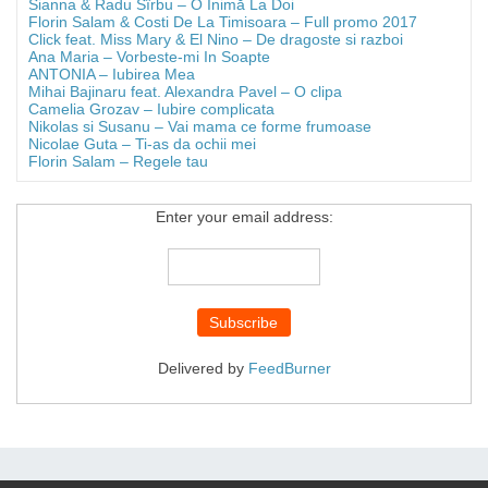
Sianna & Radu Sîrbu – O Inimă La Doi
Florin Salam & Costi De La Timisoara – Full promo 2017
Click feat. Miss Mary & El Nino – De dragoste si razboi
Ana Maria – Vorbeste-mi In Soapte
ANTONIA – Iubirea Mea
Mihai Bajinaru feat. Alexandra Pavel – O clipa
Camelia Grozav – Iubire complicata
Nikolas si Susanu – Vai mama ce forme frumoase
Nicolae Guta – Ti-as da ochii mei
Florin Salam – Regele tau
Enter your email address:
Delivered by
FeedBurner