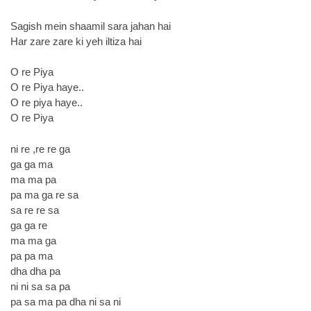
Sagish mein shaamil sara jahan hai
Har zare zare ki yeh iltiza hai
O re Piya
O re Piya haye..
O re piya haye..
O re Piya
ni re ,re re ga
ga ga ma
ma ma pa
pa ma ga re sa
sa re re sa
ga ga re
ma ma ga
pa pa ma
dha dha pa
ni ni sa sa pa
pa sa ma pa dha ni sa ni