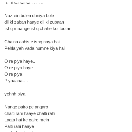
re ni sa sa sa.. . . . ..
Nazrein bolen duniya bole
dil ki zaban haaye dil ki zubaan
Ishq maange ishq chahe koi toofan
Chalna aahiste ishq naya hai
Pehla yeh vada humne kiya hai
O re piya haye..
O re piya haye..
O re piya
Piyaaaaa….
yehhh piya
Nange pairo pe angaro
chalti rahi haaye chalti rahi
Lagta hai ke gairo mein
Palti rahi haaye