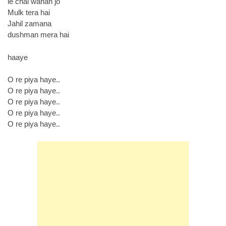
le chal wahan jo
Mulk tera hai
Jahil zamana
dushman mera hai
haaye
O re piya haye..
O re piya haye..
O re piya haye..
O re piya haye..
O re piya haye..