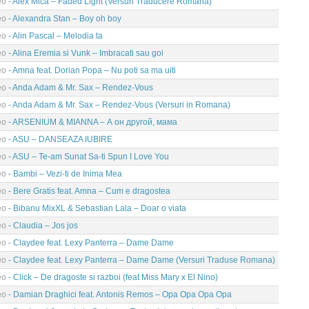
eo
- Alex Mica – Faded Light (Versuri Traducere Romana)
eo
- Alexandra Stan – Boy oh boy
eo
- Alin Pascal – Melodia ta
eo
- Alina Eremia si Vunk – Imbracati sau goi
eo
- Amna feat. Dorian Popa – Nu poti sa ma uiti
eo
- Anda Adam & Mr. Sax – Rendez-Vous
eo
- Anda Adam & Mr. Sax – Rendez-Vous (Versuri in Romana)
eo
- ARSENIUM & MIANNA – А он другой, мама
eo
- ASU – DANSEAZA IUBIRE
eo
- ASU – Te-am Sunat Sa-ti Spun I Love You
eo
- Bambi – Vezi-ti de Inima Mea
eo
- Bere Gratis feat. Amna – Cum e dragostea
eo
- Bibanu MixXL & Sebastian Lala – Doar o viata
eo
- Claudia – Jos jos
eo
- Claydee feat. Lexy Panterra – Dame Dame
eo
- Claydee feat. Lexy Panterra – Dame Dame (Versuri Traduse Romana)
eo
- Click – De dragoste si razboi (feat Miss Mary x El Nino)
eo
- Damian Draghici feat. Antonis Remos – Opa Opa Opa Opa