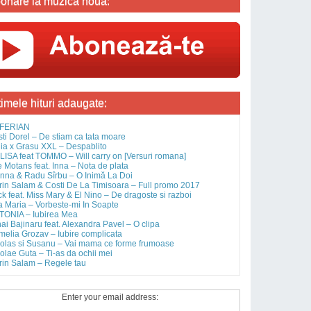
onare la muzica noua:
timele hituri adaugate:
FERIAN
sti Dorel – De stiam ca tata moare
ia x Grasu XXL – Despablito
ISA feat TOMMO – Will carry on [Versuri romana]
 Motans feat. Inna – Nota de plata
nna & Radu Sîrbu – O Inimă La Doi
rin Salam & Costi De La Timisoara – Full promo 2017
ck feat. Miss Mary & El Nino – De dragoste si razboi
 Maria – Vorbeste-mi In Soapte
TONIA – Iubirea Mea
ai Bajinaru feat. Alexandra Pavel – O clipa
elia Grozav – Iubire complicata
olas si Susanu – Vai mama ce forme frumoase
olae Guta – Ti-as da ochii mei
rin Salam – Regele tau
Enter your email address: