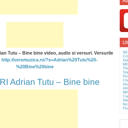
Ab
Ul
NE
an Tutu – Bine bine video, audio si versuri. Versurile
Cri
:
http://versmuzica.ro/?s=Adrian%20Tutu%20-
Del
MEL
%20Bine%20bine
The
Sia
Flo
 Adrian Tutu – Bine bine
Cli
Ana
AN
Mih
Cam
Nik
Nic
Flo