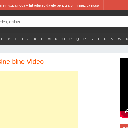
re muzica noua – Introduceti datele pentru a primi muzica noua
F
G
H
I
J
K
L
M
N
O
P
Q
R
S
T
U
V
W
X
Bine bine Video