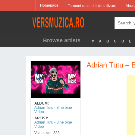
Homepage
Termeni si conditii de utilizare
Abona
Browse artists
#
A
B
C
D
E
Adrian Tutu – 
ALBUM:
Adrian Tutu - Bine bine
Video
ARTIST:
Adrian Tutu - Bine bine
Video
Vizualizari: 388