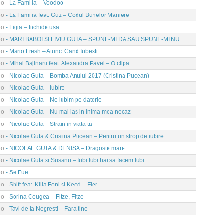
eo
- La Familia – Voodoo
eo
- La Familia feat. Guz – Codul Bunelor Maniere
eo
- Ligia – Inchide usa
eo
- MARI BABOI SI LIVIU GUTA – SPUNE-MI DA SAU SPUNE-MI NU
eo
- Mario Fresh – Atunci Cand Iubesti
eo
- Mihai Bajinaru feat. Alexandra Pavel – O clipa
eo
- Nicolae Guta – Bomba Anului 2017 (Cristina Pucean)
eo
- Nicolae Guta – Iubire
eo
- Nicolae Guta – Ne iubim pe datorie
eo
- Nicolae Guta – Nu mai las in inima mea necaz
eo
- Nicolae Guta – Strain in viata ta
eo
- Nicolae Guta & Cristina Pucean – Pentru un strop de iubire
eo
- NICOLAE GUTA & DENISA – Dragoste mare
eo
- Nicolae Guta si Susanu – Iubi Iubi hai sa facem Iubi
eo
- Se Fue
eo
- Shift feat. Killa Foni si Keed – Fler
eo
- Sorina Ceugea – Fitze, Fitze
eo
- Tavi de la Negresti – Fara tine