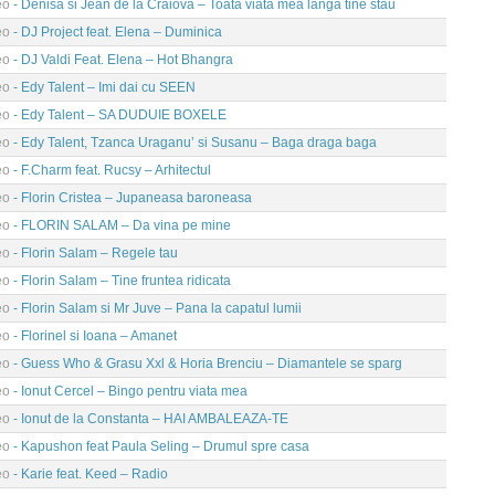
eo
- Denisa si Jean de la Craiova – Toata viata mea langa tine stau
eo
- DJ Project feat. Elena – Duminica
eo
- DJ Valdi Feat. Elena – Hot Bhangra
eo
- Edy Talent – Imi dai cu SEEN
eo
- Edy Talent – SA DUDUIE BOXELE
eo
- Edy Talent, Tzanca Uraganu’ si Susanu – Baga draga baga
eo
- F.Charm feat. Rucsy – Arhitectul
eo
- Florin Cristea – Jupaneasa baroneasa
eo
- FLORIN SALAM – Da vina pe mine
eo
- Florin Salam – Regele tau
eo
- Florin Salam – Tine fruntea ridicata
eo
- Florin Salam si Mr Juve – Pana la capatul lumii
eo
- Florinel si Ioana – Amanet
eo
- Guess Who & Grasu Xxl & Horia Brenciu – Diamantele se sparg
eo
- Ionut Cercel – Bingo pentru viata mea
eo
- Ionut de la Constanta – HAI AMBALEAZA-TE
eo
- Kapushon feat Paula Seling – Drumul spre casa
eo
- Karie feat. Keed – Radio