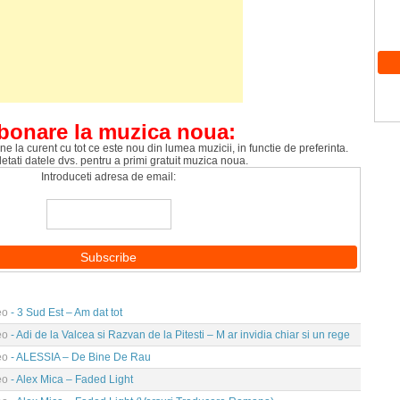
bonare la muzica noua:
ne la curent cu tot ce este nou din lumea muzicii, in functie de preferinta.
tati datele dvs. pentru a primi gratuit muzica noua.
Introduceti adresa de email:
eo
- 3 Sud Est – Am dat tot
eo
- Adi de la Valcea si Razvan de la Pitesti – M ar invidia chiar si un rege
eo
- ALESSIA – De Bine De Rau
eo
- Alex Mica – Faded Light