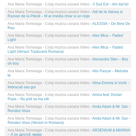
Ana Maria Tomoiaga - Colaj muzica usoara Video
- 3 Sud Est – Am dat tot
Ana Maria Tomoiaga - Colaj muzica usoara Video
- Adi de la Valcea si
Razvan de la Pitesti – M ar invidia chiar si un rege
Ana Maria Tomoiaga - Colaj muzica usoara Video
- ALESSIA – De Bine De
Rau
Ana Maria Tomoiaga - Colaj muzica usoara Video
- Alex Mica – Faded
Light
Ana Maria Tomoiaga - Colaj muzica usoara Video
- Alex Mica – Faded
Light (Versuri Traducere Romana)
Ana Maria Tomoiaga - Colaj muzica usoara Video
- Alexandra Stan – Boy
oh boy
Ana Maria Tomoiaga - Colaj muzica usoara Video
- Alin Pascal – Melodia
ta
Ana Maria Tomoiaga - Colaj muzica usoara Video
- Alina Eremia si Vunk –
Imbracati sau goi
Ana Maria Tomoiaga - Colaj muzica usoara Video
- Amna feat. Dorian
Popa – Nu poti sa ma uiti
Ana Maria Tomoiaga - Colaj muzica usoara Video
- Anda Adam & Mr. Sax –
Rendez-Vous
Ana Maria Tomoiaga - Colaj muzica usoara Video
- Anda Adam & Mr. Sax –
Rendez-Vous (Versuri in Romana)
Ana Maria Tomoiaga - Colaj muzica usoara Video
- ARSENIUM & MIANNA
– А он другой, мама