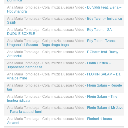
Duminica
Ana Maria Tomoiaga - Colaj muzica usoara Video
- DJ Valdi Feat. Elena –
Hot Bhangra
Ana Maria Tomoiaga - Colaj muzica usoara Video
- Edy Talent – Imi dai cu
SEEN
Ana Maria Tomoiaga - Colaj muzica usoara Video
- Edy Talent – SA
DUDUIE BOXELE
Ana Maria Tomoiaga - Colaj muzica usoara Video
- Edy Talent, Tzanca
Uraganu’ si Susanu – Baga draga baga
Ana Maria Tomoiaga - Colaj muzica usoara Video
- F.Charm feat. Rucsy –
Arhitectul
Ana Maria Tomoiaga - Colaj muzica usoara Video
- Florin Cristea –
Jupaneasa baroneasa
Ana Maria Tomoiaga - Colaj muzica usoara Video
- FLORIN SALAM – Da
vina pe mine
Ana Maria Tomoiaga - Colaj muzica usoara Video
- Florin Salam – Regele
tau
Ana Maria Tomoiaga - Colaj muzica usoara Video
- Florin Salam – Tine
fruntea ridicata
Ana Maria Tomoiaga - Colaj muzica usoara Video
- Florin Salam si Mr Juve
– Pana la capatul lumii
Ana Maria Tomoiaga - Colaj muzica usoara Video
- Florinel si Ioana –
Amanet