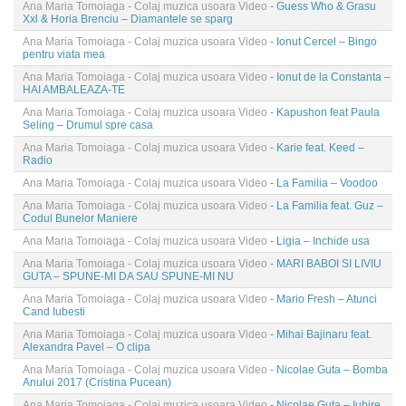
Ana Maria Tomoiaga - Colaj muzica usoara Video
- Guess Who & Grasu
Xxl & Horia Brenciu – Diamantele se sparg
Ana Maria Tomoiaga - Colaj muzica usoara Video
- Ionut Cercel – Bingo
pentru viata mea
Ana Maria Tomoiaga - Colaj muzica usoara Video
- Ionut de la Constanta –
HAI AMBALEAZA-TE
Ana Maria Tomoiaga - Colaj muzica usoara Video
- Kapushon feat Paula
Seling – Drumul spre casa
Ana Maria Tomoiaga - Colaj muzica usoara Video
- Karie feat. Keed –
Radio
Ana Maria Tomoiaga - Colaj muzica usoara Video
- La Familia – Voodoo
Ana Maria Tomoiaga - Colaj muzica usoara Video
- La Familia feat. Guz –
Codul Bunelor Maniere
Ana Maria Tomoiaga - Colaj muzica usoara Video
- Ligia – Inchide usa
Ana Maria Tomoiaga - Colaj muzica usoara Video
- MARI BABOI SI LIVIU
GUTA – SPUNE-MI DA SAU SPUNE-MI NU
Ana Maria Tomoiaga - Colaj muzica usoara Video
- Mario Fresh – Atunci
Cand Iubesti
Ana Maria Tomoiaga - Colaj muzica usoara Video
- Mihai Bajinaru feat.
Alexandra Pavel – O clipa
Ana Maria Tomoiaga - Colaj muzica usoara Video
- Nicolae Guta – Bomba
Anului 2017 (Cristina Pucean)
Ana Maria Tomoiaga - Colaj muzica usoara Video
- Nicolae Guta – Iubire