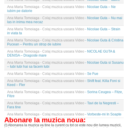
Ana Maria Tomoiaga - Colaj muzica usoara Video
- Nicolae Guta – Ne
iubim pe datorie
Ana Maria Tomoiaga - Colaj muzica usoara Video
- Nicolae Guta – Nu mai
las in inima mea necaz
Ana Maria Tomoiaga - Colaj muzica usoara Video
- Nicolae Guta – Strain
in viata ta
Ana Maria Tomoiaga - Colaj muzica usoara Video
- Nicolae Guta & Cristina
Pucean – Pentru un strop de iubire
Ana Maria Tomoiaga - Colaj muzica usoara Video
- NICOLAE GUTA &
DENISA – Dragoste mare
Ana Maria Tomoiaga - Colaj muzica usoara Video
- Nicolae Guta si Susanu
– Iubi Iubi hai sa facem Iubi
Ana Maria Tomoiaga - Colaj muzica usoara Video
- Se Fue
Ana Maria Tomoiaga - Colaj muzica usoara Video
- Shift feat. Killa Foni si
Keed – Fler
Ana Maria Tomoiaga - Colaj muzica usoara Video
- Sorina Ceugea – Fitze,
Fitze
Ana Maria Tomoiaga - Colaj muzica usoara Video
- Tavi de la Negresti –
Fara tine
Ana Maria Tomoiaga - Colaj muzica usoara Video
- Vorbeste-mi In Soapte
Abonare la muzica noua:
(!) Abonarea la muzica va tine la curent cu tot ce este nou din lumea muzicii,