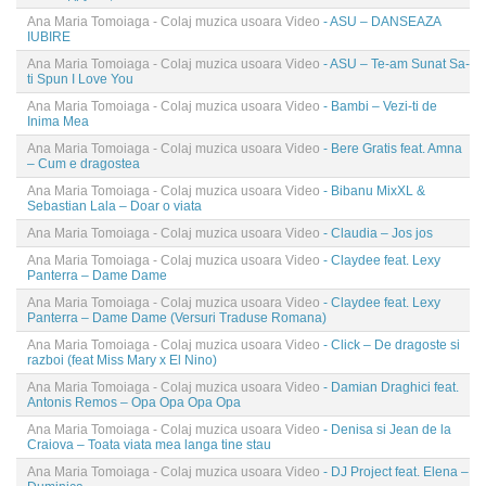
Ana Maria Tomoiaga - Colaj muzica usoara Video
- ASU – DANSEAZA
IUBIRE
Ana Maria Tomoiaga - Colaj muzica usoara Video
- ASU – Te-am Sunat Sa-
ti Spun I Love You
Ana Maria Tomoiaga - Colaj muzica usoara Video
- Bambi – Vezi-ti de
Inima Mea
Ana Maria Tomoiaga - Colaj muzica usoara Video
- Bere Gratis feat. Amna
– Cum e dragostea
Ana Maria Tomoiaga - Colaj muzica usoara Video
- Bibanu MixXL &
Sebastian Lala – Doar o viata
Ana Maria Tomoiaga - Colaj muzica usoara Video
- Claudia – Jos jos
Ana Maria Tomoiaga - Colaj muzica usoara Video
- Claydee feat. Lexy
Panterra – Dame Dame
Ana Maria Tomoiaga - Colaj muzica usoara Video
- Claydee feat. Lexy
Panterra – Dame Dame (Versuri Traduse Romana)
Ana Maria Tomoiaga - Colaj muzica usoara Video
- Click – De dragoste si
razboi (feat Miss Mary x El Nino)
Ana Maria Tomoiaga - Colaj muzica usoara Video
- Damian Draghici feat.
Antonis Remos – Opa Opa Opa Opa
Ana Maria Tomoiaga - Colaj muzica usoara Video
- Denisa si Jean de la
Craiova – Toata viata mea langa tine stau
Ana Maria Tomoiaga - Colaj muzica usoara Video
- DJ Project feat. Elena –