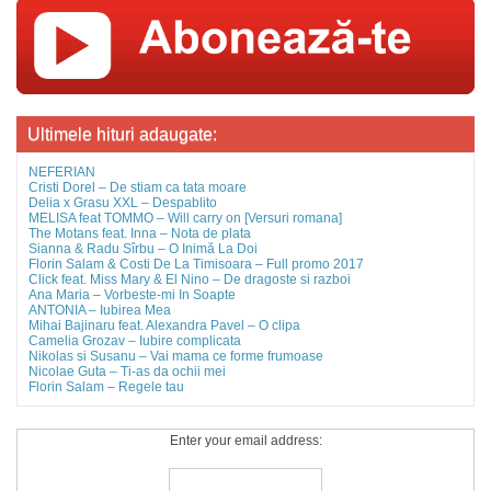
Ultimele hituri adaugate:
NEFERIAN
Cristi Dorel – De stiam ca tata moare
Delia x Grasu XXL – Despablito
MELISA feat TOMMO – Will carry on [Versuri romana]
The Motans feat. Inna – Nota de plata
Sianna & Radu Sîrbu – O Inimă La Doi
Florin Salam & Costi De La Timisoara – Full promo 2017
Click feat. Miss Mary & El Nino – De dragoste si razboi
Ana Maria – Vorbeste-mi In Soapte
ANTONIA – Iubirea Mea
Mihai Bajinaru feat. Alexandra Pavel – O clipa
Camelia Grozav – Iubire complicata
Nikolas si Susanu – Vai mama ce forme frumoase
Nicolae Guta – Ti-as da ochii mei
Florin Salam – Regele tau
Enter your email address: