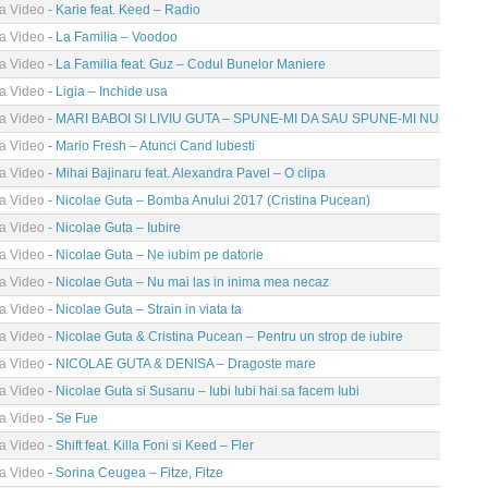
ma Video
- Karie feat. Keed – Radio
ma Video
- La Familia – Voodoo
ma Video
- La Familia feat. Guz – Codul Bunelor Maniere
ma Video
- Ligia – Inchide usa
ma Video
- MARI BABOI SI LIVIU GUTA – SPUNE-MI DA SAU SPUNE-MI NU
ma Video
- Mario Fresh – Atunci Cand Iubesti
ma Video
- Mihai Bajinaru feat. Alexandra Pavel – O clipa
ma Video
- Nicolae Guta – Bomba Anului 2017 (Cristina Pucean)
ma Video
- Nicolae Guta – Iubire
ma Video
- Nicolae Guta – Ne iubim pe datorie
ma Video
- Nicolae Guta – Nu mai las in inima mea necaz
ma Video
- Nicolae Guta – Strain in viata ta
ma Video
- Nicolae Guta & Cristina Pucean – Pentru un strop de iubire
ma Video
- NICOLAE GUTA & DENISA – Dragoste mare
ma Video
- Nicolae Guta si Susanu – Iubi Iubi hai sa facem Iubi
ma Video
- Se Fue
ma Video
- Shift feat. Killa Foni si Keed – Fler
ma Video
- Sorina Ceugea – Fitze, Fitze