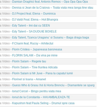
ma Video
- Damian Draghici feat. Antonis Remos – Opa Opa Opa Opa
ma Video
- Denisa si Jean de la Craiova – Toata viata mea langa tine stau
ma Video
- DJ Project feat. Elena – Duminica
ma Video
- DJ Valdi Feat. Elena – Hot Bhangra
ma Video
- Edy Talent – Imi dai cu SEEN
ma Video
- Edy Talent – SA DUDUIE BOXELE
ma Video
- Edy Talent, Tzanca Uraganu’ si Susanu – Baga draga baga
ma Video
- F.Charm feat. Rucsy – Arhitectul
ma Video
- Florin Cristea – Jupaneasa baroneasa
ma Video
- FLORIN SALAM – Da vina pe mine
ma Video
- Florin Salam – Regele tau
ma Video
- Florin Salam – Tine fruntea ridicata
ma Video
- Florin Salam si Mr Juve – Pana la capatul lumii
ma Video
- Florinel si Ioana – Amanet
ma Video
- Guess Who & Grasu Xxl & Horia Brenciu – Diamantele se sparg
ma Video
- Ionut Cercel – Bingo pentru viata mea
ma Video
- Ionut de la Constanta – HAI AMBALEAZA-TE
ma Video
- Kapushon feat Paula Seling – Drumul spre casa