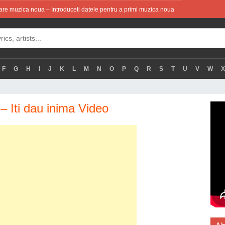
re muzica noua – Introduceti datele pentru a primi muzica noua
F
G
H
I
J
K
L
M
N
O
P
Q
R
S
T
U
V
W
X
– Iti dau inima Video