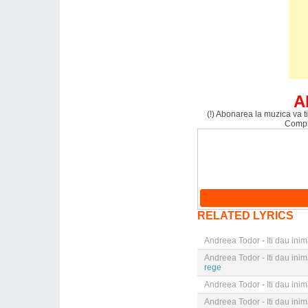
A
(!) Abonarea la muzica va ti
Comple
RELATED LYRICS
Andreea Todor - Iti dau ini
Andreea Todor - Iti dau ini
rege
Andreea Todor - Iti dau ini
Andreea Todor - Iti dau ini