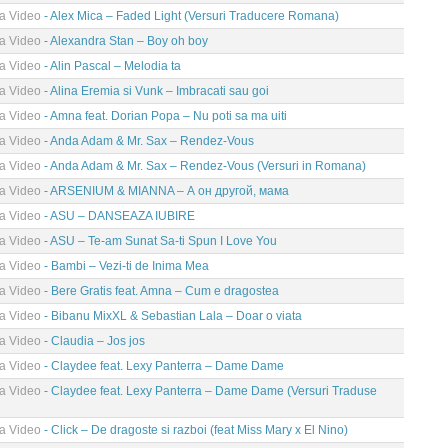
ma Video
- Alex Mica – Faded Light (Versuri Traducere Romana)
ma Video
- Alexandra Stan – Boy oh boy
ma Video
- Alin Pascal – Melodia ta
ma Video
- Alina Eremia si Vunk – Imbracati sau goi
ma Video
- Amna feat. Dorian Popa – Nu poti sa ma uiti
ma Video
- Anda Adam & Mr. Sax – Rendez-Vous
ma Video
- Anda Adam & Mr. Sax – Rendez-Vous (Versuri in Romana)
ma Video
- ARSENIUM & MIANNA – А он другой, мама
ma Video
- ASU – DANSEAZA IUBIRE
ma Video
- ASU – Te-am Sunat Sa-ti Spun I Love You
ma Video
- Bambi – Vezi-ti de Inima Mea
ma Video
- Bere Gratis feat. Amna – Cum e dragostea
ma Video
- Bibanu MixXL & Sebastian Lala – Doar o viata
ma Video
- Claudia – Jos jos
ma Video
- Claydee feat. Lexy Panterra – Dame Dame
ma Video
- Claydee feat. Lexy Panterra – Dame Dame (Versuri Traduse
ma Video
- Click – De dragoste si razboi (feat Miss Mary x El Nino)