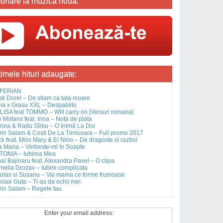
onare la muzica noua:
timele hituri adaugate:
FERIAN
sti Dorel – De stiam ca tata moare
ia x Grasu XXL – Despablito
ISA feat TOMMO – Will carry on [Versuri romana]
 Motans feat. Inna – Nota de plata
nna & Radu Sîrbu – O Inimă La Doi
rin Salam & Costi De La Timisoara – Full promo 2017
ck feat. Miss Mary & El Nino – De dragoste si razboi
 Maria – Vorbeste-mi In Soapte
TONIA – Iubirea Mea
ai Bajinaru feat. Alexandra Pavel – O clipa
elia Grozav – Iubire complicata
olas si Susanu – Vai mama ce forme frumoase
olae Guta – Ti-as da ochii mei
rin Salam – Regele tau
Enter your email address: