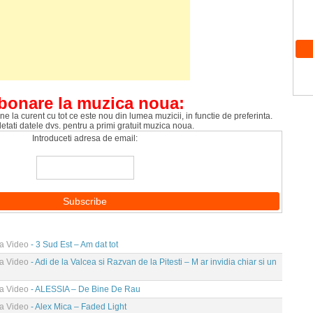
bonare la muzica noua:
ne la curent cu tot ce este nou din lumea muzicii, in functie de preferinta.
tati datele dvs. pentru a primi gratuit muzica noua.
Introduceti adresa de email:
ma Video
- 3 Sud Est – Am dat tot
ma Video
- Adi de la Valcea si Razvan de la Pitesti – M ar invidia chiar si un
ma Video
- ALESSIA – De Bine De Rau
ma Video
- Alex Mica – Faded Light