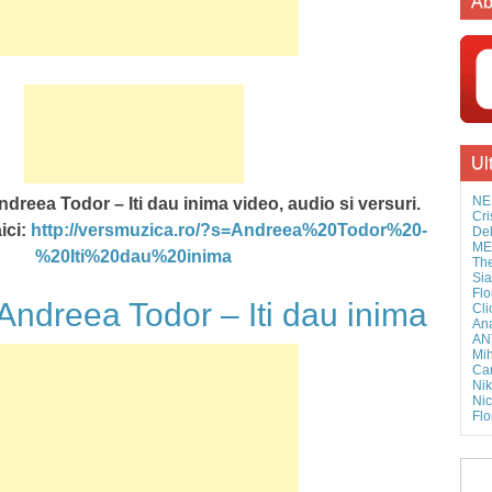
Ab
Ul
NE
dreea Todor – Iti dau inima video, audio si versuri.
Cri
ici:
http://versmuzica.ro/?s=Andreea%20Todor%20-
Del
MEL
%20Iti%20dau%20inima
The
Sia
Flo
dreea Todor – Iti dau inima
Cli
Ana
AN
Mih
Cam
Nik
Nic
Flo