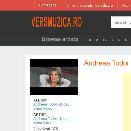
Homepage
Termeni si conditii de utilizare
Abona
Browse artists
#
A
B
C
D
E
Andreea Todor 
ALBUM:
Andreea Todor - Iti dau
inima Video
ARTIST:
Andreea Todor - Iti dau
inima Video
Vizualizari: 375