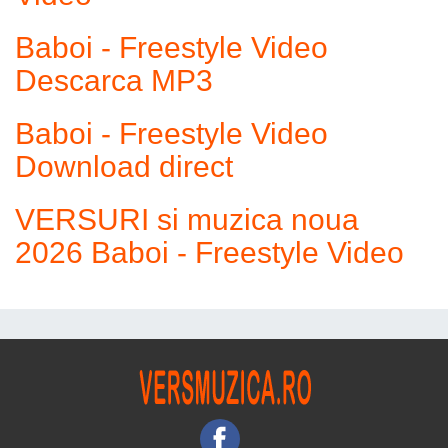
Baboi - Freestyle Video
Descarca MP3
Baboi - Freestyle Video
Download direct
VERSURI si muzica noua
2026 Baboi - Freestyle Video