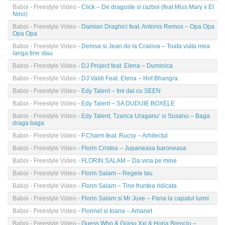
Baboi - Freestyle Video
- Click – De dragoste si razboi (feat Miss Mary x El
Nino)
Baboi - Freestyle Video
- Damian Draghici feat. Antonis Remos – Opa Opa
Opa Opa
Baboi - Freestyle Video
- Denisa si Jean de la Craiova – Toata viata mea
langa tine stau
Baboi - Freestyle Video
- DJ Project feat. Elena – Duminica
Baboi - Freestyle Video
- DJ Valdi Feat. Elena – Hot Bhangra
Baboi - Freestyle Video
- Edy Talent – Imi dai cu SEEN
Baboi - Freestyle Video
- Edy Talent – SA DUDUIE BOXELE
Baboi - Freestyle Video
- Edy Talent, Tzanca Uraganu’ si Susanu – Baga
draga baga
Baboi - Freestyle Video
- F.Charm feat. Rucsy – Arhitectul
Baboi - Freestyle Video
- Florin Cristea – Jupaneasa baroneasa
Baboi - Freestyle Video
- FLORIN SALAM – Da vina pe mine
Baboi - Freestyle Video
- Florin Salam – Regele tau
Baboi - Freestyle Video
- Florin Salam – Tine fruntea ridicata
Baboi - Freestyle Video
- Florin Salam si Mr Juve – Pana la capatul lumii
Baboi - Freestyle Video
- Florinel si Ioana – Amanet
Baboi - Freestyle Video
- Guess Who & Grasu Xxl & Horia Brenciu –