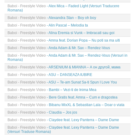
Baboi - Freestyle Video
- Alex Mica – Faded Light (Versuri Traducere
Romana)
Baboi - Freestyle Video
- Alexandra Stan – Boy oh boy
Baboi - Freestyle Video
- Alin Pascal – Melodia ta
Baboi - Freestyle Video
- Alina Eremia si Vunk – Imbracati sau goi
Baboi - Freestyle Video
- Amna feat. Dorian Popa – Nu poti sa ma uiti
Baboi - Freestyle Video
- Anda Adam & Mr. Sax – Rendez-Vous
Baboi - Freestyle Video
- Anda Adam & Mr. Sax – Rendez-Vous (Versuri in
Romana)
Baboi - Freestyle Video
- ARSENIUM & MIANNA – А он другой, мама
Baboi - Freestyle Video
- ASU – DANSEAZA IUBIRE
Baboi - Freestyle Video
- ASU – Te-am Sunat Sa-ti Spun I Love You
Baboi - Freestyle Video
- Bambi – Vezi-ti de Inima Mea
Baboi - Freestyle Video
- Bere Gratis feat. Amna – Cum e dragostea
Baboi - Freestyle Video
- Bibanu MixXL & Sebastian Lala – Doar o viata
Baboi - Freestyle Video
- Claudia – Jos jos
Baboi - Freestyle Video
- Claydee feat. Lexy Panterra – Dame Dame
Baboi - Freestyle Video
- Claydee feat. Lexy Panterra – Dame Dame
(Versuri Traduse Romana)