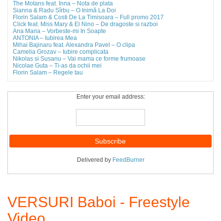
The Motans feat. Inna – Nota de plata
Sianna & Radu Sîrbu – O Inimă La Doi
Florin Salam & Costi De La Timisoara – Full promo 2017
Click feat. Miss Mary & El Nino – De dragoste si razboi
Ana Maria – Vorbeste-mi In Soapte
ANTONIA – Iubirea Mea
Mihai Bajinaru feat. Alexandra Pavel – O clipa
Camelia Grozav – Iubire complicata
Nikolas si Susanu – Vai mama ce forme frumoase
Nicolae Guta – Ti-as da ochii mei
Florin Salam – Regele tau
Enter your email address:
Delivered by
FeedBurner
VERSURI Baboi - Freestyle
Video