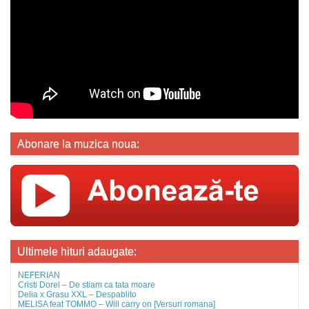
Abonare la muzica noua:
Ultimele hituri adaugate:
NEFERIAN
Cristi Dorel – De stiam ca tata moare
Delia x Grasu XXL – Despablito
MELISA feat TOMMO – Will carry on [Versuri romana]