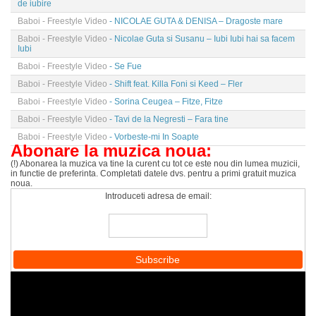
de iubire
Baboi - Freestyle Video
- NICOLAE GUTA & DENISA – Dragoste mare
Baboi - Freestyle Video
- Nicolae Guta si Susanu – Iubi Iubi hai sa facem
Iubi
Baboi - Freestyle Video
- Se Fue
Baboi - Freestyle Video
- Shift feat. Killa Foni si Keed – Fler
Baboi - Freestyle Video
- Sorina Ceugea – Fitze, Fitze
Baboi - Freestyle Video
- Tavi de la Negresti – Fara tine
Baboi - Freestyle Video
- Vorbeste-mi In Soapte
Abonare la muzica noua:
(!) Abonarea la muzica va tine la curent cu tot ce este nou din lumea muzicii,
in functie de preferinta. Completati datele dvs. pentru a primi gratuit muzica
noua.
Introduceti adresa de email: