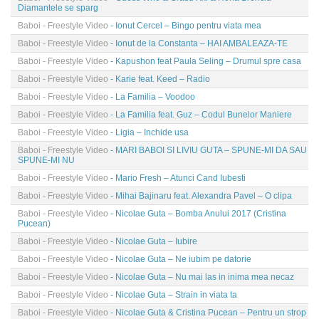
Diamantele se sparg
Baboi - Freestyle Video
- Ionut Cercel – Bingo pentru viata mea
Baboi - Freestyle Video
- Ionut de la Constanta – HAI AMBALEAZA-TE
Baboi - Freestyle Video
- Kapushon feat Paula Seling – Drumul spre casa
Baboi - Freestyle Video
- Karie feat. Keed – Radio
Baboi - Freestyle Video
- La Familia – Voodoo
Baboi - Freestyle Video
- La Familia feat. Guz – Codul Bunelor Maniere
Baboi - Freestyle Video
- Ligia – Inchide usa
Baboi - Freestyle Video
- MARI BABOI SI LIVIU GUTA – SPUNE-MI DA SAU
SPUNE-MI NU
Baboi - Freestyle Video
- Mario Fresh – Atunci Cand Iubesti
Baboi - Freestyle Video
- Mihai Bajinaru feat. Alexandra Pavel – O clipa
Baboi - Freestyle Video
- Nicolae Guta – Bomba Anului 2017 (Cristina
Pucean)
Baboi - Freestyle Video
- Nicolae Guta – Iubire
Baboi - Freestyle Video
- Nicolae Guta – Ne iubim pe datorie
Baboi - Freestyle Video
- Nicolae Guta – Nu mai las in inima mea necaz
Baboi - Freestyle Video
- Nicolae Guta – Strain in viata ta
Baboi - Freestyle Video
- Nicolae Guta & Cristina Pucean – Pentru un strop