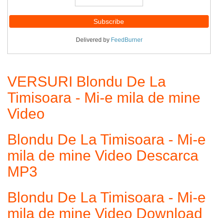
Delivered by
FeedBurner
VERSURI Blondu De La
Timisoara - Mi-e mila de mine
Video
Blondu De La Timisoara - Mi-e
mila de mine Video Descarca
MP3
Blondu De La Timisoara - Mi-e
mila de mine Video Download