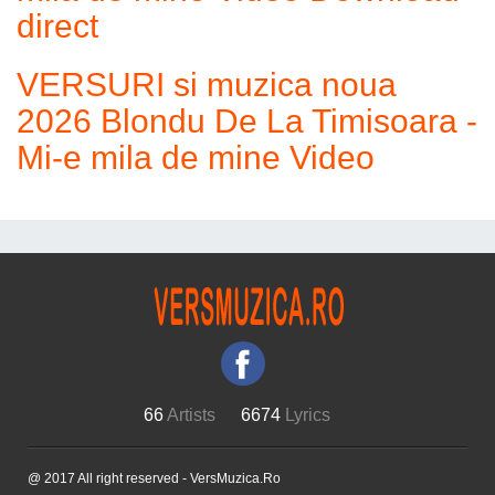
direct
VERSURI si muzica noua
2026 Blondu De La Timisoara -
Mi-e mila de mine Video
66
Artists
6674
Lyrics
@ 2017 All right reserved - VersMuzica.Ro