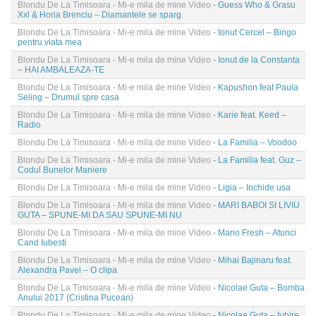
Blondu De La Timisoara - Mi-e mila de mine Video
- Guess Who & Grasu
Xxl & Horia Brenciu – Diamantele se sparg
Blondu De La Timisoara - Mi-e mila de mine Video
- Ionut Cercel – Bingo
pentru viata mea
Blondu De La Timisoara - Mi-e mila de mine Video
- Ionut de la Constanta
– HAI AMBALEAZA-TE
Blondu De La Timisoara - Mi-e mila de mine Video
- Kapushon feat Paula
Seling – Drumul spre casa
Blondu De La Timisoara - Mi-e mila de mine Video
- Karie feat. Keed –
Radio
Blondu De La Timisoara - Mi-e mila de mine Video
- La Familia – Voodoo
Blondu De La Timisoara - Mi-e mila de mine Video
- La Familia feat. Guz –
Codul Bunelor Maniere
Blondu De La Timisoara - Mi-e mila de mine Video
- Ligia – Inchide usa
Blondu De La Timisoara - Mi-e mila de mine Video
- MARI BABOI SI LIVIU
GUTA – SPUNE-MI DA SAU SPUNE-MI NU
Blondu De La Timisoara - Mi-e mila de mine Video
- Mario Fresh – Atunci
Cand Iubesti
Blondu De La Timisoara - Mi-e mila de mine Video
- Mihai Bajinaru feat.
Alexandra Pavel – O clipa
Blondu De La Timisoara - Mi-e mila de mine Video
- Nicolae Guta – Bomba
Anului 2017 (Cristina Pucean)
Blondu De La Timisoara - Mi-e mila de mine Video
- Nicolae Guta – Iubire