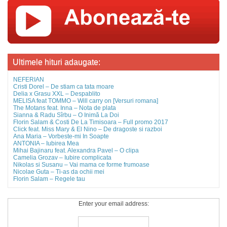
Ultimele hituri adaugate:
NEFERIAN
Cristi Dorel – De stiam ca tata moare
Delia x Grasu XXL – Despablito
MELISA feat TOMMO – Will carry on [Versuri romana]
The Motans feat. Inna – Nota de plata
Sianna & Radu Sîrbu – O Inimă La Doi
Florin Salam & Costi De La Timisoara – Full promo 2017
Click feat. Miss Mary & El Nino – De dragoste si razboi
Ana Maria – Vorbeste-mi In Soapte
ANTONIA – Iubirea Mea
Mihai Bajinaru feat. Alexandra Pavel – O clipa
Camelia Grozav – Iubire complicata
Nikolas si Susanu – Vai mama ce forme frumoase
Nicolae Guta – Ti-as da ochii mei
Florin Salam – Regele tau
Enter your email address: