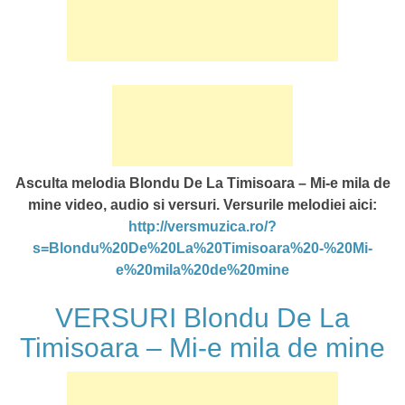
Asculta melodia Blondu De La Timisoara – Mi-e mila de
mine video, audio si versuri. Versurile melodiei aici:
http://versmuzica.ro/?
s=Blondu%20De%20La%20Timisoara%20-%20Mi-
e%20mila%20de%20mine
VERSURI Blondu De La
Timisoara – Mi-e mila de mine