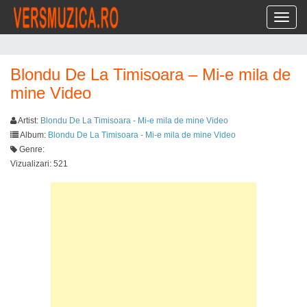
Toggl
Blondu De La Timisoara – Mi-e mila de
mine Video
Artist:
Blondu De La Timisoara - Mi-e mila de mine Video
Album:
Blondu De La Timisoara - Mi-e mila de mine Video
Genre:
Vizualizari: 521