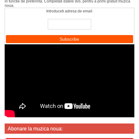
in functie de preferinta. Completati datele dvs. pentru a primi gratuit muzica
noua.
Introduceti adresa de email:
Abonare la muzica noua: