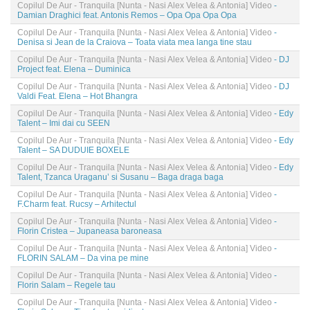
Copilul De Aur - Tranquila [Nunta - Nasi Alex Velea & Antonia] Video
-
Damian Draghici feat. Antonis Remos – Opa Opa Opa Opa
Copilul De Aur - Tranquila [Nunta - Nasi Alex Velea & Antonia] Video
-
Denisa si Jean de la Craiova – Toata viata mea langa tine stau
Copilul De Aur - Tranquila [Nunta - Nasi Alex Velea & Antonia] Video
- DJ
Project feat. Elena – Duminica
Copilul De Aur - Tranquila [Nunta - Nasi Alex Velea & Antonia] Video
- DJ
Valdi Feat. Elena – Hot Bhangra
Copilul De Aur - Tranquila [Nunta - Nasi Alex Velea & Antonia] Video
- Edy
Talent – Imi dai cu SEEN
Copilul De Aur - Tranquila [Nunta - Nasi Alex Velea & Antonia] Video
- Edy
Talent – SA DUDUIE BOXELE
Copilul De Aur - Tranquila [Nunta - Nasi Alex Velea & Antonia] Video
- Edy
Talent, Tzanca Uraganu’ si Susanu – Baga draga baga
Copilul De Aur - Tranquila [Nunta - Nasi Alex Velea & Antonia] Video
-
F.Charm feat. Rucsy – Arhitectul
Copilul De Aur - Tranquila [Nunta - Nasi Alex Velea & Antonia] Video
-
Florin Cristea – Jupaneasa baroneasa
Copilul De Aur - Tranquila [Nunta - Nasi Alex Velea & Antonia] Video
-
FLORIN SALAM – Da vina pe mine
Copilul De Aur - Tranquila [Nunta - Nasi Alex Velea & Antonia] Video
-
Florin Salam – Regele tau
Copilul De Aur - Tranquila [Nunta - Nasi Alex Velea & Antonia] Video
-