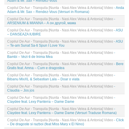
Adam & Mr. Sax – Rendez-Vous
Copilul De Aur - Tranquila [Nunta - Nasi Alex Velea & Antonia] Video
- Anda
Adam & Mr. Sax – Rendez-Vous (Versuri in Romana)
Copilul De Aur - Tranquila [Nunta - Nasi Alex Velea & Antonia] Video
-
ARSENIUM & MIANNA – А он другой, мама
Copilul De Aur - Tranquila [Nunta - Nasi Alex Velea & Antonia] Video
- ASU
– DANSEAZA IUBIRE
Copilul De Aur - Tranquila [Nunta - Nasi Alex Velea & Antonia] Video
- ASU
– Te-am Sunat Sa-ti Spun I Love You
Copilul De Aur - Tranquila [Nunta - Nasi Alex Velea & Antonia] Video
-
Bambi – Vezi-ti de Inima Mea
Copilul De Aur - Tranquila [Nunta - Nasi Alex Velea & Antonia] Video
- Bere
Gratis feat. Amna – Cum e dragostea
Copilul De Aur - Tranquila [Nunta - Nasi Alex Velea & Antonia] Video
-
Bibanu MixXL & Sebastian Lala – Doar o viata
Copilul De Aur - Tranquila [Nunta - Nasi Alex Velea & Antonia] Video
-
Claudia – Jos jos
Copilul De Aur - Tranquila [Nunta - Nasi Alex Velea & Antonia] Video
-
Claydee feat. Lexy Panterra – Dame Dame
Copilul De Aur - Tranquila [Nunta - Nasi Alex Velea & Antonia] Video
-
Claydee feat. Lexy Panterra – Dame Dame (Versuri Traduse Romana)
Copilul De Aur - Tranquila [Nunta - Nasi Alex Velea & Antonia] Video
- Click
– De dragoste si razboi (feat Miss Mary x El Nino)