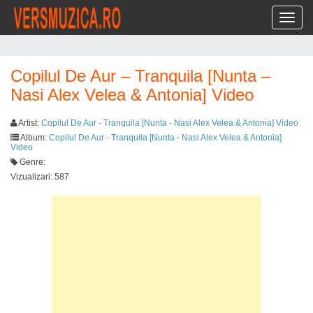
Toggl
Copilul De Aur – Tranquila [Nunta –
Nasi Alex Velea & Antonia] Video
Artist:
Copilul De Aur - Tranquila [Nunta - Nasi Alex Velea & Antonia] Video
Album:
Copilul De Aur - Tranquila [Nunta - Nasi Alex Velea & Antonia]
Video
Genre:
Vizualizari: 587