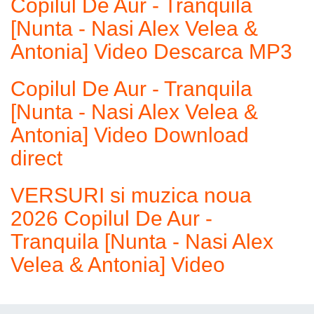
Copilul De Aur - Tranquila
[Nunta - Nasi Alex Velea &
Antonia] Video Descarca MP3
Copilul De Aur - Tranquila
[Nunta - Nasi Alex Velea &
Antonia] Video Download
direct
VERSURI si muzica noua
2026 Copilul De Aur -
Tranquila [Nunta - Nasi Alex
Velea & Antonia] Video