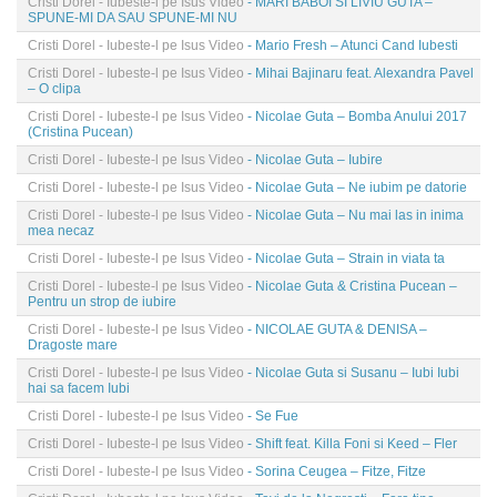
Cristi Dorel - Iubeste-l pe Isus Video
- MARI BABOI SI LIVIU GUTA –
SPUNE-MI DA SAU SPUNE-MI NU
Cristi Dorel - Iubeste-l pe Isus Video
- Mario Fresh – Atunci Cand Iubesti
Cristi Dorel - Iubeste-l pe Isus Video
- Mihai Bajinaru feat. Alexandra Pavel
– O clipa
Cristi Dorel - Iubeste-l pe Isus Video
- Nicolae Guta – Bomba Anului 2017
(Cristina Pucean)
Cristi Dorel - Iubeste-l pe Isus Video
- Nicolae Guta – Iubire
Cristi Dorel - Iubeste-l pe Isus Video
- Nicolae Guta – Ne iubim pe datorie
Cristi Dorel - Iubeste-l pe Isus Video
- Nicolae Guta – Nu mai las in inima
mea necaz
Cristi Dorel - Iubeste-l pe Isus Video
- Nicolae Guta – Strain in viata ta
Cristi Dorel - Iubeste-l pe Isus Video
- Nicolae Guta & Cristina Pucean –
Pentru un strop de iubire
Cristi Dorel - Iubeste-l pe Isus Video
- NICOLAE GUTA & DENISA –
Dragoste mare
Cristi Dorel - Iubeste-l pe Isus Video
- Nicolae Guta si Susanu – Iubi Iubi
hai sa facem Iubi
Cristi Dorel - Iubeste-l pe Isus Video
- Se Fue
Cristi Dorel - Iubeste-l pe Isus Video
- Shift feat. Killa Foni si Keed – Fler
Cristi Dorel - Iubeste-l pe Isus Video
- Sorina Ceugea – Fitze, Fitze