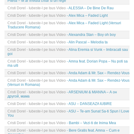
Pitesti – M ar invidia chiar si un rege
Cristi Dorel - Iubeste-l pe Isus Video
- ALESSIA – De Bine De Rau
Cristi Dorel - Iubeste-l pe Isus Video
- Alex Mica – Faded Light
Cristi Dorel - Iubeste-l pe Isus Video
- Alex Mica – Faded Light (Versuri
Traducere Romana)
Cristi Dorel - Iubeste-l pe Isus Video
- Alexandra Stan – Boy oh boy
Cristi Dorel - Iubeste-l pe Isus Video
- Alin Pascal – Melodia ta
Cristi Dorel - Iubeste-l pe Isus Video
- Alina Eremia si Vunk – Imbracati sau
goi
Cristi Dorel - Iubeste-l pe Isus Video
- Amna feat. Dorian Popa – Nu poti sa
ma uiti
Cristi Dorel - Iubeste-l pe Isus Video
- Anda Adam & Mr. Sax – Rendez-Vous
Cristi Dorel - Iubeste-l pe Isus Video
- Anda Adam & Mr. Sax – Rendez-Vous
(Versuri in Romana)
Cristi Dorel - Iubeste-l pe Isus Video
- ARSENIUM & MIANNA – А он
другой, мама
Cristi Dorel - Iubeste-l pe Isus Video
- ASU – DANSEAZA IUBIRE
Cristi Dorel - Iubeste-l pe Isus Video
- ASU – Te-am Sunat Sa-ti Spun I Love
You
Cristi Dorel - Iubeste-l pe Isus Video
- Bambi – Vezi-ti de Inima Mea
Cristi Dorel - Iubeste-l pe Isus Video
- Bere Gratis feat. Amna – Cum e