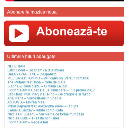
Abonare la muzica noua:
Ultimele hituri adaugate:
NEFERIAN
Cristi Dorel – De stiam ca tata moare
Delia x Grasu XXL – Despablito
MELISA feat TOMMO – Will carry on [Versuri romana]
The Motans feat. Inna – Nota de plata
Sianna & Radu Sîrbu – O Inimă La Doi
Florin Salam & Costi De La Timisoara – Full promo 2017
Click feat. Miss Mary & El Nino – De dragoste si razboi
Ana Maria – Vorbeste-mi In Soapte
ANTONIA – Iubirea Mea
Mihai Bajinaru feat. Alexandra Pavel – O clipa
Camelia Grozav – Iubire complicata
Nikolas si Susanu – Vai mama ce forme frumoase
Nicolae Guta – Ti-as da ochii mei
Florin Salam – Regele tau