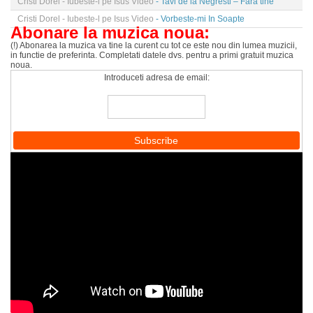
Cristi Dorel - Iubeste-l pe Isus Video
- Tavi de la Negresti – Fara tine
Cristi Dorel - Iubeste-l pe Isus Video
- Vorbeste-mi In Soapte
Abonare la muzica noua:
(!) Abonarea la muzica va tine la curent cu tot ce este nou din lumea muzicii,
in functie de preferinta. Completati datele dvs. pentru a primi gratuit muzica
noua.
Introduceti adresa de email: