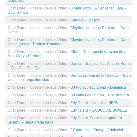
dragostea
Cristi Dorel - Iubeste-l pe Isus Video
- Bibanu MixXL & Sebastian Lala –
Doar o viata
Cristi Dorel - Iubeste-l pe Isus Video
- Claudia – Jos jos
Cristi Dorel - Iubeste-l pe Isus Video
- Claydee feat. Lexy Panterra – Dame
Dame
Cristi Dorel - Iubeste-l pe Isus Video
- Claydee feat. Lexy Panterra – Dame
Dame (Versuri Traduse Romana)
Cristi Dorel - Iubeste-l pe Isus Video
- Click – De dragoste si razboi (feat
Miss Mary x El Nino)
Cristi Dorel - Iubeste-l pe Isus Video
- Damian Draghici feat. Antonis Remos
– Opa Opa Opa Opa
Cristi Dorel - Iubeste-l pe Isus Video
- Denisa si Jean de la Craiova – Toata
viata mea langa tine stau
Cristi Dorel - Iubeste-l pe Isus Video
- DJ Project feat. Elena – Duminica
Cristi Dorel - Iubeste-l pe Isus Video
- DJ Valdi Feat. Elena – Hot Bhangra
Cristi Dorel - Iubeste-l pe Isus Video
- Edy Talent – Imi dai cu SEEN
Cristi Dorel - Iubeste-l pe Isus Video
- Edy Talent – SA DUDUIE BOXELE
Cristi Dorel - Iubeste-l pe Isus Video
- Edy Talent, Tzanca Uraganu’ si
Susanu – Baga draga baga
Cristi Dorel - Iubeste-l pe Isus Video
- F.Charm feat. Rucsy – Arhitectul