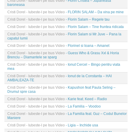
Cristi Dorel - Iubeste-l pe Isus Video
- Florin Cristea – Jupaneasa
baroneasa
Cristi Dorel - Iubeste-l pe Isus Video
- FLORIN SALAM – Da vina pe mine
Cristi Dorel - Iubeste-l pe Isus Video
- Florin Salam – Regele tau
Cristi Dorel - Iubeste-l pe Isus Video
- Florin Salam – Tine fruntea ridicata
Cristi Dorel - Iubeste-l pe Isus Video
- Florin Salam si Mr Juve – Pana la
capatul lumii
Cristi Dorel - Iubeste-l pe Isus Video
- Florinel si Ioana – Amanet
Cristi Dorel - Iubeste-l pe Isus Video
- Guess Who & Grasu Xxl & Horia
Brenciu – Diamantele se sparg
Cristi Dorel - Iubeste-l pe Isus Video
- Ionut Cercel – Bingo pentru viata
mea
Cristi Dorel - Iubeste-l pe Isus Video
- Ionut de la Constanta – HAI
AMBALEAZA-TE
Cristi Dorel - Iubeste-l pe Isus Video
- Kapushon feat Paula Seling –
Drumul spre casa
Cristi Dorel - Iubeste-l pe Isus Video
- Karie feat. Keed – Radio
Cristi Dorel - Iubeste-l pe Isus Video
- La Familia – Voodoo
Cristi Dorel - Iubeste-l pe Isus Video
- La Familia feat. Guz – Codul Bunelor
Maniere
Cristi Dorel - Iubeste-l pe Isus Video
- Ligia – Inchide usa