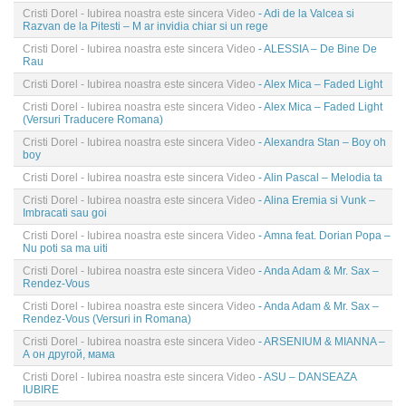
Cristi Dorel - Iubirea noastra este sincera Video
- Adi de la Valcea si
Razvan de la Pitesti – M ar invidia chiar si un rege
Cristi Dorel - Iubirea noastra este sincera Video
- ALESSIA – De Bine De
Rau
Cristi Dorel - Iubirea noastra este sincera Video
- Alex Mica – Faded Light
Cristi Dorel - Iubirea noastra este sincera Video
- Alex Mica – Faded Light
(Versuri Traducere Romana)
Cristi Dorel - Iubirea noastra este sincera Video
- Alexandra Stan – Boy oh
boy
Cristi Dorel - Iubirea noastra este sincera Video
- Alin Pascal – Melodia ta
Cristi Dorel - Iubirea noastra este sincera Video
- Alina Eremia si Vunk –
Imbracati sau goi
Cristi Dorel - Iubirea noastra este sincera Video
- Amna feat. Dorian Popa –
Nu poti sa ma uiti
Cristi Dorel - Iubirea noastra este sincera Video
- Anda Adam & Mr. Sax –
Rendez-Vous
Cristi Dorel - Iubirea noastra este sincera Video
- Anda Adam & Mr. Sax –
Rendez-Vous (Versuri in Romana)
Cristi Dorel - Iubirea noastra este sincera Video
- ARSENIUM & MIANNA –
А он другой, мама
Cristi Dorel - Iubirea noastra este sincera Video
- ASU – DANSEAZA
IUBIRE