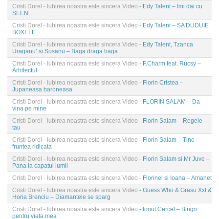
Cristi Dorel - Iubirea noastra este sincera Video
- Edy Talent – Imi dai cu
SEEN
Cristi Dorel - Iubirea noastra este sincera Video
- Edy Talent – SA DUDUIE
BOXELE
Cristi Dorel - Iubirea noastra este sincera Video
- Edy Talent, Tzanca
Uraganu’ si Susanu – Baga draga baga
Cristi Dorel - Iubirea noastra este sincera Video
- F.Charm feat. Rucsy –
Arhitectul
Cristi Dorel - Iubirea noastra este sincera Video
- Florin Cristea –
Jupaneasa baroneasa
Cristi Dorel - Iubirea noastra este sincera Video
- FLORIN SALAM – Da
vina pe mine
Cristi Dorel - Iubirea noastra este sincera Video
- Florin Salam – Regele
tau
Cristi Dorel - Iubirea noastra este sincera Video
- Florin Salam – Tine
fruntea ridicata
Cristi Dorel - Iubirea noastra este sincera Video
- Florin Salam si Mr Juve –
Pana la capatul lumii
Cristi Dorel - Iubirea noastra este sincera Video
- Florinel si Ioana – Amanet
Cristi Dorel - Iubirea noastra este sincera Video
- Guess Who & Grasu Xxl &
Horia Brenciu – Diamantele se sparg
Cristi Dorel - Iubirea noastra este sincera Video
- Ionut Cercel – Bingo
pentru viata mea