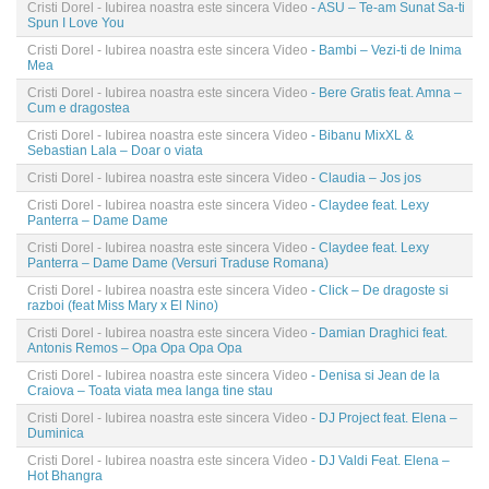
Cristi Dorel - Iubirea noastra este sincera Video
- ASU – Te-am Sunat Sa-ti
Spun I Love You
Cristi Dorel - Iubirea noastra este sincera Video
- Bambi – Vezi-ti de Inima
Mea
Cristi Dorel - Iubirea noastra este sincera Video
- Bere Gratis feat. Amna –
Cum e dragostea
Cristi Dorel - Iubirea noastra este sincera Video
- Bibanu MixXL &
Sebastian Lala – Doar o viata
Cristi Dorel - Iubirea noastra este sincera Video
- Claudia – Jos jos
Cristi Dorel - Iubirea noastra este sincera Video
- Claydee feat. Lexy
Panterra – Dame Dame
Cristi Dorel - Iubirea noastra este sincera Video
- Claydee feat. Lexy
Panterra – Dame Dame (Versuri Traduse Romana)
Cristi Dorel - Iubirea noastra este sincera Video
- Click – De dragoste si
razboi (feat Miss Mary x El Nino)
Cristi Dorel - Iubirea noastra este sincera Video
- Damian Draghici feat.
Antonis Remos – Opa Opa Opa Opa
Cristi Dorel - Iubirea noastra este sincera Video
- Denisa si Jean de la
Craiova – Toata viata mea langa tine stau
Cristi Dorel - Iubirea noastra este sincera Video
- DJ Project feat. Elena –
Duminica
Cristi Dorel - Iubirea noastra este sincera Video
- DJ Valdi Feat. Elena –
Hot Bhangra