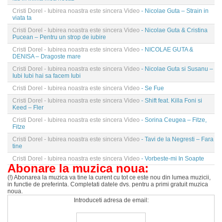
Cristi Dorel - Iubirea noastra este sincera Video
- Nicolae Guta – Strain in
viata ta
Cristi Dorel - Iubirea noastra este sincera Video
- Nicolae Guta & Cristina
Pucean – Pentru un strop de iubire
Cristi Dorel - Iubirea noastra este sincera Video
- NICOLAE GUTA &
DENISA – Dragoste mare
Cristi Dorel - Iubirea noastra este sincera Video
- Nicolae Guta si Susanu –
Iubi Iubi hai sa facem Iubi
Cristi Dorel - Iubirea noastra este sincera Video
- Se Fue
Cristi Dorel - Iubirea noastra este sincera Video
- Shift feat. Killa Foni si
Keed – Fler
Cristi Dorel - Iubirea noastra este sincera Video
- Sorina Ceugea – Fitze,
Fitze
Cristi Dorel - Iubirea noastra este sincera Video
- Tavi de la Negresti – Fara
tine
Cristi Dorel - Iubirea noastra este sincera Video
- Vorbeste-mi In Soapte
Abonare la muzica noua:
(!) Abonarea la muzica va tine la curent cu tot ce este nou din lumea muzicii,
in functie de preferinta. Completati datele dvs. pentru a primi gratuit muzica
noua.
Introduceti adresa de email: