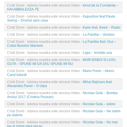
Cristi Dorel - Iubirea noastra este sincera Video
- Ionut de la Constanta –
HAI AMBALEAZA-TE
Cristi Dorel - Iubirea noastra este sincera Video
- Kapushon feat Paula
Seling – Drumul spre casa
Cristi Dorel - Iubirea noastra este sincera Video
- Karie feat. Keed – Radio
Cristi Dorel - Iubirea noastra este sincera Video
- La Familia – Voodoo
Cristi Dorel - Iubirea noastra este sincera Video
- La Familia feat. Guz –
Codul Bunelor Maniere
Cristi Dorel - Iubirea noastra este sincera Video
- Ligia – Inchide usa
Cristi Dorel - Iubirea noastra este sincera Video
- MARI BABOI SI LIVIU
GUTA – SPUNE-MI DA SAU SPUNE-MI NU
Cristi Dorel - Iubirea noastra este sincera Video
- Mario Fresh – Atunci
Cand Iubesti
Cristi Dorel - Iubirea noastra este sincera Video
- Mihai Bajinaru feat.
Alexandra Pavel – O clipa
Cristi Dorel - Iubirea noastra este sincera Video
- Nicolae Guta – Bomba
Anului 2017 (Cristina Pucean)
Cristi Dorel - Iubirea noastra este sincera Video
- Nicolae Guta – Iubire
Cristi Dorel - Iubirea noastra este sincera Video
- Nicolae Guta – Ne iubim
pe datorie
Cristi Dorel - Iubirea noastra este sincera Video
- Nicolae Guta – Nu mai
las in inima mea necaz