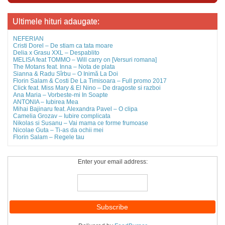
Ultimele hituri adaugate:
NEFERIAN
Cristi Dorel – De stiam ca tata moare
Delia x Grasu XXL – Despablito
MELISA feat TOMMO – Will carry on [Versuri romana]
The Motans feat. Inna – Nota de plata
Sianna & Radu Sîrbu – O Inimă La Doi
Florin Salam & Costi De La Timisoara – Full promo 2017
Click feat. Miss Mary & El Nino – De dragoste si razboi
Ana Maria – Vorbeste-mi In Soapte
ANTONIA – Iubirea Mea
Mihai Bajinaru feat. Alexandra Pavel – O clipa
Camelia Grozav – Iubire complicata
Nikolas si Susanu – Vai mama ce forme frumoase
Nicolae Guta – Ti-as da ochii mei
Florin Salam – Regele tau
Enter your email address: