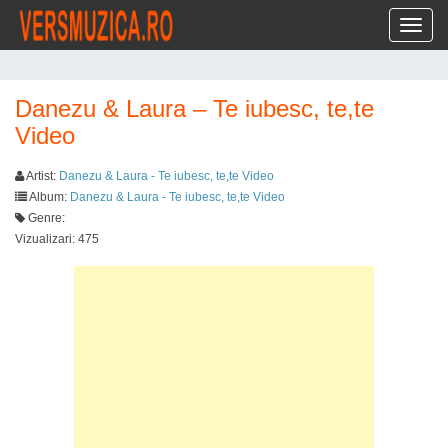
Toggl
Danezu & Laura – Te iubesc, te,te
Video
Artist:
Danezu & Laura - Te iubesc, te,te Video
Album:
Danezu & Laura - Te iubesc, te,te Video
Genre:
Vizualizari: 475