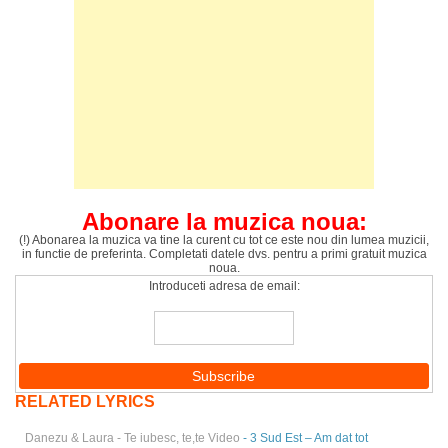
Abonare la muzica noua:
(!) Abonarea la muzica va tine la curent cu tot ce este nou din lumea muzicii,
in functie de preferinta. Completati datele dvs. pentru a primi gratuit muzica
noua.
Introduceti adresa de email:
RELATED LYRICS
Danezu & Laura - Te iubesc, te,te Video
- 3 Sud Est – Am dat tot