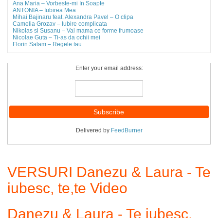
Ana Maria – Vorbeste-mi In Soapte
ANTONIA – Iubirea Mea
Mihai Bajinaru feat. Alexandra Pavel – O clipa
Camelia Grozav – Iubire complicata
Nikolas si Susanu – Vai mama ce forme frumoase
Nicolae Guta – Ti-as da ochii mei
Florin Salam – Regele tau
Enter your email address:
Delivered by
FeedBurner
VERSURI Danezu & Laura - Te
iubesc, te,te Video
Danezu & Laura - Te iubesc,