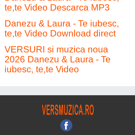
te,te Video Descarca MP3
Danezu & Laura - Te iubesc,
te,te Video Download direct
VERSURI si muzica noua
2026 Danezu & Laura - Te
iubesc, te,te Video