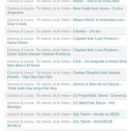
Danezu & Laura - Te iubesc, te,te Video
- Bambi – Vezi-ti de Inima Mea
Danezu & Laura - Te iubesc, te,te Video
- Bere Gratis feat. Amna – Cum e
dragostea
Danezu & Laura - Te iubesc, te,te Video
- Bibanu MixXL & Sebastian Lala –
Doar o viata
Danezu & Laura - Te iubesc, te,te Video
- Claudia – Jos jos
Danezu & Laura - Te iubesc, te,te Video
- Claydee feat. Lexy Panterra –
Dame Dame
Danezu & Laura - Te iubesc, te,te Video
- Claydee feat. Lexy Panterra –
Dame Dame (Versuri Traduse Romana)
Danezu & Laura - Te iubesc, te,te Video
- Click – De dragoste si razboi (feat
Miss Mary x El Nino)
Danezu & Laura - Te iubesc, te,te Video
- Damian Draghici feat. Antonis
Remos – Opa Opa Opa Opa
Danezu & Laura - Te iubesc, te,te Video
- Denisa si Jean de la Craiova –
Toata viata mea langa tine stau
Danezu & Laura - Te iubesc, te,te Video
- DJ Project feat. Elena – Duminica
Danezu & Laura - Te iubesc, te,te Video
- DJ Valdi Feat. Elena – Hot
Bhangra
Danezu & Laura - Te iubesc, te,te Video
- Edy Talent – Imi dai cu SEEN
Danezu & Laura - Te iubesc, te,te Video
- Edy Talent – SA DUDUIE
BOXELE