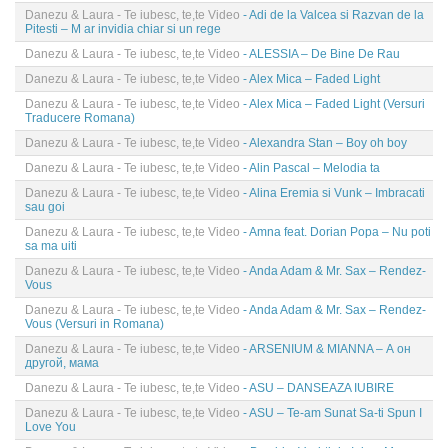
Danezu & Laura - Te iubesc, te,te Video
- Adi de la Valcea si Razvan de la
Pitesti – M ar invidia chiar si un rege
Danezu & Laura - Te iubesc, te,te Video
- ALESSIA – De Bine De Rau
Danezu & Laura - Te iubesc, te,te Video
- Alex Mica – Faded Light
Danezu & Laura - Te iubesc, te,te Video
- Alex Mica – Faded Light (Versuri
Traducere Romana)
Danezu & Laura - Te iubesc, te,te Video
- Alexandra Stan – Boy oh boy
Danezu & Laura - Te iubesc, te,te Video
- Alin Pascal – Melodia ta
Danezu & Laura - Te iubesc, te,te Video
- Alina Eremia si Vunk – Imbracati
sau goi
Danezu & Laura - Te iubesc, te,te Video
- Amna feat. Dorian Popa – Nu poti
sa ma uiti
Danezu & Laura - Te iubesc, te,te Video
- Anda Adam & Mr. Sax – Rendez-
Vous
Danezu & Laura - Te iubesc, te,te Video
- Anda Adam & Mr. Sax – Rendez-
Vous (Versuri in Romana)
Danezu & Laura - Te iubesc, te,te Video
- ARSENIUM & MIANNA – А он
другой, мама
Danezu & Laura - Te iubesc, te,te Video
- ASU – DANSEAZA IUBIRE
Danezu & Laura - Te iubesc, te,te Video
- ASU – Te-am Sunat Sa-ti Spun I
Love You