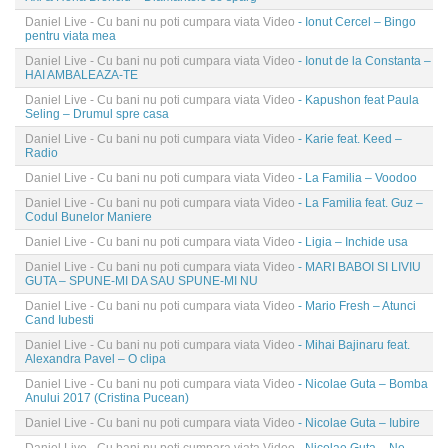
Daniel Live - Cu bani nu poti cumpara viata Video
- Ionut Cercel – Bingo
pentru viata mea
Daniel Live - Cu bani nu poti cumpara viata Video
- Ionut de la Constanta –
HAI AMBALEAZA-TE
Daniel Live - Cu bani nu poti cumpara viata Video
- Kapushon feat Paula
Seling – Drumul spre casa
Daniel Live - Cu bani nu poti cumpara viata Video
- Karie feat. Keed –
Radio
Daniel Live - Cu bani nu poti cumpara viata Video
- La Familia – Voodoo
Daniel Live - Cu bani nu poti cumpara viata Video
- La Familia feat. Guz –
Codul Bunelor Maniere
Daniel Live - Cu bani nu poti cumpara viata Video
- Ligia – Inchide usa
Daniel Live - Cu bani nu poti cumpara viata Video
- MARI BABOI SI LIVIU
GUTA – SPUNE-MI DA SAU SPUNE-MI NU
Daniel Live - Cu bani nu poti cumpara viata Video
- Mario Fresh – Atunci
Cand Iubesti
Daniel Live - Cu bani nu poti cumpara viata Video
- Mihai Bajinaru feat.
Alexandra Pavel – O clipa
Daniel Live - Cu bani nu poti cumpara viata Video
- Nicolae Guta – Bomba
Anului 2017 (Cristina Pucean)
Daniel Live - Cu bani nu poti cumpara viata Video
- Nicolae Guta – Iubire