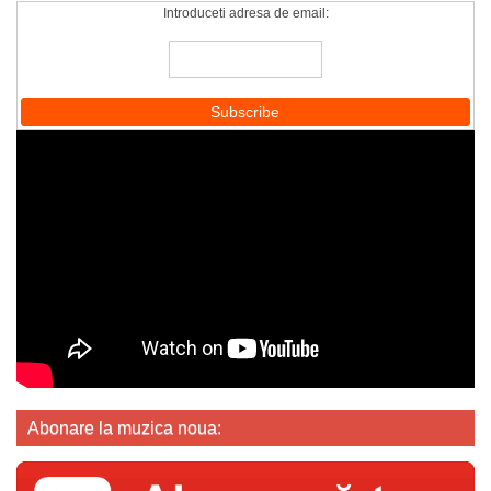
Introduceti adresa de email:
Abonare la muzica noua: