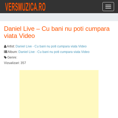
Toggl
Daniel Live – Cu bani nu poti cumpara
viata Video
Artist:
Daniel Live - Cu bani nu poti cumpara viata Video
Album:
Daniel Live - Cu bani nu poti cumpara viata Video
Genre:
Vizualizari: 357