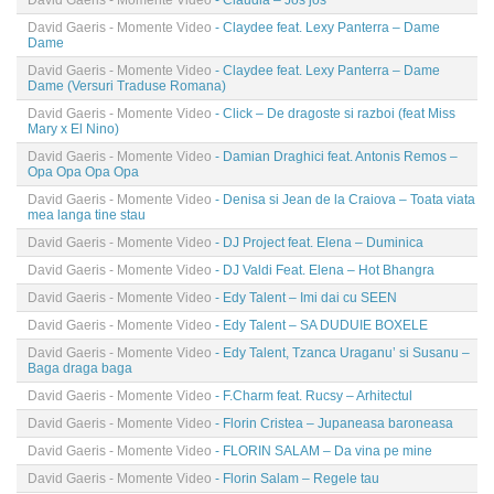
David Gaeris - Momente Video
- Claudia – Jos jos
David Gaeris - Momente Video
- Claydee feat. Lexy Panterra – Dame
Dame
David Gaeris - Momente Video
- Claydee feat. Lexy Panterra – Dame
Dame (Versuri Traduse Romana)
David Gaeris - Momente Video
- Click – De dragoste si razboi (feat Miss
Mary x El Nino)
David Gaeris - Momente Video
- Damian Draghici feat. Antonis Remos –
Opa Opa Opa Opa
David Gaeris - Momente Video
- Denisa si Jean de la Craiova – Toata viata
mea langa tine stau
David Gaeris - Momente Video
- DJ Project feat. Elena – Duminica
David Gaeris - Momente Video
- DJ Valdi Feat. Elena – Hot Bhangra
David Gaeris - Momente Video
- Edy Talent – Imi dai cu SEEN
David Gaeris - Momente Video
- Edy Talent – SA DUDUIE BOXELE
David Gaeris - Momente Video
- Edy Talent, Tzanca Uraganu’ si Susanu –
Baga draga baga
David Gaeris - Momente Video
- F.Charm feat. Rucsy – Arhitectul
David Gaeris - Momente Video
- Florin Cristea – Jupaneasa baroneasa
David Gaeris - Momente Video
- FLORIN SALAM – Da vina pe mine
David Gaeris - Momente Video
- Florin Salam – Regele tau