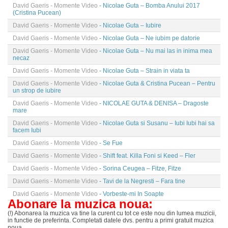
David Gaeris - Momente Video
- Nicolae Guta – Bomba Anului 2017
(Cristina Pucean)
David Gaeris - Momente Video
- Nicolae Guta – Iubire
David Gaeris - Momente Video
- Nicolae Guta – Ne iubim pe datorie
David Gaeris - Momente Video
- Nicolae Guta – Nu mai las in inima mea
necaz
David Gaeris - Momente Video
- Nicolae Guta – Strain in viata ta
David Gaeris - Momente Video
- Nicolae Guta & Cristina Pucean – Pentru
un strop de iubire
David Gaeris - Momente Video
- NICOLAE GUTA & DENISA – Dragoste
mare
David Gaeris - Momente Video
- Nicolae Guta si Susanu – Iubi Iubi hai sa
facem Iubi
David Gaeris - Momente Video
- Se Fue
David Gaeris - Momente Video
- Shift feat. Killa Foni si Keed – Fler
David Gaeris - Momente Video
- Sorina Ceugea – Fitze, Fitze
David Gaeris - Momente Video
- Tavi de la Negresti – Fara tine
David Gaeris - Momente Video
- Vorbeste-mi In Soapte
Abonare la muzica noua:
(!) Abonarea la muzica va tine la curent cu tot ce este nou din lumea muzicii,
in functie de preferinta. Completati datele dvs. pentru a primi gratuit muzica
noua.