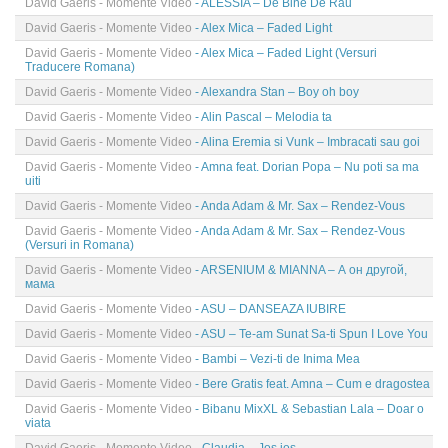
David Gaeris - Momente Video
- ALESSIA – De Bine De Rau
David Gaeris - Momente Video
- Alex Mica – Faded Light
David Gaeris - Momente Video
- Alex Mica – Faded Light (Versuri
Traducere Romana)
David Gaeris - Momente Video
- Alexandra Stan – Boy oh boy
David Gaeris - Momente Video
- Alin Pascal – Melodia ta
David Gaeris - Momente Video
- Alina Eremia si Vunk – Imbracati sau goi
David Gaeris - Momente Video
- Amna feat. Dorian Popa – Nu poti sa ma
uiti
David Gaeris - Momente Video
- Anda Adam & Mr. Sax – Rendez-Vous
David Gaeris - Momente Video
- Anda Adam & Mr. Sax – Rendez-Vous
(Versuri in Romana)
David Gaeris - Momente Video
- ARSENIUM & MIANNA – А он другой,
мама
David Gaeris - Momente Video
- ASU – DANSEAZA IUBIRE
David Gaeris - Momente Video
- ASU – Te-am Sunat Sa-ti Spun I Love You
David Gaeris - Momente Video
- Bambi – Vezi-ti de Inima Mea
David Gaeris - Momente Video
- Bere Gratis feat. Amna – Cum e dragostea
David Gaeris - Momente Video
- Bibanu MixXL & Sebastian Lala – Doar o
viata