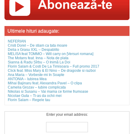
Ultimele hituri adaugate:
NEFERIAN
Cristi Dorel – De stiam ca tata moare
Delia x Grasu XXL – Despablito
MELISA feat TOMMO – Will carry on [Versuri romana]
The Motans feat. Inna – Nota de plata
Sianna & Radu Sîrbu – O Inimă La Doi
Florin Salam & Costi De La Timisoara – Full promo 2017
Click feat. Miss Mary & El Nino – De dragoste si razboi
Ana Maria – Vorbeste-mi In Soapte
ANTONIA – Iubirea Mea
Mihai Bajinaru feat. Alexandra Pavel – O clipa
Camelia Grozav – Iubire complicata
Nikolas si Susanu – Vai mama ce forme frumoase
Nicolae Guta – Ti-as da ochii mei
Florin Salam – Regele tau
Enter your email address: