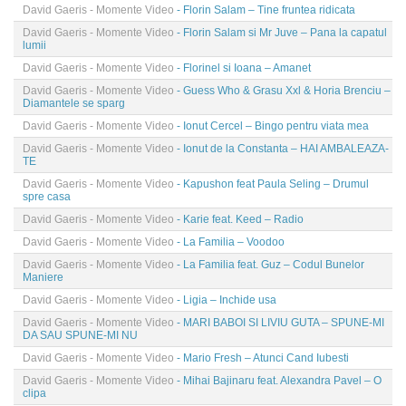
David Gaeris - Momente Video
- Florin Salam – Tine fruntea ridicata
David Gaeris - Momente Video
- Florin Salam si Mr Juve – Pana la capatul
lumii
David Gaeris - Momente Video
- Florinel si Ioana – Amanet
David Gaeris - Momente Video
- Guess Who & Grasu Xxl & Horia Brenciu –
Diamantele se sparg
David Gaeris - Momente Video
- Ionut Cercel – Bingo pentru viata mea
David Gaeris - Momente Video
- Ionut de la Constanta – HAI AMBALEAZA-
TE
David Gaeris - Momente Video
- Kapushon feat Paula Seling – Drumul
spre casa
David Gaeris - Momente Video
- Karie feat. Keed – Radio
David Gaeris - Momente Video
- La Familia – Voodoo
David Gaeris - Momente Video
- La Familia feat. Guz – Codul Bunelor
Maniere
David Gaeris - Momente Video
- Ligia – Inchide usa
David Gaeris - Momente Video
- MARI BABOI SI LIVIU GUTA – SPUNE-MI
DA SAU SPUNE-MI NU
David Gaeris - Momente Video
- Mario Fresh – Atunci Cand Iubesti
David Gaeris - Momente Video
- Mihai Bajinaru feat. Alexandra Pavel – O
clipa