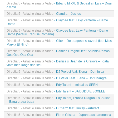
Directia 5 - Astazi e ziua ta Video
- Bibanu MixXL & Sebastian Lala – Doar
o viata
Directia 5 - Astazi e ziua ta Video
- Claudia – Jos jos
Directia 5 - Astazi e ziua ta Video
- Claydee feat. Lexy Panterra – Dame
Dame
Directia 5 - Astazi e ziua ta Video
- Claydee feat. Lexy Panterra – Dame
Dame (Versuri Traduse Romana)
Directia 5 - Astazi e ziua ta Video
- Click – De dragoste si razboi (feat Miss
Mary x El Nino)
Directia 5 - Astazi e ziua ta Video
- Damian Draghici feat. Antonis Remos –
Opa Opa Opa Opa
Directia 5 - Astazi e ziua ta Video
- Denisa si Jean de la Craiova – Toata
viata mea langa tine stau
Directia 5 - Astazi e ziua ta Video
- DJ Project feat. Elena – Duminica
Directia 5 - Astazi e ziua ta Video
- DJ Valdi Feat. Elena – Hot Bhangra
Directia 5 - Astazi e ziua ta Video
- Edy Talent – Imi dai cu SEEN
Directia 5 - Astazi e ziua ta Video
- Edy Talent – SA DUDUIE BOXELE
Directia 5 - Astazi e ziua ta Video
- Edy Talent, Tzanca Uraganu’ si Susanu
– Baga draga baga
Directia 5 - Astazi e ziua ta Video
- F.Charm feat. Rucsy – Arhitectul
Directia 5 - Astazi e ziua ta Video
- Florin Cristea – Jupaneasa baroneasa