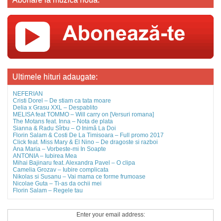
Ultimele hituri adaugate:
NEFERIAN
Cristi Dorel – De stiam ca tata moare
Delia x Grasu XXL – Despablito
MELISA feat TOMMO – Will carry on [Versuri romana]
The Motans feat. Inna – Nota de plata
Sianna & Radu Sîrbu – O Inimă La Doi
Florin Salam & Costi De La Timisoara – Full promo 2017
Click feat. Miss Mary & El Nino – De dragoste si razboi
Ana Maria – Vorbeste-mi In Soapte
ANTONIA – Iubirea Mea
Mihai Bajinaru feat. Alexandra Pavel – O clipa
Camelia Grozav – Iubire complicata
Nikolas si Susanu – Vai mama ce forme frumoase
Nicolae Guta – Ti-as da ochii mei
Florin Salam – Regele tau
Enter your email address: