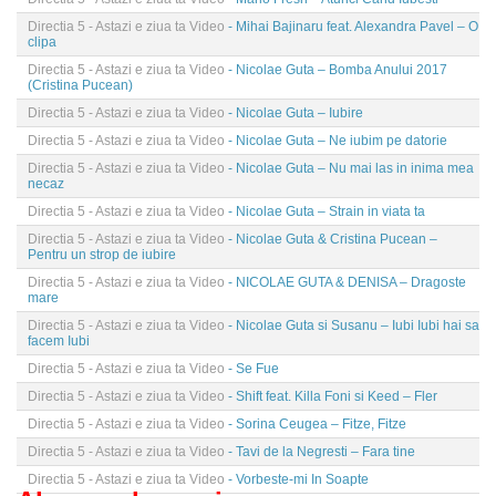
Directia 5 - Astazi e ziua ta Video
- Mihai Bajinaru feat. Alexandra Pavel – O
clipa
Directia 5 - Astazi e ziua ta Video
- Nicolae Guta – Bomba Anului 2017
(Cristina Pucean)
Directia 5 - Astazi e ziua ta Video
- Nicolae Guta – Iubire
Directia 5 - Astazi e ziua ta Video
- Nicolae Guta – Ne iubim pe datorie
Directia 5 - Astazi e ziua ta Video
- Nicolae Guta – Nu mai las in inima mea
necaz
Directia 5 - Astazi e ziua ta Video
- Nicolae Guta – Strain in viata ta
Directia 5 - Astazi e ziua ta Video
- Nicolae Guta & Cristina Pucean –
Pentru un strop de iubire
Directia 5 - Astazi e ziua ta Video
- NICOLAE GUTA & DENISA – Dragoste
mare
Directia 5 - Astazi e ziua ta Video
- Nicolae Guta si Susanu – Iubi Iubi hai sa
facem Iubi
Directia 5 - Astazi e ziua ta Video
- Se Fue
Directia 5 - Astazi e ziua ta Video
- Shift feat. Killa Foni si Keed – Fler
Directia 5 - Astazi e ziua ta Video
- Sorina Ceugea – Fitze, Fitze
Directia 5 - Astazi e ziua ta Video
- Tavi de la Negresti – Fara tine
Directia 5 - Astazi e ziua ta Video
- Vorbeste-mi In Soapte