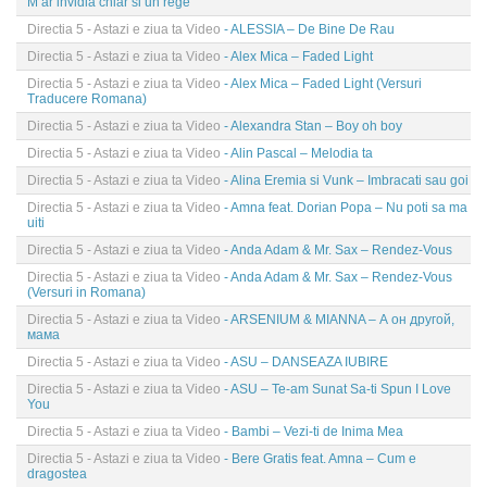
M ar invidia chiar si un rege
Directia 5 - Astazi e ziua ta Video
- ALESSIA – De Bine De Rau
Directia 5 - Astazi e ziua ta Video
- Alex Mica – Faded Light
Directia 5 - Astazi e ziua ta Video
- Alex Mica – Faded Light (Versuri
Traducere Romana)
Directia 5 - Astazi e ziua ta Video
- Alexandra Stan – Boy oh boy
Directia 5 - Astazi e ziua ta Video
- Alin Pascal – Melodia ta
Directia 5 - Astazi e ziua ta Video
- Alina Eremia si Vunk – Imbracati sau goi
Directia 5 - Astazi e ziua ta Video
- Amna feat. Dorian Popa – Nu poti sa ma
uiti
Directia 5 - Astazi e ziua ta Video
- Anda Adam & Mr. Sax – Rendez-Vous
Directia 5 - Astazi e ziua ta Video
- Anda Adam & Mr. Sax – Rendez-Vous
(Versuri in Romana)
Directia 5 - Astazi e ziua ta Video
- ARSENIUM & MIANNA – А он другой,
мама
Directia 5 - Astazi e ziua ta Video
- ASU – DANSEAZA IUBIRE
Directia 5 - Astazi e ziua ta Video
- ASU – Te-am Sunat Sa-ti Spun I Love
You
Directia 5 - Astazi e ziua ta Video
- Bambi – Vezi-ti de Inima Mea
Directia 5 - Astazi e ziua ta Video
- Bere Gratis feat. Amna – Cum e
dragostea