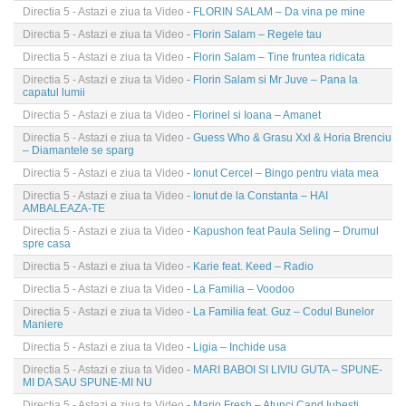
Directia 5 - Astazi e ziua ta Video
- FLORIN SALAM – Da vina pe mine
Directia 5 - Astazi e ziua ta Video
- Florin Salam – Regele tau
Directia 5 - Astazi e ziua ta Video
- Florin Salam – Tine fruntea ridicata
Directia 5 - Astazi e ziua ta Video
- Florin Salam si Mr Juve – Pana la
capatul lumii
Directia 5 - Astazi e ziua ta Video
- Florinel si Ioana – Amanet
Directia 5 - Astazi e ziua ta Video
- Guess Who & Grasu Xxl & Horia Brenciu
– Diamantele se sparg
Directia 5 - Astazi e ziua ta Video
- Ionut Cercel – Bingo pentru viata mea
Directia 5 - Astazi e ziua ta Video
- Ionut de la Constanta – HAI
AMBALEAZA-TE
Directia 5 - Astazi e ziua ta Video
- Kapushon feat Paula Seling – Drumul
spre casa
Directia 5 - Astazi e ziua ta Video
- Karie feat. Keed – Radio
Directia 5 - Astazi e ziua ta Video
- La Familia – Voodoo
Directia 5 - Astazi e ziua ta Video
- La Familia feat. Guz – Codul Bunelor
Maniere
Directia 5 - Astazi e ziua ta Video
- Ligia – Inchide usa
Directia 5 - Astazi e ziua ta Video
- MARI BABOI SI LIVIU GUTA – SPUNE-
MI DA SAU SPUNE-MI NU
Directia 5 - Astazi e ziua ta Video
- Mario Fresh – Atunci Cand Iubesti