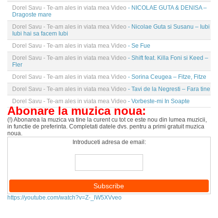
Dorel Savu - Te-am ales in viata mea Video
- NICOLAE GUTA & DENISA –
Dragoste mare
Dorel Savu - Te-am ales in viata mea Video
- Nicolae Guta si Susanu – Iubi
Iubi hai sa facem Iubi
Dorel Savu - Te-am ales in viata mea Video
- Se Fue
Dorel Savu - Te-am ales in viata mea Video
- Shift feat. Killa Foni si Keed –
Fler
Dorel Savu - Te-am ales in viata mea Video
- Sorina Ceugea – Fitze, Fitze
Dorel Savu - Te-am ales in viata mea Video
- Tavi de la Negresti – Fara tine
Dorel Savu - Te-am ales in viata mea Video
- Vorbeste-mi In Soapte
Abonare la muzica noua:
(!) Abonarea la muzica va tine la curent cu tot ce este nou din lumea muzicii,
in functie de preferinta. Completati datele dvs. pentru a primi gratuit muzica
noua.
Introduceti adresa de email:
https://youtube.com/watch?v=Z-_lW5XVveo