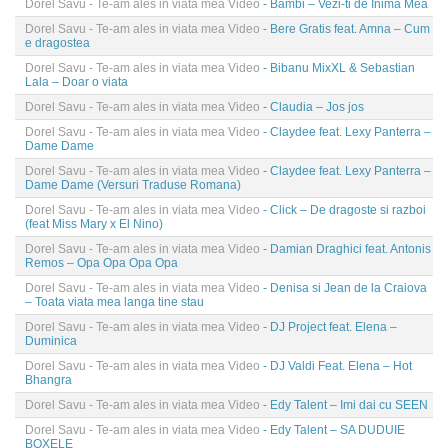
Dorel Savu - Te-am ales in viata mea Video
- Bambi – Vezi-ti de Inima Mea
Dorel Savu - Te-am ales in viata mea Video
- Bere Gratis feat. Amna – Cum
e dragostea
Dorel Savu - Te-am ales in viata mea Video
- Bibanu MixXL & Sebastian
Lala – Doar o viata
Dorel Savu - Te-am ales in viata mea Video
- Claudia – Jos jos
Dorel Savu - Te-am ales in viata mea Video
- Claydee feat. Lexy Panterra –
Dame Dame
Dorel Savu - Te-am ales in viata mea Video
- Claydee feat. Lexy Panterra –
Dame Dame (Versuri Traduse Romana)
Dorel Savu - Te-am ales in viata mea Video
- Click – De dragoste si razboi
(feat Miss Mary x El Nino)
Dorel Savu - Te-am ales in viata mea Video
- Damian Draghici feat. Antonis
Remos – Opa Opa Opa Opa
Dorel Savu - Te-am ales in viata mea Video
- Denisa si Jean de la Craiova
– Toata viata mea langa tine stau
Dorel Savu - Te-am ales in viata mea Video
- DJ Project feat. Elena –
Duminica
Dorel Savu - Te-am ales in viata mea Video
- DJ Valdi Feat. Elena – Hot
Bhangra
Dorel Savu - Te-am ales in viata mea Video
- Edy Talent – Imi dai cu SEEN
Dorel Savu - Te-am ales in viata mea Video
- Edy Talent – SA DUDUIE
BOXELE