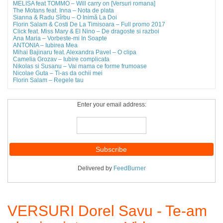
MELISA feat TOMMO – Will carry on [Versuri romana]
The Motans feat. Inna – Nota de plata
Sianna & Radu Sîrbu – O Inimă La Doi
Florin Salam & Costi De La Timisoara – Full promo 2017
Click feat. Miss Mary & El Nino – De dragoste si razboi
Ana Maria – Vorbeste-mi In Soapte
ANTONIA – Iubirea Mea
Mihai Bajinaru feat. Alexandra Pavel – O clipa
Camelia Grozav – Iubire complicata
Nikolas si Susanu – Vai mama ce forme frumoase
Nicolae Guta – Ti-as da ochii mei
Florin Salam – Regele tau
Enter your email address:
Delivered by
FeedBurner
VERSURI Dorel Savu - Te-am