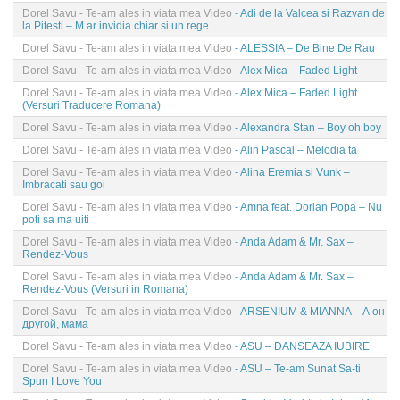
Dorel Savu - Te-am ales in viata mea Video
- Adi de la Valcea si Razvan de
la Pitesti – M ar invidia chiar si un rege
Dorel Savu - Te-am ales in viata mea Video
- ALESSIA – De Bine De Rau
Dorel Savu - Te-am ales in viata mea Video
- Alex Mica – Faded Light
Dorel Savu - Te-am ales in viata mea Video
- Alex Mica – Faded Light
(Versuri Traducere Romana)
Dorel Savu - Te-am ales in viata mea Video
- Alexandra Stan – Boy oh boy
Dorel Savu - Te-am ales in viata mea Video
- Alin Pascal – Melodia ta
Dorel Savu - Te-am ales in viata mea Video
- Alina Eremia si Vunk –
Imbracati sau goi
Dorel Savu - Te-am ales in viata mea Video
- Amna feat. Dorian Popa – Nu
poti sa ma uiti
Dorel Savu - Te-am ales in viata mea Video
- Anda Adam & Mr. Sax –
Rendez-Vous
Dorel Savu - Te-am ales in viata mea Video
- Anda Adam & Mr. Sax –
Rendez-Vous (Versuri in Romana)
Dorel Savu - Te-am ales in viata mea Video
- ARSENIUM & MIANNA – А он
другой, мама
Dorel Savu - Te-am ales in viata mea Video
- ASU – DANSEAZA IUBIRE
Dorel Savu - Te-am ales in viata mea Video
- ASU – Te-am Sunat Sa-ti
Spun I Love You