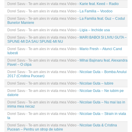
Dorel Savu - Te-am ales in viata mea Video
- Karie feat. Keed – Radio
Dorel Savu - Te-am ales in viata mea Video
- La Familia – Voodoo
Dorel Savu - Te-am ales in viata mea Video
- La Familia feat. Guz – Codul
Bunelor Maniere
Dorel Savu - Te-am ales in viata mea Video
- Ligia – Inchide usa
Dorel Savu - Te-am ales in viata mea Video
- MARI BABOI SI LIVIU GUTA –
SPUNE-MI DA SAU SPUNE-MI NU
Dorel Savu - Te-am ales in viata mea Video
- Mario Fresh – Atunci Cand
Iubesti
Dorel Savu - Te-am ales in viata mea Video
- Mihai Bajinaru feat. Alexandra
Pavel – O clipa
Dorel Savu - Te-am ales in viata mea Video
- Nicolae Guta – Bomba Anului
2017 (Cristina Pucean)
Dorel Savu - Te-am ales in viata mea Video
- Nicolae Guta – Iubire
Dorel Savu - Te-am ales in viata mea Video
- Nicolae Guta – Ne iubim pe
datorie
Dorel Savu - Te-am ales in viata mea Video
- Nicolae Guta – Nu mai las in
inima mea necaz
Dorel Savu - Te-am ales in viata mea Video
- Nicolae Guta – Strain in viata
ta
Dorel Savu - Te-am ales in viata mea Video
- Nicolae Guta & Cristina
Pucean – Pentru un strop de iubire