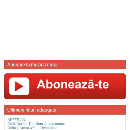
Abonare la muzica noua:
Ultimele hituri adaugate:
NEFERIAN
Cristi Dorel – De stiam ca tata moare
Delia x Grasu XXL – Despablito