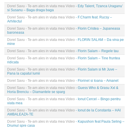
Dorel Savu - Te-am ales in viata mea Video
- Edy Talent, Tzanca Uraganu’
si Susanu – Baga draga baga
Dorel Savu - Te-am ales in viata mea Video
- F.Charm feat. Rucsy –
Arhitectul
Dorel Savu - Te-am ales in viata mea Video
- Florin Cristea – Jupaneasa
baroneasa
Dorel Savu - Te-am ales in viata mea Video
- FLORIN SALAM – Da vina pe
mine
Dorel Savu - Te-am ales in viata mea Video
- Florin Salam – Regele tau
Dorel Savu - Te-am ales in viata mea Video
- Florin Salam – Tine fruntea
ridicata
Dorel Savu - Te-am ales in viata mea Video
- Florin Salam si Mr Juve –
Pana la capatul lumii
Dorel Savu - Te-am ales in viata mea Video
- Florinel si Ioana – Amanet
Dorel Savu - Te-am ales in viata mea Video
- Guess Who & Grasu Xxl &
Horia Brenciu – Diamantele se sparg
Dorel Savu - Te-am ales in viata mea Video
- Ionut Cercel – Bingo pentru
viata mea
Dorel Savu - Te-am ales in viata mea Video
- Ionut de la Constanta – HAI
AMBALEAZA-TE
Dorel Savu - Te-am ales in viata mea Video
- Kapushon feat Paula Seling –
Drumul spre casa