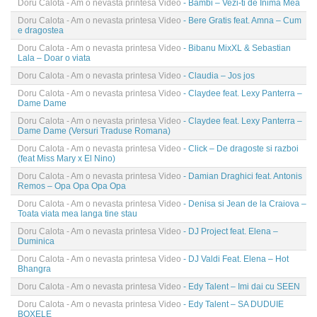
Doru Calota - Am o nevasta printesa Video
- Bambi – Vezi-ti de Inima Mea
Doru Calota - Am o nevasta printesa Video
- Bere Gratis feat. Amna – Cum
e dragostea
Doru Calota - Am o nevasta printesa Video
- Bibanu MixXL & Sebastian
Lala – Doar o viata
Doru Calota - Am o nevasta printesa Video
- Claudia – Jos jos
Doru Calota - Am o nevasta printesa Video
- Claydee feat. Lexy Panterra –
Dame Dame
Doru Calota - Am o nevasta printesa Video
- Claydee feat. Lexy Panterra –
Dame Dame (Versuri Traduse Romana)
Doru Calota - Am o nevasta printesa Video
- Click – De dragoste si razboi
(feat Miss Mary x El Nino)
Doru Calota - Am o nevasta printesa Video
- Damian Draghici feat. Antonis
Remos – Opa Opa Opa Opa
Doru Calota - Am o nevasta printesa Video
- Denisa si Jean de la Craiova –
Toata viata mea langa tine stau
Doru Calota - Am o nevasta printesa Video
- DJ Project feat. Elena –
Duminica
Doru Calota - Am o nevasta printesa Video
- DJ Valdi Feat. Elena – Hot
Bhangra
Doru Calota - Am o nevasta printesa Video
- Edy Talent – Imi dai cu SEEN
Doru Calota - Am o nevasta printesa Video
- Edy Talent – SA DUDUIE
BOXELE