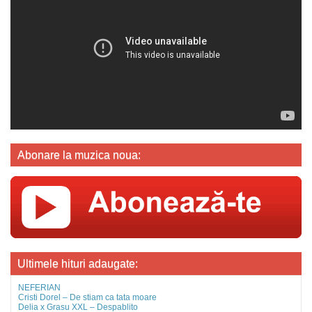
Abonare la muzica noua:
Ultimele hituri adaugate:
NEFERIAN
Cristi Dorel – De stiam ca tata moare
Delia x Grasu XXL – Despablito