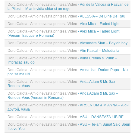
Doru Calota - Am o nevasta printesa Video
- Adi de la Valcea si Razvan de
la Pitesti – M ar invidia chiar si un rege
Doru Calota - Am o nevasta printesa Video
- ALESSIA – De Bine De Rau
Doru Calota - Am o nevasta printesa Video
- Alex Mica – Faded Light
Doru Calota - Am o nevasta printesa Video
- Alex Mica – Faded Light
(Versuri Traducere Romana)
Doru Calota - Am o nevasta printesa Video
- Alexandra Stan – Boy oh boy
Doru Calota - Am o nevasta printesa Video
- Alin Pascal – Melodia ta
Doru Calota - Am o nevasta printesa Video
- Alina Eremia si Vunk –
Imbracati sau goi
Doru Calota - Am o nevasta printesa Video
- Amna feat. Dorian Popa – Nu
poti sa ma uiti
Doru Calota - Am o nevasta printesa Video
- Anda Adam & Mr. Sax –
Rendez-Vous
Doru Calota - Am o nevasta printesa Video
- Anda Adam & Mr. Sax –
Rendez-Vous (Versuri in Romana)
Doru Calota - Am o nevasta printesa Video
- ARSENIUM & MIANNA – А он
другой, мама
Doru Calota - Am o nevasta printesa Video
- ASU – DANSEAZA IUBIRE
Doru Calota - Am o nevasta printesa Video
- ASU – Te-am Sunat Sa-ti Spun
I Love You