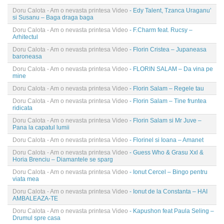
Doru Calota - Am o nevasta printesa Video
- Edy Talent, Tzanca Uraganu’
si Susanu – Baga draga baga
Doru Calota - Am o nevasta printesa Video
- F.Charm feat. Rucsy –
Arhitectul
Doru Calota - Am o nevasta printesa Video
- Florin Cristea – Jupaneasa
baroneasa
Doru Calota - Am o nevasta printesa Video
- FLORIN SALAM – Da vina pe
mine
Doru Calota - Am o nevasta printesa Video
- Florin Salam – Regele tau
Doru Calota - Am o nevasta printesa Video
- Florin Salam – Tine fruntea
ridicata
Doru Calota - Am o nevasta printesa Video
- Florin Salam si Mr Juve –
Pana la capatul lumii
Doru Calota - Am o nevasta printesa Video
- Florinel si Ioana – Amanet
Doru Calota - Am o nevasta printesa Video
- Guess Who & Grasu Xxl &
Horia Brenciu – Diamantele se sparg
Doru Calota - Am o nevasta printesa Video
- Ionut Cercel – Bingo pentru
viata mea
Doru Calota - Am o nevasta printesa Video
- Ionut de la Constanta – HAI
AMBALEAZA-TE
Doru Calota - Am o nevasta printesa Video
- Kapushon feat Paula Seling –
Drumul spre casa