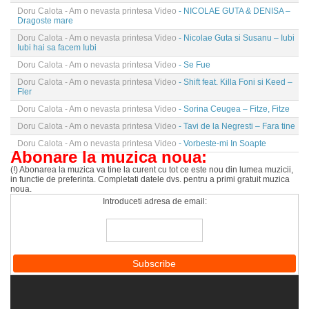
Doru Calota - Am o nevasta printesa Video
- NICOLAE GUTA & DENISA –
Dragoste mare
Doru Calota - Am o nevasta printesa Video
- Nicolae Guta si Susanu – Iubi
Iubi hai sa facem Iubi
Doru Calota - Am o nevasta printesa Video
- Se Fue
Doru Calota - Am o nevasta printesa Video
- Shift feat. Killa Foni si Keed –
Fler
Doru Calota - Am o nevasta printesa Video
- Sorina Ceugea – Fitze, Fitze
Doru Calota - Am o nevasta printesa Video
- Tavi de la Negresti – Fara tine
Doru Calota - Am o nevasta printesa Video
- Vorbeste-mi In Soapte
Abonare la muzica noua:
(!) Abonarea la muzica va tine la curent cu tot ce este nou din lumea muzicii,
in functie de preferinta. Completati datele dvs. pentru a primi gratuit muzica
noua.
Introduceti adresa de email: