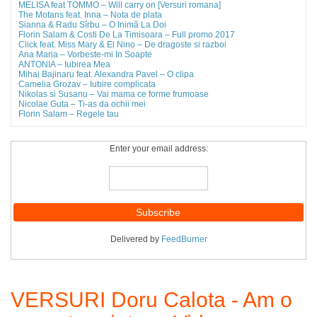
MELISA feat TOMMO – Will carry on [Versuri romana]
The Motans feat. Inna – Nota de plata
Sianna & Radu Sîrbu – O Inimă La Doi
Florin Salam & Costi De La Timisoara – Full promo 2017
Click feat. Miss Mary & El Nino – De dragoste si razboi
Ana Maria – Vorbeste-mi In Soapte
ANTONIA – Iubirea Mea
Mihai Bajinaru feat. Alexandra Pavel – O clipa
Camelia Grozav – Iubire complicata
Nikolas si Susanu – Vai mama ce forme frumoase
Nicolae Guta – Ti-as da ochii mei
Florin Salam – Regele tau
Enter your email address:
Delivered by
FeedBurner
VERSURI Doru Calota - Am o