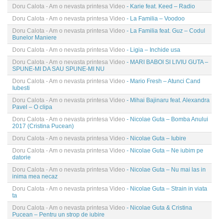
Doru Calota - Am o nevasta printesa Video
- Karie feat. Keed – Radio
Doru Calota - Am o nevasta printesa Video
- La Familia – Voodoo
Doru Calota - Am o nevasta printesa Video
- La Familia feat. Guz – Codul
Bunelor Maniere
Doru Calota - Am o nevasta printesa Video
- Ligia – Inchide usa
Doru Calota - Am o nevasta printesa Video
- MARI BABOI SI LIVIU GUTA –
SPUNE-MI DA SAU SPUNE-MI NU
Doru Calota - Am o nevasta printesa Video
- Mario Fresh – Atunci Cand
Iubesti
Doru Calota - Am o nevasta printesa Video
- Mihai Bajinaru feat. Alexandra
Pavel – O clipa
Doru Calota - Am o nevasta printesa Video
- Nicolae Guta – Bomba Anului
2017 (Cristina Pucean)
Doru Calota - Am o nevasta printesa Video
- Nicolae Guta – Iubire
Doru Calota - Am o nevasta printesa Video
- Nicolae Guta – Ne iubim pe
datorie
Doru Calota - Am o nevasta printesa Video
- Nicolae Guta – Nu mai las in
inima mea necaz
Doru Calota - Am o nevasta printesa Video
- Nicolae Guta – Strain in viata
ta
Doru Calota - Am o nevasta printesa Video
- Nicolae Guta & Cristina
Pucean – Pentru un strop de iubire