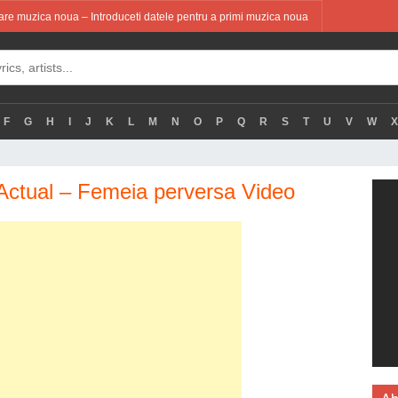
re muzica noua – Introduceti datele pentru a primi muzica noua
F
G
H
I
J
K
L
M
N
O
P
Q
R
S
T
U
V
W
X
Actual – Femeia perversa Video