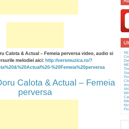
Ab
Ul
NE
u Calota & Actual – Femeia perversa video, audio si
Cri
ersurile melodiei aici:
http://versmuzica.ro/?
Del
MEL
ota%20&%20Actual%20-%20Femeia%20perversa
The
Sia
Flo
ru Calota & Actual – Femeia
Cli
Ana
AN
perversa
Mih
Cam
Nik
Nic
Flo