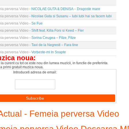
eia perversa Video
- NICOLAE GUTA & DENISA – Dragoste mare
eia perversa Video
- Nicolae Guta si Susanu – Iubi Iubi hai sa facem Iubi
eia perversa Video
- Se Fue
eia perversa Video
- Shift feat. Killa Foni si Keed – Fler
eia perversa Video
- Sorina Ceugea – Fitze, Fitze
eia perversa Video
- Tavi de la Negresti – Fara tine
eia perversa Video
- Vorbeste-mi In Soapte
uzica noua:
la curent cu tot ce este nou din lumea muzicii, in functie de preferinta.
 a primi gratuit muzica noua.
Introduceti adresa de email:
ctual - Femeia perversa Video
Femeia perversa Video Descarca 