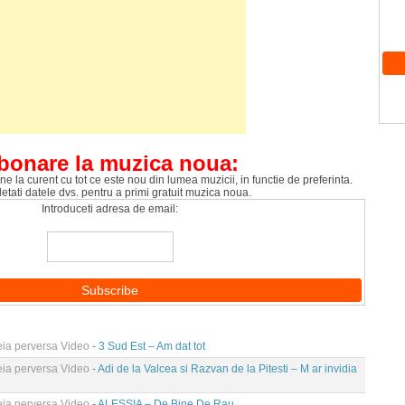
bonare la muzica noua:
ne la curent cu tot ce este nou din lumea muzicii, in functie de preferinta.
tati datele dvs. pentru a primi gratuit muzica noua.
Introduceti adresa de email:
eia perversa Video
- 3 Sud Est – Am dat tot
eia perversa Video
- Adi de la Valcea si Razvan de la Pitesti – M ar invidia
eia perversa Video
- ALESSIA – De Bine De Rau