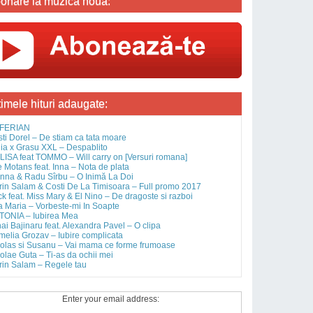
onare la muzica noua:
timele hituri adaugate:
FERIAN
sti Dorel – De stiam ca tata moare
ia x Grasu XXL – Despablito
ISA feat TOMMO – Will carry on [Versuri romana]
 Motans feat. Inna – Nota de plata
nna & Radu Sîrbu – O Inimă La Doi
rin Salam & Costi De La Timisoara – Full promo 2017
ck feat. Miss Mary & El Nino – De dragoste si razboi
 Maria – Vorbeste-mi In Soapte
TONIA – Iubirea Mea
ai Bajinaru feat. Alexandra Pavel – O clipa
elia Grozav – Iubire complicata
olas si Susanu – Vai mama ce forme frumoase
olae Guta – Ti-as da ochii mei
rin Salam – Regele tau
Enter your email address: