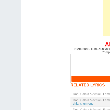
A
(!) Abonarea la muzica va ti
Comple
RELATED LYRICS
Doru Calota & Actual - Fem
Doru Calota & Actual - Fem
chiar si un rege
Doru Calota & Actual - Fem