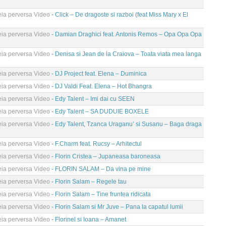
eia perversa Video
- Click – De dragoste si razboi (feat Miss Mary x El
eia perversa Video
- Damian Draghici feat. Antonis Remos – Opa Opa Opa
eia perversa Video
- Denisa si Jean de la Craiova – Toata viata mea langa
eia perversa Video
- DJ Project feat. Elena – Duminica
eia perversa Video
- DJ Valdi Feat. Elena – Hot Bhangra
eia perversa Video
- Edy Talent – Imi dai cu SEEN
eia perversa Video
- Edy Talent – SA DUDUIE BOXELE
eia perversa Video
- Edy Talent, Tzanca Uraganu’ si Susanu – Baga draga
eia perversa Video
- F.Charm feat. Rucsy – Arhitectul
eia perversa Video
- Florin Cristea – Jupaneasa baroneasa
eia perversa Video
- FLORIN SALAM – Da vina pe mine
eia perversa Video
- Florin Salam – Regele tau
eia perversa Video
- Florin Salam – Tine fruntea ridicata
eia perversa Video
- Florin Salam si Mr Juve – Pana la capatul lumii
eia perversa Video
- Florinel si Ioana – Amanet