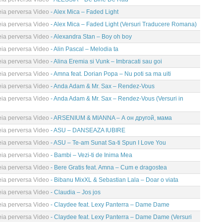
eia perversa Video
- Alex Mica – Faded Light
eia perversa Video
- Alex Mica – Faded Light (Versuri Traducere Romana)
eia perversa Video
- Alexandra Stan – Boy oh boy
eia perversa Video
- Alin Pascal – Melodia ta
eia perversa Video
- Alina Eremia si Vunk – Imbracati sau goi
eia perversa Video
- Amna feat. Dorian Popa – Nu poti sa ma uiti
eia perversa Video
- Anda Adam & Mr. Sax – Rendez-Vous
eia perversa Video
- Anda Adam & Mr. Sax – Rendez-Vous (Versuri in
eia perversa Video
- ARSENIUM & MIANNA – А он другой, мама
eia perversa Video
- ASU – DANSEAZA IUBIRE
eia perversa Video
- ASU – Te-am Sunat Sa-ti Spun I Love You
eia perversa Video
- Bambi – Vezi-ti de Inima Mea
eia perversa Video
- Bere Gratis feat. Amna – Cum e dragostea
eia perversa Video
- Bibanu MixXL & Sebastian Lala – Doar o viata
eia perversa Video
- Claudia – Jos jos
eia perversa Video
- Claydee feat. Lexy Panterra – Dame Dame
eia perversa Video
- Claydee feat. Lexy Panterra – Dame Dame (Versuri