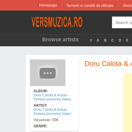
Homepage
Termeni si conditii de utilizare
Abona
Browse artists
#
A
B
C
D
E
Doru Calota & 
ALBUM:
Doru Calota & Actual -
Femeia perversa Video
ARTIST:
Doru Calota & Actual -
Femeia perversa Video
Vizualizari: 508
GENRE: