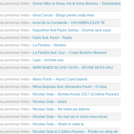
eia perversa Video
- Guess Who & Grasu Xxl & Horia Brenciu – Diamantele
eia perversa Video
- Ionut Cercel – Bingo pentru viata mea
eia perversa Video
- Ionut de la Constanta – HAI AMBALEAZA-TE
eia perversa Video
- Kapushon feat Paula Seling – Drumul spre casa
eia perversa Video
- Karie feat. Keed – Radio
eia perversa Video
- La Familia – Voodoo
eia perversa Video
- La Familia feat. Guz – Codul Bunelor Maniere
eia perversa Video
- Ligia – Inchide usa
eia perversa Video
- MARI BABOI SI LIVIU GUTA – SPUNE-MI DA SAU
eia perversa Video
- Mario Fresh – Atunci Cand Iubesti
eia perversa Video
- Mihai Bajinaru feat. Alexandra Pavel – O clipa
eia perversa Video
- Nicolae Guta – Bomba Anului 2017 (Cristina Pucean)
eia perversa Video
- Nicolae Guta – Iubire
eia perversa Video
- Nicolae Guta – Ne iubim pe datorie
eia perversa Video
- Nicolae Guta – Nu mai las in inima mea necaz
eia perversa Video
- Nicolae Guta – Strain in viata ta
eia perversa Video
- Nicolae Guta & Cristina Pucean – Pentru un strop de