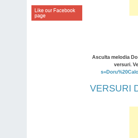
Like our Facebook
page
Asculta melodia Dor
versuri. V
s=Doru%20Cal
VERSURI Do