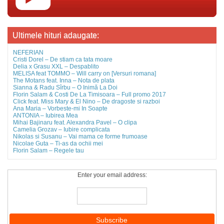
Ultimele hituri adaugate:
NEFERIAN
Cristi Dorel – De stiam ca tata moare
Delia x Grasu XXL – Despablito
MELISA feat TOMMO – Will carry on [Versuri romana]
The Motans feat. Inna – Nota de plata
Sianna & Radu Sîrbu – O Inimă La Doi
Florin Salam & Costi De La Timisoara – Full promo 2017
Click feat. Miss Mary & El Nino – De dragoste si razboi
Ana Maria – Vorbeste-mi In Soapte
ANTONIA – Iubirea Mea
Mihai Bajinaru feat. Alexandra Pavel – O clipa
Camelia Grozav – Iubire complicata
Nikolas si Susanu – Vai mama ce forme frumoase
Nicolae Guta – Ti-as da ochii mei
Florin Salam – Regele tau
Enter your email address: