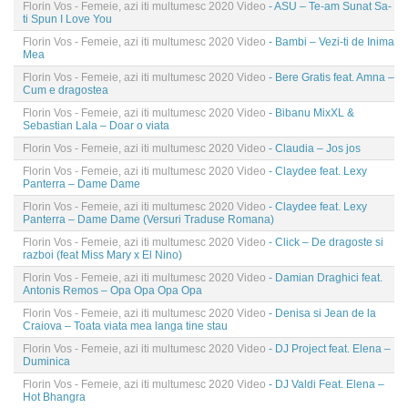
Florin Vos - Femeie, azi iti multumesc 2020 Video
- ASU – Te-am Sunat Sa-
ti Spun I Love You
Florin Vos - Femeie, azi iti multumesc 2020 Video
- Bambi – Vezi-ti de Inima
Mea
Florin Vos - Femeie, azi iti multumesc 2020 Video
- Bere Gratis feat. Amna –
Cum e dragostea
Florin Vos - Femeie, azi iti multumesc 2020 Video
- Bibanu MixXL &
Sebastian Lala – Doar o viata
Florin Vos - Femeie, azi iti multumesc 2020 Video
- Claudia – Jos jos
Florin Vos - Femeie, azi iti multumesc 2020 Video
- Claydee feat. Lexy
Panterra – Dame Dame
Florin Vos - Femeie, azi iti multumesc 2020 Video
- Claydee feat. Lexy
Panterra – Dame Dame (Versuri Traduse Romana)
Florin Vos - Femeie, azi iti multumesc 2020 Video
- Click – De dragoste si
razboi (feat Miss Mary x El Nino)
Florin Vos - Femeie, azi iti multumesc 2020 Video
- Damian Draghici feat.
Antonis Remos – Opa Opa Opa Opa
Florin Vos - Femeie, azi iti multumesc 2020 Video
- Denisa si Jean de la
Craiova – Toata viata mea langa tine stau
Florin Vos - Femeie, azi iti multumesc 2020 Video
- DJ Project feat. Elena –
Duminica
Florin Vos - Femeie, azi iti multumesc 2020 Video
- DJ Valdi Feat. Elena –
Hot Bhangra