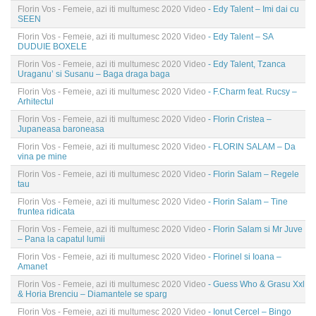
Florin Vos - Femeie, azi iti multumesc 2020 Video
- Edy Talent – Imi dai cu
SEEN
Florin Vos - Femeie, azi iti multumesc 2020 Video
- Edy Talent – SA
DUDUIE BOXELE
Florin Vos - Femeie, azi iti multumesc 2020 Video
- Edy Talent, Tzanca
Uraganu’ si Susanu – Baga draga baga
Florin Vos - Femeie, azi iti multumesc 2020 Video
- F.Charm feat. Rucsy –
Arhitectul
Florin Vos - Femeie, azi iti multumesc 2020 Video
- Florin Cristea –
Jupaneasa baroneasa
Florin Vos - Femeie, azi iti multumesc 2020 Video
- FLORIN SALAM – Da
vina pe mine
Florin Vos - Femeie, azi iti multumesc 2020 Video
- Florin Salam – Regele
tau
Florin Vos - Femeie, azi iti multumesc 2020 Video
- Florin Salam – Tine
fruntea ridicata
Florin Vos - Femeie, azi iti multumesc 2020 Video
- Florin Salam si Mr Juve
– Pana la capatul lumii
Florin Vos - Femeie, azi iti multumesc 2020 Video
- Florinel si Ioana –
Amanet
Florin Vos - Femeie, azi iti multumesc 2020 Video
- Guess Who & Grasu Xxl
& Horia Brenciu – Diamantele se sparg
Florin Vos - Femeie, azi iti multumesc 2020 Video
- Ionut Cercel – Bingo