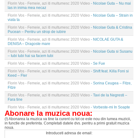
Florin Vos - Femeie, azi iti multumesc 2020 Video
- Nicolae Guta – Nu mai
las in inima mea necaz
Florin Vos - Femeie, azi iti multumesc 2020 Video
- Nicolae Guta – Strain in
viata ta
Florin Vos - Femeie, azi iti multumesc 2020 Video
- Nicolae Guta & Cristina
Pucean – Pentru un strop de iubire
Florin Vos - Femeie, azi iti multumesc 2020 Video
- NICOLAE GUTA &
DENISA – Dragoste mare
Florin Vos - Femeie, azi iti multumesc 2020 Video
- Nicolae Guta si Susanu
– Iubi Iubi hai sa facem Iubi
Florin Vos - Femeie, azi iti multumesc 2020 Video
- Se Fue
Florin Vos - Femeie, azi iti multumesc 2020 Video
- Shift feat. Killa Foni si
Keed – Fler
Florin Vos - Femeie, azi iti multumesc 2020 Video
- Sorina Ceugea – Fitze,
Fitze
Florin Vos - Femeie, azi iti multumesc 2020 Video
- Tavi de la Negresti –
Fara tine
Florin Vos - Femeie, azi iti multumesc 2020 Video
- Vorbeste-mi In Soapte
Abonare la muzica noua:
(!) Abonarea la muzica va tine la curent cu tot ce este nou din lumea muzicii,
in functie de preferinta. Completati datele dvs. pentru a primi gratuit muzica
noua.
Introduceti adresa de email: