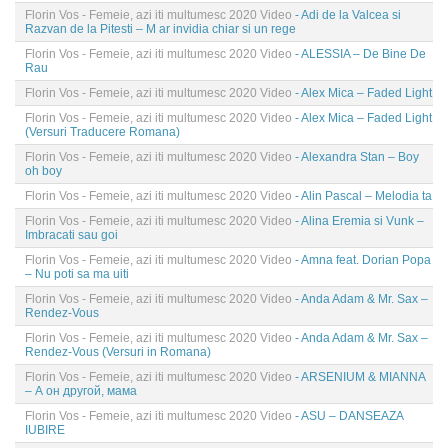
Florin Vos - Femeie, azi iti multumesc 2020 Video
- Adi de la Valcea si
Razvan de la Pitesti – M ar invidia chiar si un rege
Florin Vos - Femeie, azi iti multumesc 2020 Video
- ALESSIA – De Bine De
Rau
Florin Vos - Femeie, azi iti multumesc 2020 Video
- Alex Mica – Faded Light
Florin Vos - Femeie, azi iti multumesc 2020 Video
- Alex Mica – Faded Light
(Versuri Traducere Romana)
Florin Vos - Femeie, azi iti multumesc 2020 Video
- Alexandra Stan – Boy
oh boy
Florin Vos - Femeie, azi iti multumesc 2020 Video
- Alin Pascal – Melodia ta
Florin Vos - Femeie, azi iti multumesc 2020 Video
- Alina Eremia si Vunk –
Imbracati sau goi
Florin Vos - Femeie, azi iti multumesc 2020 Video
- Amna feat. Dorian Popa
– Nu poti sa ma uiti
Florin Vos - Femeie, azi iti multumesc 2020 Video
- Anda Adam & Mr. Sax –
Rendez-Vous
Florin Vos - Femeie, azi iti multumesc 2020 Video
- Anda Adam & Mr. Sax –
Rendez-Vous (Versuri in Romana)
Florin Vos - Femeie, azi iti multumesc 2020 Video
- ARSENIUM & MIANNA
– А он другой, мама
Florin Vos - Femeie, azi iti multumesc 2020 Video
- ASU – DANSEAZA
IUBIRE