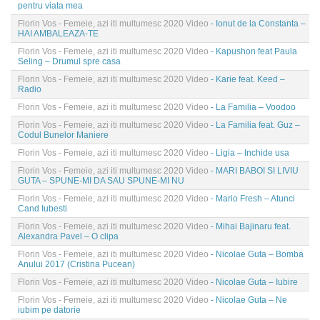
pentru viata mea
Florin Vos - Femeie, azi iti multumesc 2020 Video
- Ionut de la Constanta –
HAI AMBALEAZA-TE
Florin Vos - Femeie, azi iti multumesc 2020 Video
- Kapushon feat Paula
Seling – Drumul spre casa
Florin Vos - Femeie, azi iti multumesc 2020 Video
- Karie feat. Keed –
Radio
Florin Vos - Femeie, azi iti multumesc 2020 Video
- La Familia – Voodoo
Florin Vos - Femeie, azi iti multumesc 2020 Video
- La Familia feat. Guz –
Codul Bunelor Maniere
Florin Vos - Femeie, azi iti multumesc 2020 Video
- Ligia – Inchide usa
Florin Vos - Femeie, azi iti multumesc 2020 Video
- MARI BABOI SI LIVIU
GUTA – SPUNE-MI DA SAU SPUNE-MI NU
Florin Vos - Femeie, azi iti multumesc 2020 Video
- Mario Fresh – Atunci
Cand Iubesti
Florin Vos - Femeie, azi iti multumesc 2020 Video
- Mihai Bajinaru feat.
Alexandra Pavel – O clipa
Florin Vos - Femeie, azi iti multumesc 2020 Video
- Nicolae Guta – Bomba
Anului 2017 (Cristina Pucean)
Florin Vos - Femeie, azi iti multumesc 2020 Video
- Nicolae Guta – Iubire
Florin Vos - Femeie, azi iti multumesc 2020 Video
- Nicolae Guta – Ne
iubim pe datorie