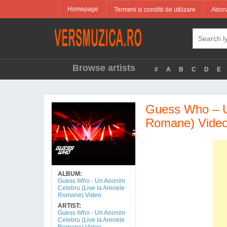
Homepage
Termeni si conditii de utilizare
Abona
Browse artists
#
A
B
C
D
E
Guess Who – Un
Romane) Vide
ALBUM:
Guess Who - Un Anonim
Celebru (Live la Arenele
Romane) Video
ARTIST:
Guess Who - Un Anonim
Celebru (Live la Arenele
Romane) Video