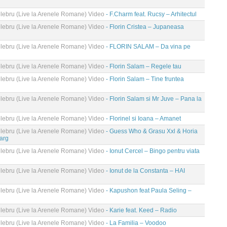
ebru (Live la Arenele Romane) Video
- F.Charm feat. Rucsy – Arhitectul
ebru (Live la Arenele Romane) Video
- Florin Cristea – Jupaneasa
ebru (Live la Arenele Romane) Video
- FLORIN SALAM – Da vina pe
ebru (Live la Arenele Romane) Video
- Florin Salam – Regele tau
ebru (Live la Arenele Romane) Video
- Florin Salam – Tine fruntea
ebru (Live la Arenele Romane) Video
- Florin Salam si Mr Juve – Pana la
ebru (Live la Arenele Romane) Video
- Florinel si Ioana – Amanet
ebru (Live la Arenele Romane) Video
- Guess Who & Grasu Xxl & Horia
arg
ebru (Live la Arenele Romane) Video
- Ionut Cercel – Bingo pentru viata
ebru (Live la Arenele Romane) Video
- Ionut de la Constanta – HAI
ebru (Live la Arenele Romane) Video
- Kapushon feat Paula Seling –
ebru (Live la Arenele Romane) Video
- Karie feat. Keed – Radio
ebru (Live la Arenele Romane) Video
- La Familia – Voodoo