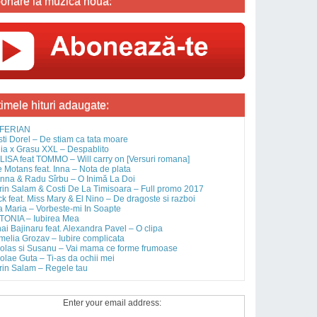
onare la muzica noua:
timele hituri adaugate:
FERIAN
sti Dorel – De stiam ca tata moare
ia x Grasu XXL – Despablito
ISA feat TOMMO – Will carry on [Versuri romana]
 Motans feat. Inna – Nota de plata
nna & Radu Sîrbu – O Inimă La Doi
rin Salam & Costi De La Timisoara – Full promo 2017
ck feat. Miss Mary & El Nino – De dragoste si razboi
 Maria – Vorbeste-mi In Soapte
TONIA – Iubirea Mea
ai Bajinaru feat. Alexandra Pavel – O clipa
elia Grozav – Iubire complicata
olas si Susanu – Vai mama ce forme frumoase
olae Guta – Ti-as da ochii mei
rin Salam – Regele tau
Enter your email address: