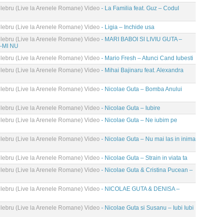
ebru (Live la Arenele Romane) Video
- La Familia feat. Guz – Codul
ebru (Live la Arenele Romane) Video
- Ligia – Inchide usa
ebru (Live la Arenele Romane) Video
- MARI BABOI SI LIVIU GUTA –
-MI NU
ebru (Live la Arenele Romane) Video
- Mario Fresh – Atunci Cand Iubesti
ebru (Live la Arenele Romane) Video
- Mihai Bajinaru feat. Alexandra
ebru (Live la Arenele Romane) Video
- Nicolae Guta – Bomba Anului
ebru (Live la Arenele Romane) Video
- Nicolae Guta – Iubire
ebru (Live la Arenele Romane) Video
- Nicolae Guta – Ne iubim pe
ebru (Live la Arenele Romane) Video
- Nicolae Guta – Nu mai las in inima
ebru (Live la Arenele Romane) Video
- Nicolae Guta – Strain in viata ta
ebru (Live la Arenele Romane) Video
- Nicolae Guta & Cristina Pucean –
ebru (Live la Arenele Romane) Video
- NICOLAE GUTA & DENISA –
ebru (Live la Arenele Romane) Video
- Nicolae Guta si Susanu – Iubi Iubi