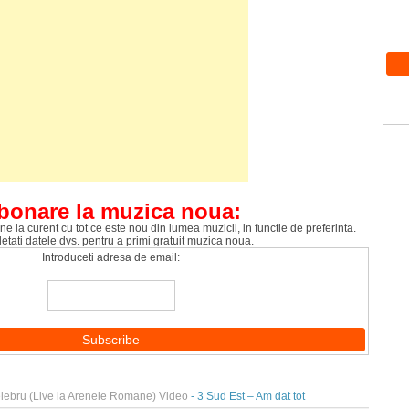
bonare la muzica noua:
ne la curent cu tot ce este nou din lumea muzicii, in functie de preferinta.
tati datele dvs. pentru a primi gratuit muzica noua.
Introduceti adresa de email:
ebru (Live la Arenele Romane) Video
- 3 Sud Est – Am dat tot