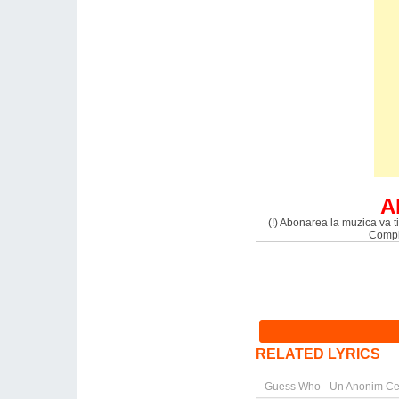
A
(!) Abonarea la muzica va ti
Comple
RELATED LYRICS
Guess Who - Un Anonim Cel