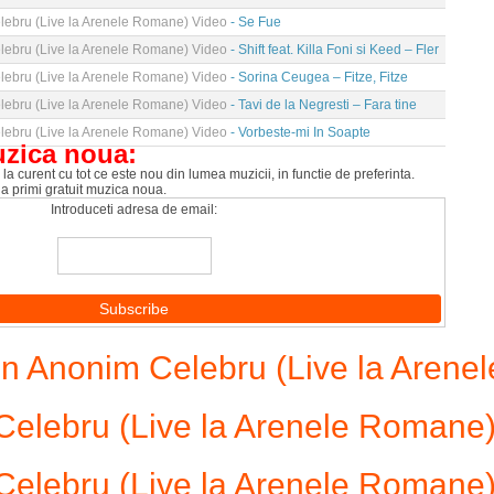
ebru (Live la Arenele Romane) Video
- Se Fue
ebru (Live la Arenele Romane) Video
- Shift feat. Killa Foni si Keed – Fler
ebru (Live la Arenele Romane) Video
- Sorina Ceugea – Fitze, Fitze
ebru (Live la Arenele Romane) Video
- Tavi de la Negresti – Fara tine
ebru (Live la Arenele Romane) Video
- Vorbeste-mi In Soapte
uzica noua:
la curent cu tot ce este nou din lumea muzicii, in functie de preferinta.
 a primi gratuit muzica noua.
Introduceti adresa de email:
 Anonim Celebru (Live la Arene
elebru (Live la Arenele Romane
elebru (Live la Arenele Romane)