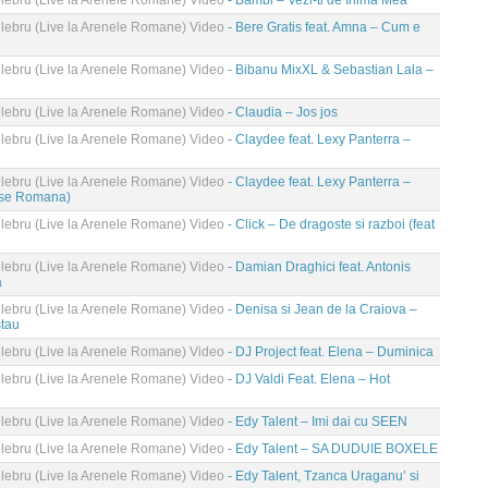
ebru (Live la Arenele Romane) Video
- Bambi – Vezi-ti de Inima Mea
ebru (Live la Arenele Romane) Video
- Bere Gratis feat. Amna – Cum e
ebru (Live la Arenele Romane) Video
- Bibanu MixXL & Sebastian Lala –
ebru (Live la Arenele Romane) Video
- Claudia – Jos jos
ebru (Live la Arenele Romane) Video
- Claydee feat. Lexy Panterra –
ebru (Live la Arenele Romane) Video
- Claydee feat. Lexy Panterra –
use Romana)
ebru (Live la Arenele Romane) Video
- Click – De dragoste si razboi (feat
ebru (Live la Arenele Romane) Video
- Damian Draghici feat. Antonis
a
ebru (Live la Arenele Romane) Video
- Denisa si Jean de la Craiova –
stau
ebru (Live la Arenele Romane) Video
- DJ Project feat. Elena – Duminica
ebru (Live la Arenele Romane) Video
- DJ Valdi Feat. Elena – Hot
ebru (Live la Arenele Romane) Video
- Edy Talent – Imi dai cu SEEN
ebru (Live la Arenele Romane) Video
- Edy Talent – SA DUDUIE BOXELE
ebru (Live la Arenele Romane) Video
- Edy Talent, Tzanca Uraganu’ si