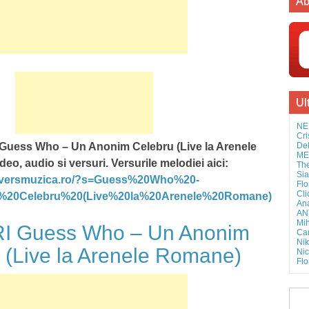
Ab
Ul
NE
Cri
Del
 Guess Who – Un Anonim Celebru (Live la Arenele
MEL
eo, audio si versuri. Versurile melodiei aici:
The
Sia
//versmuzica.ro/?s=Guess%20Who%20-
Flo
Cli
20Celebru%20(Live%20la%20Arenele%20Romane)
Ana
AN
Mih
 Guess Who – Un Anonim
Cam
Nik
 (Live la Arenele Romane)
Nic
Flo