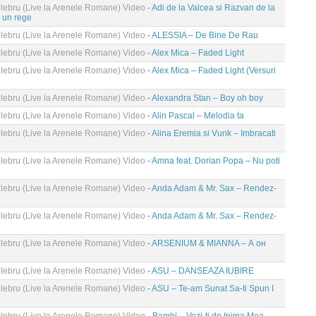
ebru (Live la Arenele Romane) Video
- Adi de la Valcea si Razvan de la
i un rege
ebru (Live la Arenele Romane) Video
- ALESSIA – De Bine De Rau
ebru (Live la Arenele Romane) Video
- Alex Mica – Faded Light
ebru (Live la Arenele Romane) Video
- Alex Mica – Faded Light (Versuri
ebru (Live la Arenele Romane) Video
- Alexandra Stan – Boy oh boy
ebru (Live la Arenele Romane) Video
- Alin Pascal – Melodia ta
ebru (Live la Arenele Romane) Video
- Alina Eremia si Vunk – Imbracati
ebru (Live la Arenele Romane) Video
- Amna feat. Dorian Popa – Nu poti
ebru (Live la Arenele Romane) Video
- Anda Adam & Mr. Sax – Rendez-
ebru (Live la Arenele Romane) Video
- Anda Adam & Mr. Sax – Rendez-
ebru (Live la Arenele Romane) Video
- ARSENIUM & MIANNA – А он
ebru (Live la Arenele Romane) Video
- ASU – DANSEAZA IUBIRE
ebru (Live la Arenele Romane) Video
- ASU – Te-am Sunat Sa-ti Spun I