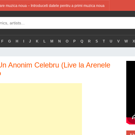
re muzica noua – Introduceti datele pentru a primi muzica noua
F
G
H
I
J
K
L
M
N
O
P
Q
R
S
T
U
V
W
X
 Anonim Celebru (Live la Arenele
o