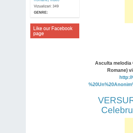
Vizualizari: 349
GENRE:
Like our Facebook
page
Asculta melodia
Romane) vid
http:
%20Un%20Anonim%
VERSURI
Celebru