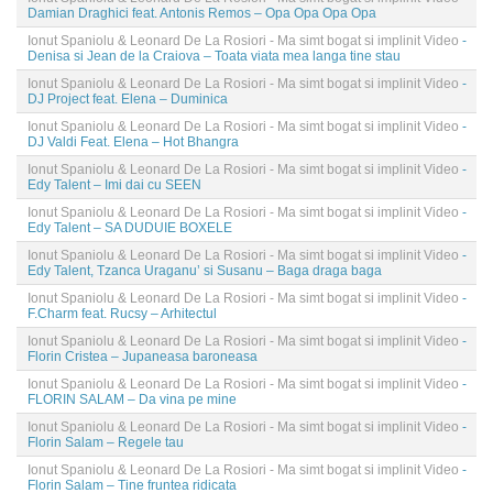
Damian Draghici feat. Antonis Remos – Opa Opa Opa Opa
Ionut Spaniolu & Leonard De La Rosiori - Ma simt bogat si implinit Video
-
Denisa si Jean de la Craiova – Toata viata mea langa tine stau
Ionut Spaniolu & Leonard De La Rosiori - Ma simt bogat si implinit Video
-
DJ Project feat. Elena – Duminica
Ionut Spaniolu & Leonard De La Rosiori - Ma simt bogat si implinit Video
-
DJ Valdi Feat. Elena – Hot Bhangra
Ionut Spaniolu & Leonard De La Rosiori - Ma simt bogat si implinit Video
-
Edy Talent – Imi dai cu SEEN
Ionut Spaniolu & Leonard De La Rosiori - Ma simt bogat si implinit Video
-
Edy Talent – SA DUDUIE BOXELE
Ionut Spaniolu & Leonard De La Rosiori - Ma simt bogat si implinit Video
-
Edy Talent, Tzanca Uraganu’ si Susanu – Baga draga baga
Ionut Spaniolu & Leonard De La Rosiori - Ma simt bogat si implinit Video
-
F.Charm feat. Rucsy – Arhitectul
Ionut Spaniolu & Leonard De La Rosiori - Ma simt bogat si implinit Video
-
Florin Cristea – Jupaneasa baroneasa
Ionut Spaniolu & Leonard De La Rosiori - Ma simt bogat si implinit Video
-
FLORIN SALAM – Da vina pe mine
Ionut Spaniolu & Leonard De La Rosiori - Ma simt bogat si implinit Video
-
Florin Salam – Regele tau
Ionut Spaniolu & Leonard De La Rosiori - Ma simt bogat si implinit Video
-
Florin Salam – Tine fruntea ridicata