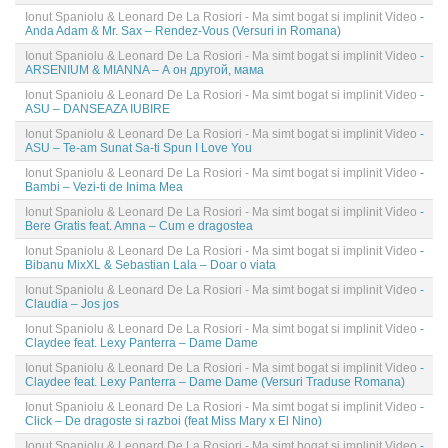
Ionut Spaniolu & Leonard De La Rosiori - Ma simt bogat si implinit Video
-
Anda Adam & Mr. Sax – Rendez-Vous (Versuri in Romana)
Ionut Spaniolu & Leonard De La Rosiori - Ma simt bogat si implinit Video
-
ARSENIUM & MIANNA – А он другой, мама
Ionut Spaniolu & Leonard De La Rosiori - Ma simt bogat si implinit Video
-
ASU – DANSEAZA IUBIRE
Ionut Spaniolu & Leonard De La Rosiori - Ma simt bogat si implinit Video
-
ASU – Te-am Sunat Sa-ti Spun I Love You
Ionut Spaniolu & Leonard De La Rosiori - Ma simt bogat si implinit Video
-
Bambi – Vezi-ti de Inima Mea
Ionut Spaniolu & Leonard De La Rosiori - Ma simt bogat si implinit Video
-
Bere Gratis feat. Amna – Cum e dragostea
Ionut Spaniolu & Leonard De La Rosiori - Ma simt bogat si implinit Video
-
Bibanu MixXL & Sebastian Lala – Doar o viata
Ionut Spaniolu & Leonard De La Rosiori - Ma simt bogat si implinit Video
-
Claudia – Jos jos
Ionut Spaniolu & Leonard De La Rosiori - Ma simt bogat si implinit Video
-
Claydee feat. Lexy Panterra – Dame Dame
Ionut Spaniolu & Leonard De La Rosiori - Ma simt bogat si implinit Video
-
Claydee feat. Lexy Panterra – Dame Dame (Versuri Traduse Romana)
Ionut Spaniolu & Leonard De La Rosiori - Ma simt bogat si implinit Video
-
Click – De dragoste si razboi (feat Miss Mary x El Nino)
Ionut Spaniolu & Leonard De La Rosiori - Ma simt bogat si implinit Video
-