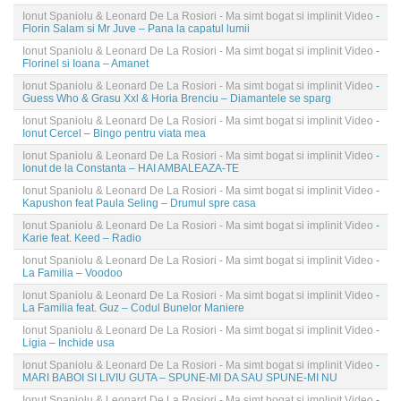
Ionut Spaniolu & Leonard De La Rosiori - Ma simt bogat si implinit Video
-
Florin Salam si Mr Juve – Pana la capatul lumii
Ionut Spaniolu & Leonard De La Rosiori - Ma simt bogat si implinit Video
-
Florinel si Ioana – Amanet
Ionut Spaniolu & Leonard De La Rosiori - Ma simt bogat si implinit Video
-
Guess Who & Grasu Xxl & Horia Brenciu – Diamantele se sparg
Ionut Spaniolu & Leonard De La Rosiori - Ma simt bogat si implinit Video
-
Ionut Cercel – Bingo pentru viata mea
Ionut Spaniolu & Leonard De La Rosiori - Ma simt bogat si implinit Video
-
Ionut de la Constanta – HAI AMBALEAZA-TE
Ionut Spaniolu & Leonard De La Rosiori - Ma simt bogat si implinit Video
-
Kapushon feat Paula Seling – Drumul spre casa
Ionut Spaniolu & Leonard De La Rosiori - Ma simt bogat si implinit Video
-
Karie feat. Keed – Radio
Ionut Spaniolu & Leonard De La Rosiori - Ma simt bogat si implinit Video
-
La Familia – Voodoo
Ionut Spaniolu & Leonard De La Rosiori - Ma simt bogat si implinit Video
-
La Familia feat. Guz – Codul Bunelor Maniere
Ionut Spaniolu & Leonard De La Rosiori - Ma simt bogat si implinit Video
-
Ligia – Inchide usa
Ionut Spaniolu & Leonard De La Rosiori - Ma simt bogat si implinit Video
-
MARI BABOI SI LIVIU GUTA – SPUNE-MI DA SAU SPUNE-MI NU
Ionut Spaniolu & Leonard De La Rosiori - Ma simt bogat si implinit Video
-