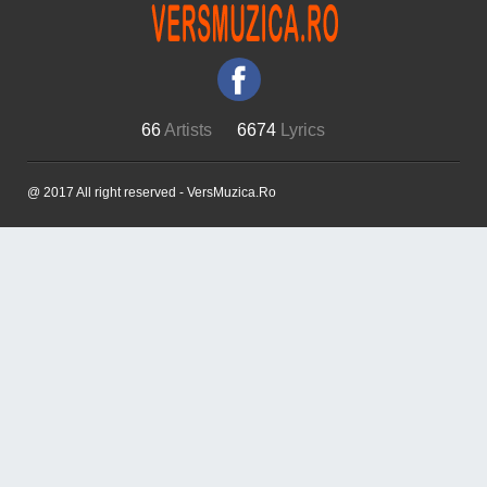
66
Artists
6674
Lyrics
@ 2017 All right reserved - VersMuzica.Ro