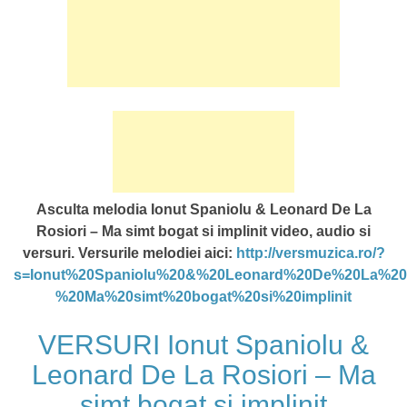
Asculta melodia Ionut Spaniolu & Leonard De La
Rosiori – Ma simt bogat si implinit video, audio si
versuri. Versurile melodiei aici:
http://versmuzica.ro/?
s=Ionut%20Spaniolu%20&%20Leonard%20De%20La%20R
%20Ma%20simt%20bogat%20si%20implinit
VERSURI Ionut Spaniolu &
Leonard De La Rosiori – Ma
simt bogat si implinit