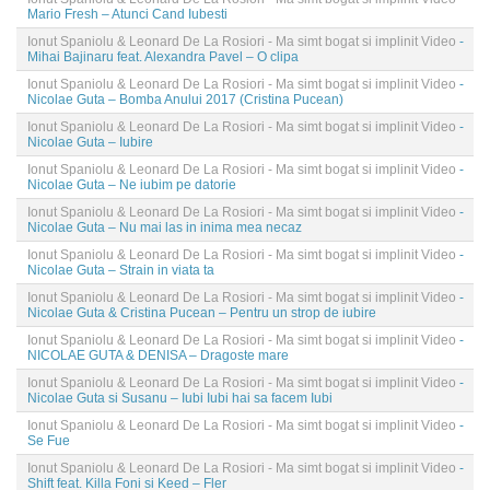
Mario Fresh – Atunci Cand Iubesti
Ionut Spaniolu & Leonard De La Rosiori - Ma simt bogat si implinit Video
-
Mihai Bajinaru feat. Alexandra Pavel – O clipa
Ionut Spaniolu & Leonard De La Rosiori - Ma simt bogat si implinit Video
-
Nicolae Guta – Bomba Anului 2017 (Cristina Pucean)
Ionut Spaniolu & Leonard De La Rosiori - Ma simt bogat si implinit Video
-
Nicolae Guta – Iubire
Ionut Spaniolu & Leonard De La Rosiori - Ma simt bogat si implinit Video
-
Nicolae Guta – Ne iubim pe datorie
Ionut Spaniolu & Leonard De La Rosiori - Ma simt bogat si implinit Video
-
Nicolae Guta – Nu mai las in inima mea necaz
Ionut Spaniolu & Leonard De La Rosiori - Ma simt bogat si implinit Video
-
Nicolae Guta – Strain in viata ta
Ionut Spaniolu & Leonard De La Rosiori - Ma simt bogat si implinit Video
-
Nicolae Guta & Cristina Pucean – Pentru un strop de iubire
Ionut Spaniolu & Leonard De La Rosiori - Ma simt bogat si implinit Video
-
NICOLAE GUTA & DENISA – Dragoste mare
Ionut Spaniolu & Leonard De La Rosiori - Ma simt bogat si implinit Video
-
Nicolae Guta si Susanu – Iubi Iubi hai sa facem Iubi
Ionut Spaniolu & Leonard De La Rosiori - Ma simt bogat si implinit Video
-
Se Fue
Ionut Spaniolu & Leonard De La Rosiori - Ma simt bogat si implinit Video
-
Shift feat. Killa Foni si Keed – Fler