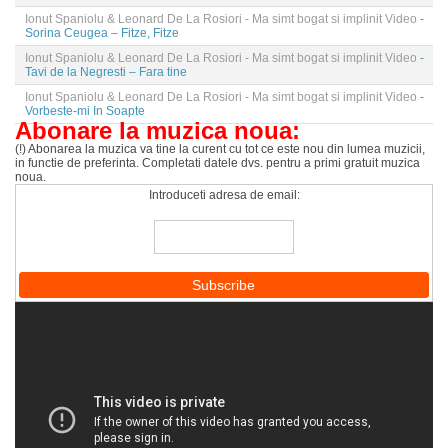
Ionut Spaniolu & Leonard De La Rosiori - Ma simt bogat si implinit Video
-
Sorina Ceugea – Fitze, Fitze
Ionut Spaniolu & Leonard De La Rosiori - Ma simt bogat si implinit Video
-
Tavi de la Negresti – Fara tine
Ionut Spaniolu & Leonard De La Rosiori - Ma simt bogat si implinit Video
-
Vorbeste-mi In Soapte
Abonare la muzica noua:
(!) Abonarea la muzica va tine la curent cu tot ce este nou din lumea muzicii,
in functie de preferinta. Completati datele dvs. pentru a primi gratuit muzica
noua.
Introduceti adresa de email: