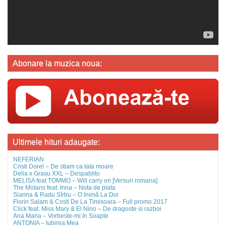
Abonare la muzica noua:
Ultimele hituri adaugate:
NEFERIAN
Cristi Dorel – De stiam ca tata moare
Delia x Grasu XXL – Despablito
MELISA feat TOMMO – Will carry on [Versuri romana]
The Motans feat. Inna – Nota de plata
Sianna & Radu Sîrbu – O Inimă La Doi
Florin Salam & Costi De La Timisoara – Full promo 2017
Click feat. Miss Mary & El Nino – De dragoste si razboi
Ana Maria – Vorbeste-mi In Soapte
ANTONIA – Iubirea Mea